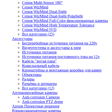
Серия Multi-Sensor 180°
Серия WizMind
Серия WizMind Dual-Sight
Серия WizMind Dual-Sight Polarlight
Серия WizMind Full-Color фиксированные камеры
Серия WizMind High Temperature Tolerance
Серия WizMind IVD
Все категории (25)
Аксессуары
Бесперебойные источники питания на 220v
Видеотестеры и аксессуары к ним
Источники питания
Источники питания постоянного тока на 12v
Кабель "витая пара"
Коаксиальный кабель
Кронштейны и монтажные коробки для камер
Объективы
Радары
Разъёмы и штеккера
Все категории (12)
Антикоррозийные камеры
Anti-corrosion Cameras
Anti-corrosion PTZ dome
Архив Проектные решения
Взрывозащищенные камеры