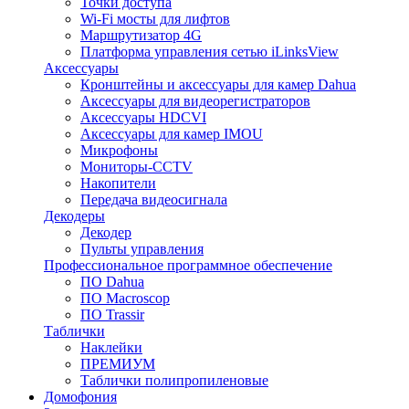
Точки доступа
Wi-Fi мосты для лифтов
Маршрутизатор 4G
Платформа управления сетью iLinksView
Аксессуары
Кронштейны и аксессуары для камер Dahua
Аксессуары для видеорегистраторов
Аксессуары HDCVI
Аксессуары для камер IMOU
Микрофоны
Мониторы-CCTV
Накопители
Передача видеосигнала
Декодеры
Декодер
Пульты управления
Профессиональное программное обеспечение
ПО Dahua
ПО Macroscop
ПО Trassir
Таблички
Наклейки
ПРЕМИУМ
Таблички полипропиленовые
Домофония