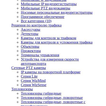
Мобильные IP видеорегистраторы
Мобильные PTZ видеокамеры
Носимые персональные видеорегистраторы
Программное обеспечение
Все категории (10)
Решения по контролю трафика
Аксессуары
Детекторы
Камеры для контроля за трафиком
Камеры для контроля и успокоения трафика
Объективы
Прожектора
Терминалы управления
Устройства для измерения скорости
автотранспорта
Сетевые PTZ камеры
IP камеры на поворотной платформе
Серия Lite
Серия WizMind
Серия WizSense
Тепловизоры
Тепловизоры гибридные
Тепловизоры гибридные, поворотные
Тепловизоры гибридные, поворотные с