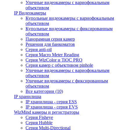
Уличные видеокамеры с вариофокальным
объективом
IP Видеокамеры
Купольные видеокамеры с вариофокальным
объективом
Купольные видеокамеры с фиксированным
объективом
Панорамная серия камер
Решения для банкоматов
Серия anti-oil
Серия Macro Meter Reading
Серия WizColor и TiOC PRO
Серия камер с объективом pinhole
Уличные видеокамеры с вариофокальным
объективом
Уличные видеокамеры с фиксированным
объективом
Все категории (10)
IP хранилища
IP хранилища - серия ESS
IP хранилища - серия EVS
WizMind камеры и регистраторы
Серия Fisheye
Серия Hubble
Серия Multi-Directional