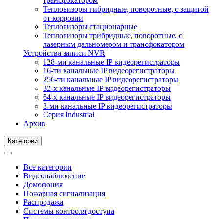
трансфокатором
Тепловизоры гибридные, поворотные, с защитой
от коррозии
Тепловизоры стационарные
Тепловизоры трибридные, поворотные, с
лазерным дальномером и трансфокатором
Устройства записи NVR
128-ми канальные IP видеорегистраторы
16-ти канальные IP видеорегистраторы
256-ти канальные IP видеорегистраторы
32-х канальные IP видеорегистраторы
64-х канальные IP видеорегистраторы
8-ми канальные IP видеорегистраторы
Серия Industrial
Архив
Категории
Все категории
Видеонаблюдение
Домофония
Пожарная сигнализация
Распродажа
Системы контроля доступа