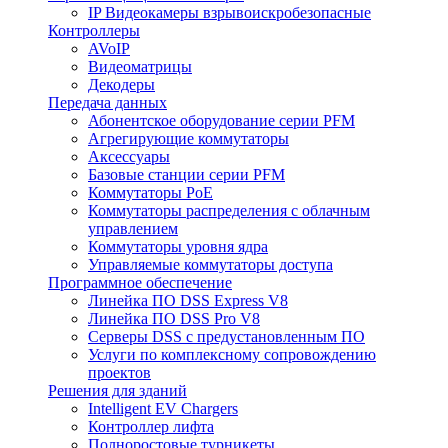
IP Видеокамеры взрывоискробезопасные
Контроллеры
AVoIP
Видеоматрицы
Декодеры
Передача данных
Абонентское оборудование серии PFM
Агрегирующие коммутаторы
Аксессуары
Базовые станции серии PFM
Коммутаторы PoE
Коммутаторы распределения с облачным
управлением
Коммутаторы уровня ядра
Управляемые коммутаторы доступа
Программное обеспечение
Линейка ПО DSS Express V8
Линейка ПО DSS Pro V8
Серверы DSS с предустановленным ПО
Услуги по комплексному сопровождению
проектов
Решения для зданий
Intelligent EV Chargers
Контроллер лифта
Полноростовые турникеты