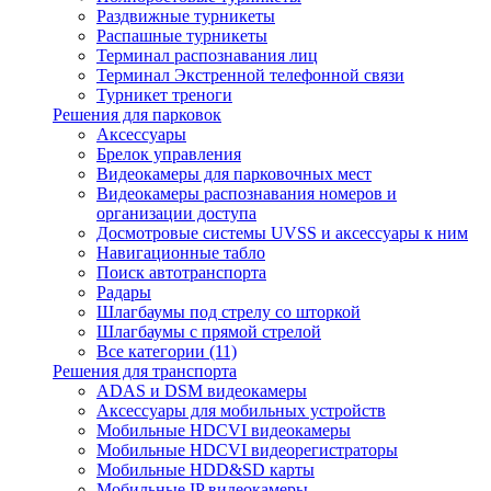
Раздвижные турникеты
Распашные турникеты
Терминал распознавания лиц
Терминал Экстренной телефонной связи
Турникет треноги
Решения для парковок
Аксессуары
Брелок управления
Видеокамеры для парковочных мест
Видеокамеры распознавания номеров и
организации доступа
Досмотровые системы UVSS и аксессуары к ним
Навигационные табло
Поиск автотранспорта
Радары
Шлагбаумы под стрелу со шторкой
Шлагбаумы с прямой стрелой
Все категории (11)
Решения для транспорта
ADAS и DSM видеокамеры
Аксессуары для мобильных устройств
Мобильные HDCVI видеокамеры
Мобильные HDCVI видеорегистраторы
Мобильные HDD&SD карты
Мобильные IP видеокамеры