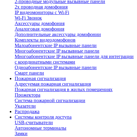
2-проводные модульные вызывные панели
2х проводная домофония
IP видеомониторы с Wi-Fi
Wi-Fi Звонок
Аксессуары домофония
Аналоговая домофония
Дополнительные аксессуары домофонии
Комплекты видеодомофонов
Малоабонентские IP вызывные панели
Многоабонентские IP вызывные панели
Многоабонентские IP вызывные панели для интеграции
с координатными системами
Одноабонентские IP вызывные панели
Смарт панели
Пожарная сигнализация
Адресуемая пожарная сигнализация
Пожарная сигнализация в жилых помещениях
Прожектора
Система пожарной сигнализации
Указатели
Распродажа
Системы контроля доступа
USB-считыватели
Автономные терминалы
Замки