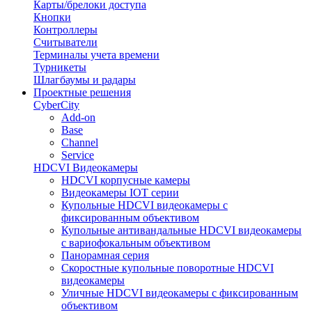
Карты/брелоки доступа
Кнопки
Контроллеры
Считыватели
Терминалы учета времени
Турникеты
Шлагбаумы и радары
Проектные решения
CyberCity
Add-on
Base
Channel
Service
HDCVI Видеокамеры
HDCVI корпусные камеры
Видеокамеры IOT серии
Купольные HDCVI видеокамеры с
фиксированным объективом
Купольные антивандальные HDCVI видеокамеры
с вариофокальным объективом
Панорамная серия
Скоростные купольные поворотные HDCVI
видеокамеры
Уличные HDCVI видеокамеры с фиксированным
объективом