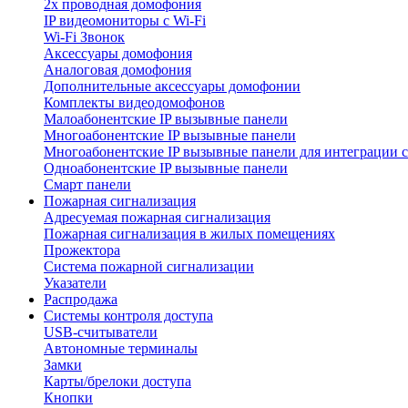
2х проводная домофония
IP видеомониторы с Wi-Fi
Wi-Fi Звонок
Аксессуары домофония
Аналоговая домофония
Дополнительные аксессуары домофонии
Комплекты видеодомофонов
Малоабонентские IP вызывные панели
Многоабонентские IP вызывные панели
Многоабонентские IP вызывные панели для интеграции 
Одноабонентские IP вызывные панели
Смарт панели
Пожарная сигнализация
Адресуемая пожарная сигнализация
Пожарная сигнализация в жилых помещениях
Прожектора
Система пожарной сигнализации
Указатели
Распродажа
Системы контроля доступа
USB-считыватели
Автономные терминалы
Замки
Карты/брелоки доступа
Кнопки