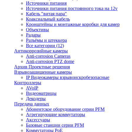
Источники питания
Источники питания постоянного тока на 12v
Кабель "витая пара"
Коаксиальный кабель
Кронштейны и монтажные коробки для камер
Объективы
Радары
Разъёмы и штеккера
Все категории (12)
Антикоррозийные камеры
Anti-corrosion Cameras
Anti-corrosion PTZ dome
Архив Проектные решения
Взрывозащищенные камеры
IP Видеокамеры взрывоискробезопасные
Контроллеры
AVoIP
Видеоматрицы
Декодеры
Передача данных
Абонентское оборудование серии PFM
Агрегирующие коммутаторы
Аксессуары
Базовые станции серии PFM
Коммутаторы PoE