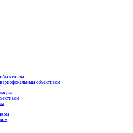
объективом
 вариофокальным объективом
амеры
ъективом
ом
ивом
ивом