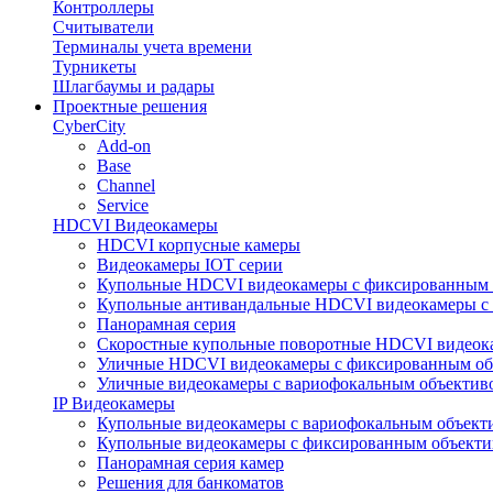
Контроллеры
Считыватели
Терминалы учета времени
Турникеты
Шлагбаумы и радары
Проектные решения
CyberCity
Add-on
Base
Channel
Service
HDCVI Видеокамеры
HDCVI корпусные камеры
Видеокамеры IOT серии
Купольные HDCVI видеокамеры с фиксированным 
Купольные антивандальные HDCVI видеокамеры с
Панорамная серия
Скоростные купольные поворотные HDCVI видеок
Уличные HDCVI видеокамеры с фиксированным об
Уличные видеокамеры с вариофокальным объектив
IP Видеокамеры
Купольные видеокамеры с вариофокальным объект
Купольные видеокамеры с фиксированным объект
Панорамная серия камер
Решения для банкоматов