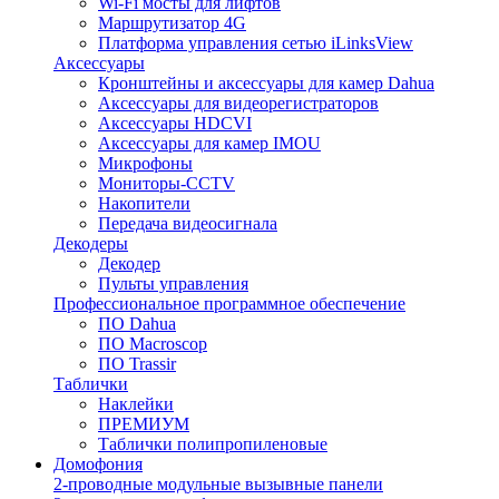
Wi-Fi мосты для лифтов
Маршрутизатор 4G
Платформа управления сетью iLinksView
Аксессуары
Кронштейны и аксессуары для камер Dahua
Аксессуары для видеорегистраторов
Аксессуары HDCVI
Аксессуары для камер IMOU
Микрофоны
Мониторы-CCTV
Накопители
Передача видеосигнала
Декодеры
Декодер
Пульты управления
Профессиональное программное обеспечение
ПО Dahua
ПО Macroscop
ПО Trassir
Таблички
Наклейки
ПРЕМИУМ
Таблички полипропиленовые
Домофония
2-проводные модульные вызывные панели