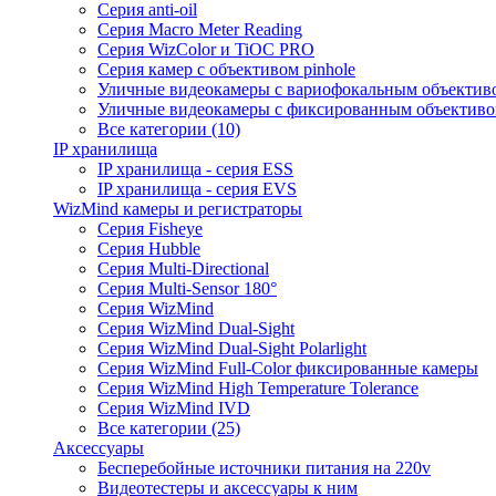
Серия anti-oil
Серия Macro Meter Reading
Серия WizColor и TiOC PRO
Серия камер с объективом pinhole
Уличные видеокамеры с вариофокальным объектив
Уличные видеокамеры с фиксированным объектив
Все категории (10)
IP хранилища
IP хранилища - серия ESS
IP хранилища - серия EVS
WizMind камеры и регистраторы
Серия Fisheye
Серия Hubble
Серия Multi-Directional
Серия Multi-Sensor 180°
Серия WizMind
Серия WizMind Dual-Sight
Серия WizMind Dual-Sight Polarlight
Серия WizMind Full-Color фиксированные камеры
Серия WizMind High Temperature Tolerance
Серия WizMind IVD
Все категории (25)
Аксессуары
Бесперебойные источники питания на 220v
Видеотестеры и аксессуары к ним