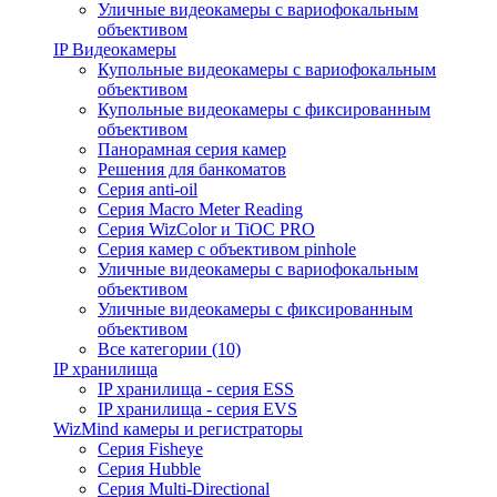
Уличные видеокамеры с вариофокальным
объективом
IP Видеокамеры
Купольные видеокамеры с вариофокальным
объективом
Купольные видеокамеры с фиксированным
объективом
Панорамная серия камер
Решения для банкоматов
Серия anti-oil
Серия Macro Meter Reading
Серия WizColor и TiOC PRO
Серия камер с объективом pinhole
Уличные видеокамеры с вариофокальным
объективом
Уличные видеокамеры с фиксированным
объективом
Все категории (10)
IP хранилища
IP хранилища - серия ESS
IP хранилища - серия EVS
WizMind камеры и регистраторы
Серия Fisheye
Серия Hubble
Серия Multi-Directional