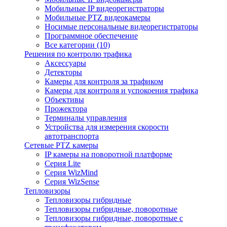
Мобильные IP видеорегистраторы
Мобильные PTZ видеокамеры
Носимые персональные видеорегистраторы
Программное обеспечение
Все категории (10)
Решения по контролю трафика
Аксессуары
Детекторы
Камеры для контроля за трафиком
Камеры для контроля и успокоения трафика
Объективы
Прожектора
Терминалы управления
Устройства для измерения скорости
автотранспорта
Сетевые PTZ камеры
IP камеры на поворотной платформе
Серия Lite
Серия WizMind
Серия WizSense
Тепловизоры
Тепловизоры гибридные
Тепловизоры гибридные, поворотные
Тепловизоры гибридные, поворотные с