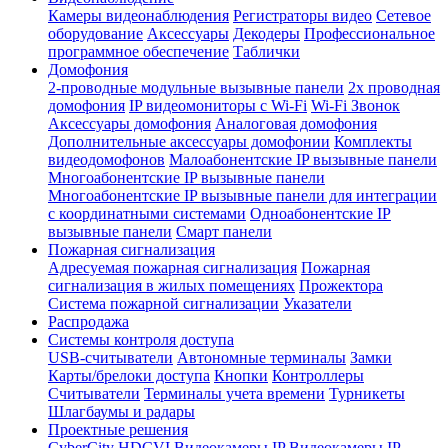
Камеры видеонаблюдения
Регистраторы видео
Сетевое
оборудование
Аксессуары
Декодеры
Профессиональное
программное обеспечение
Таблички
Домофония
2-проводные модульные вызывные панели
2х проводная
домофония
IP видеомониторы с Wi-Fi
Wi-Fi Звонок
Аксессуары домофония
Аналоговая домофония
Дополнительные аксессуары домофонии
Комплекты
видеодомофонов
Малоабонентские IP вызывные панели
Многоабонентские IP вызывные панели
Многоабонентские IP вызывные панели для интеграции
с координатными системами
Одноабонентские IP
вызывные панели
Смарт панели
Пожарная сигнализация
Адресуемая пожарная сигнализация
Пожарная
сигнализация в жилых помещениях
Прожектора
Система пожарной сигнализации
Указатели
Распродажа
Системы контроля доступа
USB-считыватели
Автономные терминалы
Замки
Карты/брелоки доступа
Кнопки
Контроллеры
Считыватели
Терминалы учета времени
Турникеты
Шлагбаумы и радары
Проектные решения
CyberCity
HDCVI Видеокамеры
IP Видеокамеры
IP