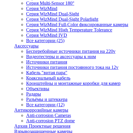
Серия Multi-Sensor 180°
Серия WizMind
Серия WizMind Dual-Sight
Серия WizMind Dual-Sight Polarlight
Серия WizMind Full-Color фиксированные камеры
Серия WizMind High Temperature Tolerance
Серия WizMind IVD
Все категории (25)
Аксессуары
Бесперебойные источники питания на 220v
Видеотестеры и аксессуары к ним
Источники питания
Источники питания постоянного тока на 12v
Кабель "витая пара"
Коаксиальный кабель
Кронштейны и монтажные коробки для камер
Объективы
Радары
Разъёмы и штеккера
Все категории (12)
Антикоррозийные камеры
Anti-corrosion Cameras
Anti-corrosion PTZ dome
Архив Проектные решения
Взрывозащищенные камеры