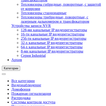
трансфокатором
Тепловизоры гибридные, поворотные, с защитой
от коррозии
Тепловизоры стационарные
Тепловизоры трибридные, поворотные, с
лазерным дальномером и трансфокатором
Устройства записи NVR
128-ми канальные IP видеорегистраторы
16-ти канальные IP видеорегистраторы
256-ти канальные IP видеорегистраторы
32-х канальные IP видеорегистраторы
64-х канальные IP видеорегистраторы
8-ми канальные IP видеорегистраторы
Серия Industrial
Архив
Категории
Все категории
Видеонаблюдение
Домофония
Пожарная сигнализация
Распродажа
Системы контроля доступа