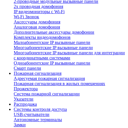
2-проводные модульные вызывные панели
2х проводная домофония
IP видеомониторы с Wi-Fi
Wi-Fi Звонок
Аксессуары домофония
Аналоговая домофония
Дополнительные аксессуары домофонии
Комплекты видеодомофонов
Малоабонентские IP вызывные панели
Многоабонентские IP вызывные панели
Многоабонентские IP вызывные панели для интеграции
с координатными системами
Одноабонентские IP вызывные панели
Смарт панели
Пожарная сигнализация
Адресуемая пожарная сигнализация
Пожарная сигнализация в жилых помещениях
Прожектора
Система пожарной сигнализации
Указатели
Распродажа
Системы контроля доступа
USB-считыватели
Автономные терминалы
Замки