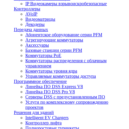
IP Видеокамеры взрывоискробезопасные
Контроллеры
AVoIP
Видеоматрицы
Декодеры
Передача данных
Абонентское оборудование серии PFM
Агрегирующие коммутаторы
Аксессуары
Базовые станции серии PFM
Коммутаторы PoE
Коммутаторы распределения с облачным
управлением
Коммутаторы уровня ядра
Управляемые коммутаторы доступа
Программное обеспечение
Линейка ПО DSS Express V8
Линейка ПО DSS Pro V8
Серверы DSS с предустановленным ПО
Услуги по комплексному сопровождению
проектов
Решения для зданий
Intelligent EV Chargers
Контроллер лифта
Полноростовые турникеты