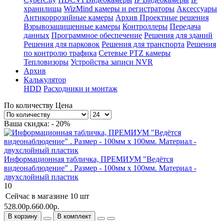
хранилища
WizMind камеры и регистраторы
Аксессуары
Антикоррозийные камеры
Архив Проектные решения
Взрывозащищенные камеры
Контроллеры
Передача
данных
Программное обеспечение
Решения для зданий
Решения для парковок
Решения для транспорта
Решения
по контролю трафика
Сетевые PTZ камеры
Тепловизоры
Устройства записи NVR
Архив
Калькулятор
HDD
Расходники и монтаж
По количеству
Цена
Ваша скидка: - 20%
Информационная табличка, ПРЕМИУМ "Ведётся
видеонаблюдение" . Размер - 100мм х 100мм. Материал -
двухслойный пластик
10
Сейчас в магазине
10 шт
528.00р.
660.00р.
В корзину
В комплект