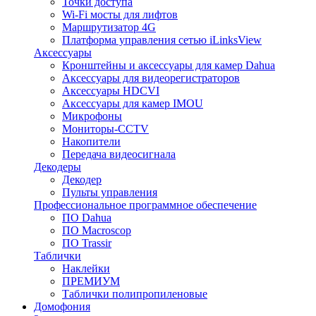
Точки доступа
Wi-Fi мосты для лифтов
Маршрутизатор 4G
Платформа управления сетью iLinksView
Аксессуары
Кронштейны и аксессуары для камер Dahua
Аксессуары для видеорегистраторов
Аксессуары HDCVI
Аксессуары для камер IMOU
Микрофоны
Мониторы-CCTV
Накопители
Передача видеосигнала
Декодеры
Декодер
Пульты управления
Профессиональное программное обеспечение
ПО Dahua
ПО Macroscop
ПО Trassir
Таблички
Наклейки
ПРЕМИУМ
Таблички полипропиленовые
Домофония