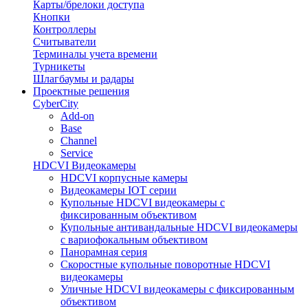
Карты/брелоки доступа
Кнопки
Контроллеры
Считыватели
Терминалы учета времени
Турникеты
Шлагбаумы и радары
Проектные решения
CyberCity
Add-on
Base
Channel
Service
HDCVI Видеокамеры
HDCVI корпусные камеры
Видеокамеры IOT серии
Купольные HDCVI видеокамеры с
фиксированным объективом
Купольные антивандальные HDCVI видеокамеры
с вариофокальным объективом
Панорамная серия
Скоростные купольные поворотные HDCVI
видеокамеры
Уличные HDCVI видеокамеры с фиксированным
объективом