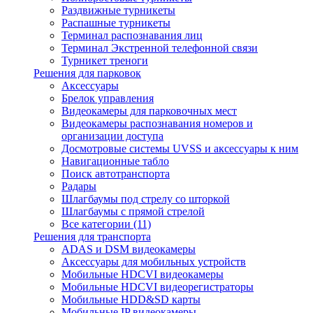
Раздвижные турникеты
Распашные турникеты
Терминал распознавания лиц
Терминал Экстренной телефонной связи
Турникет треноги
Решения для парковок
Аксессуары
Брелок управления
Видеокамеры для парковочных мест
Видеокамеры распознавания номеров и
организации доступа
Досмотровые системы UVSS и аксессуары к ним
Навигационные табло
Поиск автотранспорта
Радары
Шлагбаумы под стрелу со шторкой
Шлагбаумы с прямой стрелой
Все категории (11)
Решения для транспорта
ADAS и DSM видеокамеры
Аксессуары для мобильных устройств
Мобильные HDCVI видеокамеры
Мобильные HDCVI видеорегистраторы
Мобильные HDD&SD карты
Мобильные IP видеокамеры