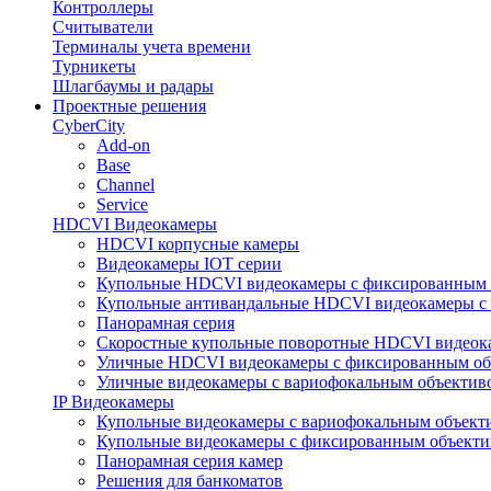
Контроллеры
Считыватели
Терминалы учета времени
Турникеты
Шлагбаумы и радары
Проектные решения
CyberCity
Add-on
Base
Channel
Service
HDCVI Видеокамеры
HDCVI корпусные камеры
Видеокамеры IOT серии
Купольные HDCVI видеокамеры с фиксированным 
Купольные антивандальные HDCVI видеокамеры с
Панорамная серия
Скоростные купольные поворотные HDCVI видеок
Уличные HDCVI видеокамеры с фиксированным об
Уличные видеокамеры с вариофокальным объектив
IP Видеокамеры
Купольные видеокамеры с вариофокальным объект
Купольные видеокамеры с фиксированным объект
Панорамная серия камер
Решения для банкоматов