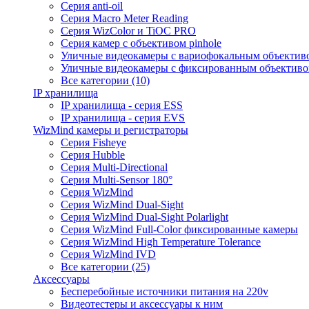
Серия anti-oil
Серия Macro Meter Reading
Серия WizColor и TiOC PRO
Серия камер с объективом pinhole
Уличные видеокамеры с вариофокальным объектив
Уличные видеокамеры с фиксированным объектив
Все категории (10)
IP хранилища
IP хранилища - серия ESS
IP хранилища - серия EVS
WizMind камеры и регистраторы
Серия Fisheye
Серия Hubble
Серия Multi-Directional
Серия Multi-Sensor 180°
Серия WizMind
Серия WizMind Dual-Sight
Серия WizMind Dual-Sight Polarlight
Серия WizMind Full-Color фиксированные камеры
Серия WizMind High Temperature Tolerance
Серия WizMind IVD
Все категории (25)
Аксессуары
Бесперебойные источники питания на 220v
Видеотестеры и аксессуары к ним