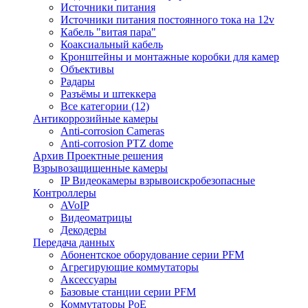
Источники питания
Источники питания постоянного тока на 12v
Кабель "витая пара"
Коаксиальный кабель
Кронштейны и монтажные коробки для камер
Объективы
Радары
Разъёмы и штеккера
Все категории (12)
Антикоррозийные камеры
Anti-corrosion Cameras
Anti-corrosion PTZ dome
Архив Проектные решения
Взрывозащищенные камеры
IP Видеокамеры взрывоискробезопасные
Контроллеры
AVoIP
Видеоматрицы
Декодеры
Передача данных
Абонентское оборудование серии PFM
Агрегирующие коммутаторы
Аксессуары
Базовые станции серии PFM
Коммутаторы PoE