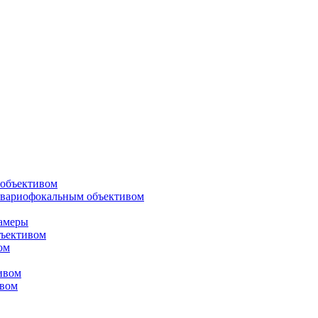
объективом
 вариофокальным объективом
амеры
ъективом
ом
ивом
ивом