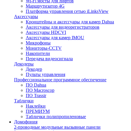
Wi-Fi мосты для лифтов
Маршрутизатор 4G
Платформа управления сетью iLinksView
Аксессуары
Кронштейны и аксессуары для камер Dahua
Аксессуары для видеорегистраторов
Аксессуары HDCVI
Аксессуары для камер IMOU
Микрофоны
Мониторы-CCTV
Накопители
Передача видеосигнала
Декодеры
Декодер
Пульты управления
Профессиональное программное обеспечение
ПО Dahua
ПО Macroscop
ПО Trassir
Таблички
Наклейки
ПРЕМИУМ
Таблички полипропиленовые
Домофония
2-проводные модульные вызывные панели