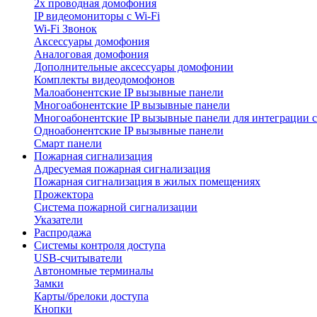
2х проводная домофония
IP видеомониторы с Wi-Fi
Wi-Fi Звонок
Аксессуары домофония
Аналоговая домофония
Дополнительные аксессуары домофонии
Комплекты видеодомофонов
Малоабонентские IP вызывные панели
Многоабонентские IP вызывные панели
Многоабонентские IP вызывные панели для интеграции 
Одноабонентские IP вызывные панели
Смарт панели
Пожарная сигнализация
Адресуемая пожарная сигнализация
Пожарная сигнализация в жилых помещениях
Прожектора
Система пожарной сигнализации
Указатели
Распродажа
Системы контроля доступа
USB-считыватели
Автономные терминалы
Замки
Карты/брелоки доступа
Кнопки