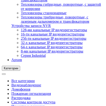
трансфокатором
Тепловизоры гибридные, поворотные, с защитой
от коррозии
Тепловизоры стационарные
Тепловизоры трибридные, поворотные, с
лазерным дальномером и трансфокатором
Устройства записи NVR
128-ми канальные IP видеорегистраторы
16-ти канальные IP видеорегистраторы
256-ти канальные IP видеорегистраторы
32-х канальные IP видеорегистраторы
64-х канальные IP видеорегистраторы
8-ми канальные IP видеорегистраторы
Серия Industrial
Архив
Категории
Все категории
Видеонаблюдение
Домофония
Пожарная сигнализация
Распродажа
Системы контроля доступа