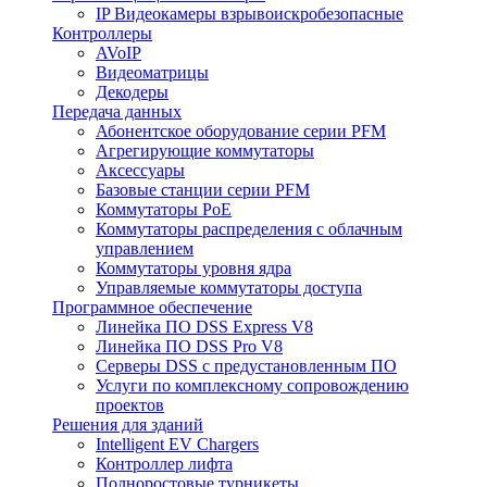
IP Видеокамеры взрывоискробезопасные
Контроллеры
AVoIP
Видеоматрицы
Декодеры
Передача данных
Абонентское оборудование серии PFM
Агрегирующие коммутаторы
Аксессуары
Базовые станции серии PFM
Коммутаторы PoE
Коммутаторы распределения с облачным
управлением
Коммутаторы уровня ядра
Управляемые коммутаторы доступа
Программное обеспечение
Линейка ПО DSS Express V8
Линейка ПО DSS Pro V8
Серверы DSS с предустановленным ПО
Услуги по комплексному сопровождению
проектов
Решения для зданий
Intelligent EV Chargers
Контроллер лифта
Полноростовые турникеты