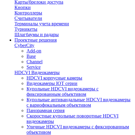
Карты/брелоки доступа
Кнопки
Контроллеры
Считыватели
Терминалы учета времени
Турникеты
Шлагбаумы и радары
Проектные решения
CyberCity
Add-on
Base
Channel
Service
HDCVI Видеокамеры
HDCVI корпусные камеры
Видеокамеры IOT серии
Купольные HDCVI видеокамеры с
фиксированным объективом
Купольные антивандальные HDCVI видеокамеры
с вариофокальным объективом
Панорамная серия
Скоростные купольные поворотные HDCVI
видеокамеры
Уличные HDCVI видеокамеры с фиксированным
объективом