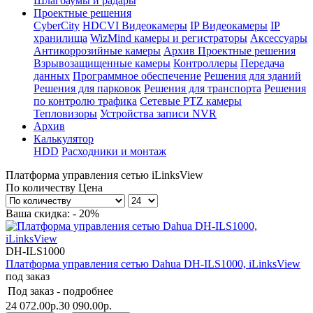
Шлагбаумы и радары
Проектные решения
CyberCity
HDCVI Видеокамеры
IP Видеокамеры
IP
хранилища
WizMind камеры и регистраторы
Аксессуары
Антикоррозийные камеры
Архив Проектные решения
Взрывозащищенные камеры
Контроллеры
Передача
данных
Программное обеспечение
Решения для зданий
Решения для парковок
Решения для транспорта
Решения
по контролю трафика
Сетевые PTZ камеры
Тепловизоры
Устройства записи NVR
Архив
Калькулятор
HDD
Расходники и монтаж
Платформа управления сетью iLinksView
По количеству
Цена
Ваша скидка: - 20%
DH-ILS1000
Платформа управления сетью Dahua DH-ILS1000, iLinksView
под заказ
Под заказ -
подробнее
24 072.00р.
30 090.00р.