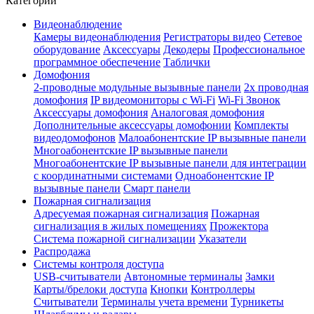
Категории
Видеонаблюдение
Камеры видеонаблюдения
Регистраторы видео
Сетевое
оборудование
Аксессуары
Декодеры
Профессиональное
программное обеспечение
Таблички
Домофония
2-проводные модульные вызывные панели
2х проводная
домофония
IP видеомониторы с Wi-Fi
Wi-Fi Звонок
Аксессуары домофония
Аналоговая домофония
Дополнительные аксессуары домофонии
Комплекты
видеодомофонов
Малоабонентские IP вызывные панели
Многоабонентские IP вызывные панели
Многоабонентские IP вызывные панели для интеграции
с координатными системами
Одноабонентские IP
вызывные панели
Смарт панели
Пожарная сигнализация
Адресуемая пожарная сигнализация
Пожарная
сигнализация в жилых помещениях
Прожектора
Система пожарной сигнализации
Указатели
Распродажа
Системы контроля доступа
USB-считыватели
Автономные терминалы
Замки
Карты/брелоки доступа
Кнопки
Контроллеры
Считыватели
Терминалы учета времени
Турникеты