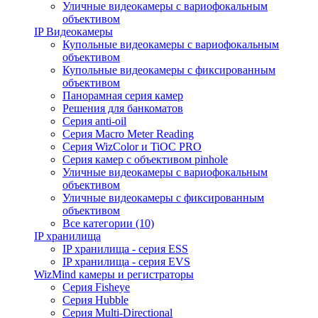
Уличные видеокамеры с вариофокальным
объективом
IP Видеокамеры
Купольные видеокамеры с вариофокальным
объективом
Купольные видеокамеры с фиксированным
объективом
Панорамная серия камер
Решения для банкоматов
Серия anti-oil
Серия Macro Meter Reading
Серия WizColor и TiOC PRO
Серия камер с объективом pinhole
Уличные видеокамеры с вариофокальным
объективом
Уличные видеокамеры с фиксированным
объективом
Все категории (10)
IP хранилища
IP хранилища - серия ESS
IP хранилища - серия EVS
WizMind камеры и регистраторы
Серия Fisheye
Серия Hubble
Серия Multi-Directional