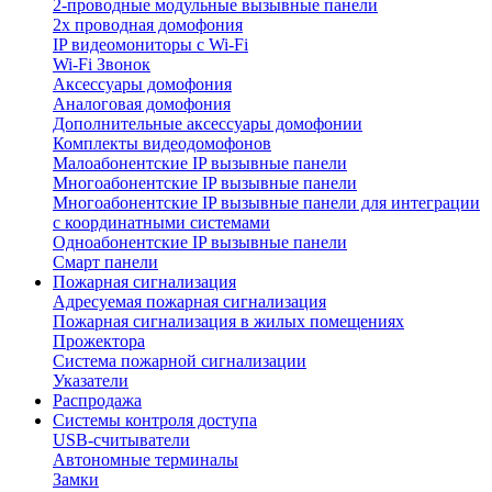
2-проводные модульные вызывные панели
2х проводная домофония
IP видеомониторы с Wi-Fi
Wi-Fi Звонок
Аксессуары домофония
Аналоговая домофония
Дополнительные аксессуары домофонии
Комплекты видеодомофонов
Малоабонентские IP вызывные панели
Многоабонентские IP вызывные панели
Многоабонентские IP вызывные панели для интеграции
с координатными системами
Одноабонентские IP вызывные панели
Смарт панели
Пожарная сигнализация
Адресуемая пожарная сигнализация
Пожарная сигнализация в жилых помещениях
Прожектора
Система пожарной сигнализации
Указатели
Распродажа
Системы контроля доступа
USB-считыватели
Автономные терминалы
Замки