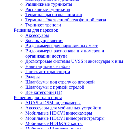
Раздвижные турникеты
Распашные турникеты
Терминал распознавания лиц
Терминал Экстренной телефонной связи
Турникет треноги
Решения для парковок
Аксессуары
Брелок управления
Видеокамеры для парковочных мест
Видеокамеры распознавания номеров и
организации доступа
Досмотровые системы UVSS и аксессуары к ним
Навигационные табло
Поиск автотранспорта
Радары
Шлагбаумы под стрелу со шторкой
Шлагбаумы с прямой стрелой
Все категории (11)
Решения для транспорта
ADAS и DSM видеокамеры
Аксессуары для мобильных устройств
Мобильные HDCVI видеокамеры
Мобильные HDCVI видеорегистраторы
Мобильные HDD&SD карты
Мобильные IP видеокамеры