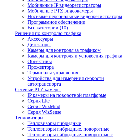
Мобильные IP видеорегистраторы
Мобильные PTZ видеокамеры
Носимые персональные видеорегистраторы
Программное обеспечение
Все категории (10)
Решения по контролю трафика
Аксессуары
Детекторы
Камеры для контроля за трафиком
Камеры для контроля и успокоения трафика
Объективы
Прожектора
Терминалы управления
Устройства для измерения скорости
автотранспорта
Сетевые PTZ камеры
IP камеры на поворотной платформе
Серия Lite
Серия WizMind
Серия WizSense
Тепловизоры
Тепловизоры гибридные
Тепловизоры гибридные, поворотные
Тепловизоры гибридные, поворотные с