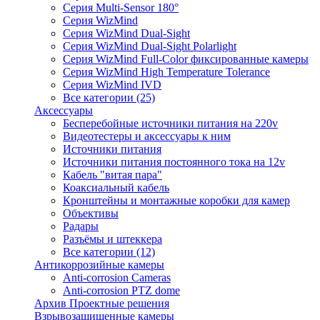
Серия Multi-Sensor 180°
Серия WizMind
Серия WizMind Dual-Sight
Серия WizMind Dual-Sight Polarlight
Серия WizMind Full-Color фиксированные камеры
Серия WizMind High Temperature Tolerance
Серия WizMind IVD
Все категории (25)
Аксессуары
Бесперебойные источники питания на 220v
Видеотестеры и аксессуары к ним
Источники питания
Источники питания постоянного тока на 12v
Кабель "витая пара"
Коаксиальный кабель
Кронштейны и монтажные коробки для камер
Объективы
Радары
Разъёмы и штеккера
Все категории (12)
Антикоррозийные камеры
Anti-corrosion Cameras
Anti-corrosion PTZ dome
Архив Проектные решения
Взрывозащищенные камеры