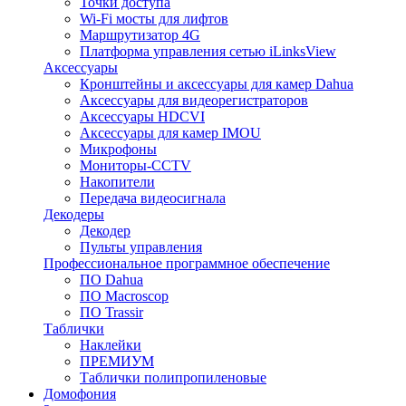
Точки доступа
Wi-Fi мосты для лифтов
Маршрутизатор 4G
Платформа управления сетью iLinksView
Аксессуары
Кронштейны и аксессуары для камер Dahua
Аксессуары для видеорегистраторов
Аксессуары HDCVI
Аксессуары для камер IMOU
Микрофоны
Мониторы-CCTV
Накопители
Передача видеосигнала
Декодеры
Декодер
Пульты управления
Профессиональное программное обеспечение
ПО Dahua
ПО Macroscop
ПО Trassir
Таблички
Наклейки
ПРЕМИУМ
Таблички полипропиленовые
Домофония