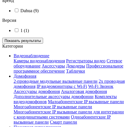
Бренд
Dahua
(9)
Версия
1
(1)
Показать результаты
Категории
Видеонаблюдение
Камеры видеонаблюдения
Регистраторы видео
Сетевое
оборудование
Аксессуары
Декодеры
Профессиональное
программное обеспечение
Таблички
Домофония
2-проводные модульные вызывные панели
2х проводная
домофония
IP видеомониторы с Wi-Fi
Wi-Fi Звонок
Аксессуары домофония
Аналоговая домофония
Дополнительные аксессуары домофонии
Комплекты
видеодомофонов
Малоабонентские IP вызывные панели
Многоабонентские IP вызывные панели
Многоабонентские IP вызывные панели для интеграции
с координатными системами
Одноабонентские IP
вызывные панели
Смарт панели