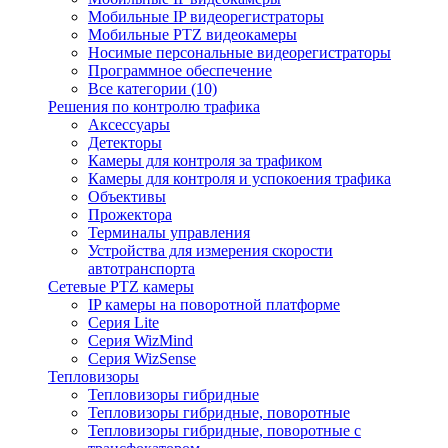
Мобильные IP видеорегистраторы
Мобильные PTZ видеокамеры
Носимые персональные видеорегистраторы
Программное обеспечение
Все категории (10)
Решения по контролю трафика
Аксессуары
Детекторы
Камеры для контроля за трафиком
Камеры для контроля и успокоения трафика
Объективы
Прожектора
Терминалы управления
Устройства для измерения скорости
автотранспорта
Сетевые PTZ камеры
IP камеры на поворотной платформе
Серия Lite
Серия WizMind
Серия WizSense
Тепловизоры
Тепловизоры гибридные
Тепловизоры гибридные, поворотные
Тепловизоры гибридные, поворотные с