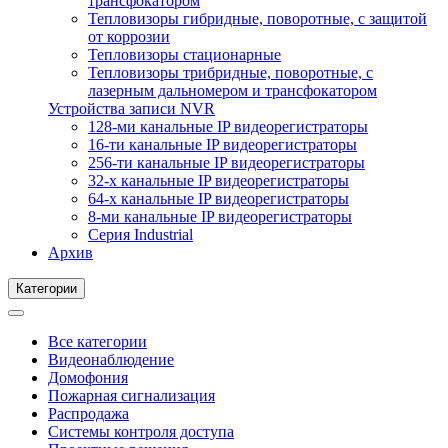
трансфокатором
Тепловизоры гибридные, поворотные, с защитой
от коррозии
Тепловизоры стационарные
Тепловизоры трибридные, поворотные, с
лазерным дальномером и трансфокатором
Устройства записи NVR
128-ми канальные IP видеорегистраторы
16-ти канальные IP видеорегистраторы
256-ти канальные IP видеорегистраторы
32-х канальные IP видеорегистраторы
64-х канальные IP видеорегистраторы
8-ми канальные IP видеорегистраторы
Серия Industrial
Архив
Категории
Все категории
Видеонаблюдение
Домофония
Пожарная сигнализация
Распродажа
Системы контроля доступа