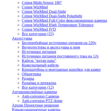
Серия Multi-Sensor 180°
Серия WizMind
Серия WizMind Dual-Sight
Серия WizMind Dual-Sight Polarlight
Серия WizMind Full-Color фиксированные камеры
Серия WizMind High Temperature Tolerance
Серия WizMind IVD
Все категории (25)
Аксессуары
Бесперебойные источники питания на 220v
Видеотестеры и аксессуары к ним
Источники питания
Источники питания постоянного тока на 12v
Кабель "витая пара"
Коаксиальный кабель
Кронштейны и монтажные коробки для камер
Объективы
Радары
Разъёмы и штеккера
Все категории (12)
Антикоррозийные камеры
Anti-corrosion Cameras
Anti-corrosion PTZ dome
Архив Проектные решения
Взрывозащищенные камеры