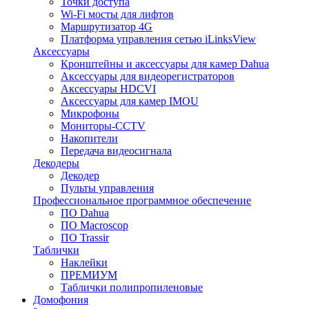
Точки доступа
Wi-Fi мосты для лифтов
Маршрутизатор 4G
Платформа управления сетью iLinksView
Аксессуары
Кронштейны и аксессуары для камер Dahua
Аксессуары для видеорегистраторов
Аксессуары HDCVI
Аксессуары для камер IMOU
Микрофоны
Мониторы-CCTV
Накопители
Передача видеосигнала
Декодеры
Декодер
Пульты управления
Профессиональное программное обеспечение
ПО Dahua
ПО Macroscop
ПО Trassir
Таблички
Наклейки
ПРЕМИУМ
Таблички полипропиленовые
Домофония