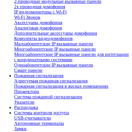
2-проводные модульные вызывные панели
2х проводная домофония
IP видеомониторы с Wi-Fi
Wi-Fi Звонок
Аксессуары домофония
Аналоговая домофония
Дополнительные аксессуары домофонии
Комплекты видеодомофонов
Малоабонентские IP вызывные панели
Многоабонентские IP вызывные панели
Многоабонентские IP вызывные панели для интеграции
с координатными системами
Одноабонентские IP вызывные панели
Смарт панели
Пожарная сигнализация
Адресуемая пожарная сигнализация
Пожарная сигнализация в жилых помещениях
Прожектора
Система пожарной сигнализации
Указатели
Распродажа
Системы контроля доступа
USB-считыватели
Автономные терминалы
Замки