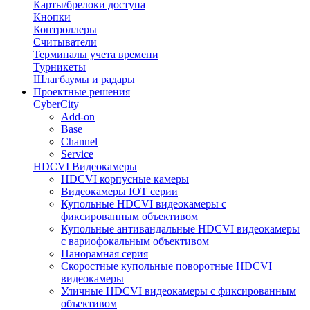
Карты/брелоки доступа
Кнопки
Контроллеры
Считыватели
Терминалы учета времени
Турникеты
Шлагбаумы и радары
Проектные решения
CyberCity
Add-on
Base
Channel
Service
HDCVI Видеокамеры
HDCVI корпусные камеры
Видеокамеры IOT серии
Купольные HDCVI видеокамеры с
фиксированным объективом
Купольные антивандальные HDCVI видеокамеры
с вариофокальным объективом
Панорамная серия
Скоростные купольные поворотные HDCVI
видеокамеры
Уличные HDCVI видеокамеры с фиксированным
объективом