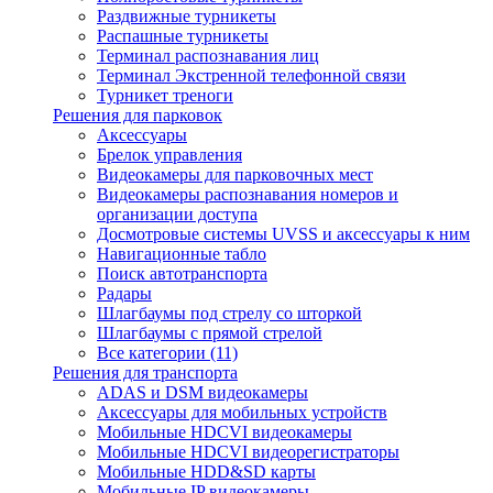
Раздвижные турникеты
Распашные турникеты
Терминал распознавания лиц
Терминал Экстренной телефонной связи
Турникет треноги
Решения для парковок
Аксессуары
Брелок управления
Видеокамеры для парковочных мест
Видеокамеры распознавания номеров и
организации доступа
Досмотровые системы UVSS и аксессуары к ним
Навигационные табло
Поиск автотранспорта
Радары
Шлагбаумы под стрелу со шторкой
Шлагбаумы с прямой стрелой
Все категории (11)
Решения для транспорта
ADAS и DSM видеокамеры
Аксессуары для мобильных устройств
Мобильные HDCVI видеокамеры
Мобильные HDCVI видеорегистраторы
Мобильные HDD&SD карты
Мобильные IP видеокамеры