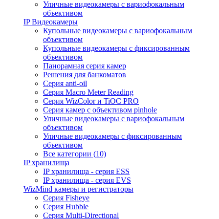
Уличные видеокамеры с вариофокальным
объективом
IP Видеокамеры
Купольные видеокамеры с вариофокальным
объективом
Купольные видеокамеры с фиксированным
объективом
Панорамная серия камер
Решения для банкоматов
Серия anti-oil
Серия Macro Meter Reading
Серия WizColor и TiOC PRO
Серия камер с объективом pinhole
Уличные видеокамеры с вариофокальным
объективом
Уличные видеокамеры с фиксированным
объективом
Все категории (10)
IP хранилища
IP хранилища - серия ESS
IP хранилища - серия EVS
WizMind камеры и регистраторы
Серия Fisheye
Серия Hubble
Серия Multi-Directional