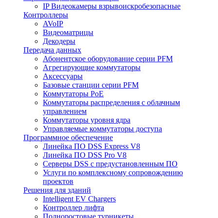
IP Видеокамеры взрывоискробезопасные
Контроллеры
AVoIP
Видеоматрицы
Декодеры
Передача данных
Абонентское оборудование серии PFM
Агрегирующие коммутаторы
Аксессуары
Базовые станции серии PFM
Коммутаторы PoE
Коммутаторы распределения с облачным
управлением
Коммутаторы уровня ядра
Управляемые коммутаторы доступа
Программное обеспечение
Линейка ПО DSS Express V8
Линейка ПО DSS Pro V8
Серверы DSS с предустановленным ПО
Услуги по комплексному сопровождению
проектов
Решения для зданий
Intelligent EV Chargers
Контроллер лифта
Полноростовые турникеты