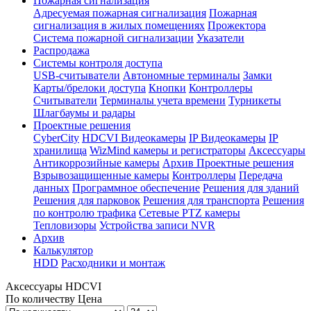
Пожарная сигнализация
Адресуемая пожарная сигнализация
Пожарная
сигнализация в жилых помещениях
Прожектора
Система пожарной сигнализации
Указатели
Распродажа
Системы контроля доступа
USB-считыватели
Автономные терминалы
Замки
Карты/брелоки доступа
Кнопки
Контроллеры
Считыватели
Терминалы учета времени
Турникеты
Шлагбаумы и радары
Проектные решения
CyberCity
HDCVI Видеокамеры
IP Видеокамеры
IP
хранилища
WizMind камеры и регистраторы
Аксессуары
Антикоррозийные камеры
Архив Проектные решения
Взрывозащищенные камеры
Контроллеры
Передача
данных
Программное обеспечение
Решения для зданий
Решения для парковок
Решения для транспорта
Решения
по контролю трафика
Сетевые PTZ камеры
Тепловизоры
Устройства записи NVR
Архив
Калькулятор
HDD
Расходники и монтаж
Аксессуары HDCVI
По количеству
Цена