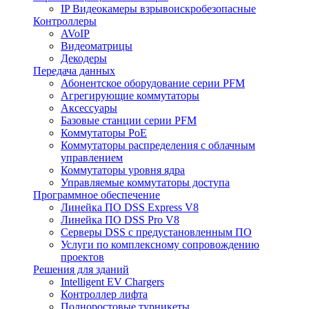
IP Видеокамеры взрывоискробезопасные
Контроллеры
AVoIP
Видеоматрицы
Декодеры
Передача данных
Абонентское оборудование серии PFM
Агрегирующие коммутаторы
Аксессуары
Базовые станции серии PFM
Коммутаторы PoE
Коммутаторы распределения с облачным
управлением
Коммутаторы уровня ядра
Управляемые коммутаторы доступа
Программное обеспечение
Линейка ПО DSS Express V8
Линейка ПО DSS Pro V8
Серверы DSS с предустановленным ПО
Услуги по комплексному сопровождению
проектов
Решения для зданий
Intelligent EV Chargers
Контроллер лифта
Полноростовые турникеты