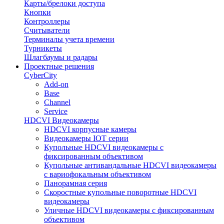
Карты/брелоки доступа
Кнопки
Контроллеры
Считыватели
Терминалы учета времени
Турникеты
Шлагбаумы и радары
Проектные решения
CyberCity
Add-on
Base
Channel
Service
HDCVI Видеокамеры
HDCVI корпусные камеры
Видеокамеры IOT серии
Купольные HDCVI видеокамеры с
фиксированным объективом
Купольные антивандальные HDCVI видеокамеры
с вариофокальным объективом
Панорамная серия
Скоростные купольные поворотные HDCVI
видеокамеры
Уличные HDCVI видеокамеры с фиксированным
объективом