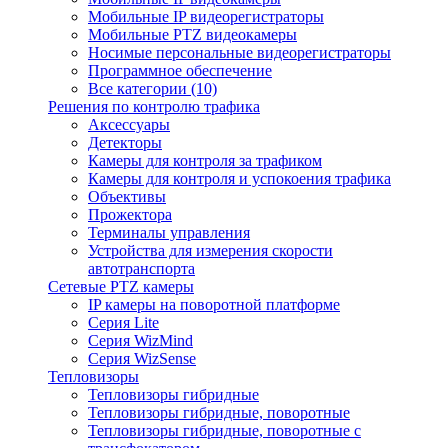
Мобильные IP видеорегистраторы
Мобильные PTZ видеокамеры
Носимые персональные видеорегистраторы
Программное обеспечение
Все категории (10)
Решения по контролю трафика
Аксессуары
Детекторы
Камеры для контроля за трафиком
Камеры для контроля и успокоения трафика
Объективы
Прожектора
Терминалы управления
Устройства для измерения скорости
автотранспорта
Сетевые PTZ камеры
IP камеры на поворотной платформе
Серия Lite
Серия WizMind
Серия WizSense
Тепловизоры
Тепловизоры гибридные
Тепловизоры гибридные, поворотные
Тепловизоры гибридные, поворотные с