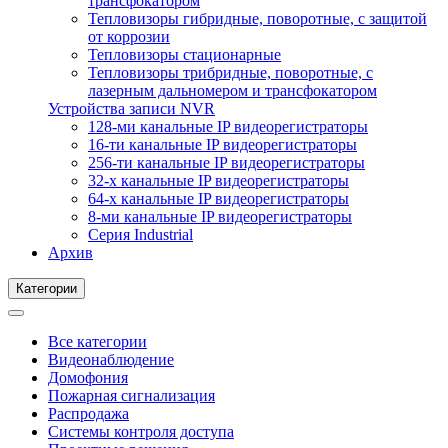
трансфокатором
Тепловизоры гибридные, поворотные, с защитой
от коррозии
Тепловизоры стационарные
Тепловизоры трибридные, поворотные, с
лазерным дальномером и трансфокатором
Устройства записи NVR
128-ми канальные IP видеорегистраторы
16-ти канальные IP видеорегистраторы
256-ти канальные IP видеорегистраторы
32-х канальные IP видеорегистраторы
64-х канальные IP видеорегистраторы
8-ми канальные IP видеорегистраторы
Серия Industrial
Архив
Категории
Все категории
Видеонаблюдение
Домофония
Пожарная сигнализация
Распродажа
Системы контроля доступа