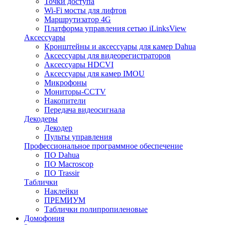
Точки доступа
Wi-Fi мосты для лифтов
Маршрутизатор 4G
Платформа управления сетью iLinksView
Аксессуары
Кронштейны и аксессуары для камер Dahua
Аксессуары для видеорегистраторов
Аксессуары HDCVI
Аксессуары для камер IMOU
Микрофоны
Мониторы-CCTV
Накопители
Передача видеосигнала
Декодеры
Декодер
Пульты управления
Профессиональное программное обеспечение
ПО Dahua
ПО Macroscop
ПО Trassir
Таблички
Наклейки
ПРЕМИУМ
Таблички полипропиленовые
Домофония