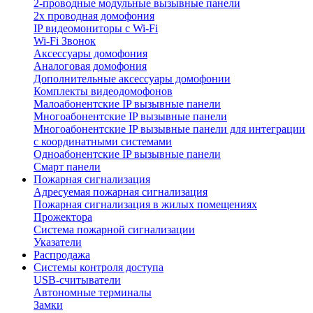
2-проводные модульные вызывные панели
2х проводная домофония
IP видеомониторы с Wi-Fi
Wi-Fi Звонок
Аксессуары домофония
Аналоговая домофония
Дополнительные аксессуары домофонии
Комплекты видеодомофонов
Малоабонентские IP вызывные панели
Многоабонентские IP вызывные панели
Многоабонентские IP вызывные панели для интеграции
с координатными системами
Одноабонентские IP вызывные панели
Смарт панели
Пожарная сигнализация
Адресуемая пожарная сигнализация
Пожарная сигнализация в жилых помещениях
Прожектора
Система пожарной сигнализации
Указатели
Распродажа
Системы контроля доступа
USB-считыватели
Автономные терминалы
Замки