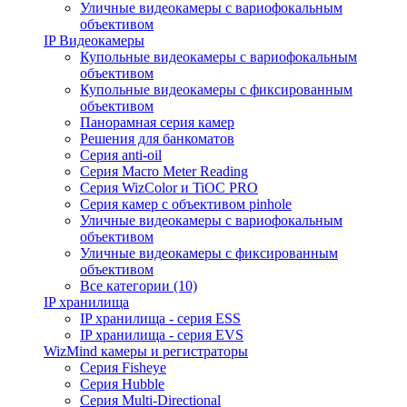
Уличные видеокамеры с вариофокальным
объективом
IP Видеокамеры
Купольные видеокамеры с вариофокальным
объективом
Купольные видеокамеры с фиксированным
объективом
Панорамная серия камер
Решения для банкоматов
Серия anti-oil
Серия Macro Meter Reading
Серия WizColor и TiOC PRO
Серия камер с объективом pinhole
Уличные видеокамеры с вариофокальным
объективом
Уличные видеокамеры с фиксированным
объективом
Все категории (10)
IP хранилища
IP хранилища - серия ESS
IP хранилища - серия EVS
WizMind камеры и регистраторы
Серия Fisheye
Серия Hubble
Серия Multi-Directional