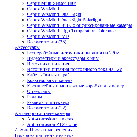
Серия Multi-Sensor 180°
Серия WizMind
Серия WizMind Dual-Sight
Серия WizMind Dual-Sight Polarlight
Серия WizMind Full-Color фиксированные камеры
Серия WizMind High Temperature Tolerance
Серия WizMind IVD
Все категории (25)
Аксессуары
Бесперебойные источники питания на 220v
Видеотестеры и аксессуары к ним
Источники питания
Источники питания постоянного тока на 12v
Кабель "витая пара"
Коаксиальный кабель
Кронштейны и монтажные коробки для камер
Объективы
Радары
Разъёмы и штеккера
Все категории (12)
Антикоррозийные камеры
Anti-corrosion Cameras
Anti-corrosion PTZ dome
Архив Проектные решения
Взрывозащищенные камеры