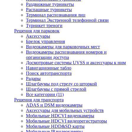
Раздвижные турникеты
Распашные турникеты
Терминал распознавания лиц
Терминал Экстренной телефонной связи
Турникет треноги
Решения для парковок
Аксессуары
Брелок управления
Видеокамеры для парковочных мест
Видеокамеры распознавания номеров и
организации доступа
Досмотровые системы UVSS и аксессуары к ним
Навигационные табло
Поиск автотранспорта
Радары
Шлагбаумы под стрелу со шторкой
Шлагбаумы с прямой стрелой
Все категории (11)
Решения для транспорта
ADAS и DSM видеокамеры
Аксессуары для мобильных устройств
Мобильные HDCVI видеокамеры
Мобильные HDCVI видеорегистраторы
Мобильные HDD&SD карты
Мобильные IP видеокамеры