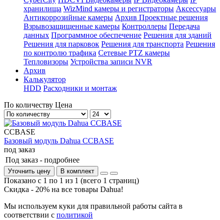
хранилища
WizMind камеры и регистраторы
Аксессуары
Антикоррозийные камеры
Архив Проектные решения
Взрывозащищенные камеры
Контроллеры
Передача
данных
Программное обеспечение
Решения для зданий
Решения для парковок
Решения для транспорта
Решения
по контролю трафика
Сетевые PTZ камеры
Тепловизоры
Устройства записи NVR
Архив
Калькулятор
HDD
Расходники и монтаж
По количеству
Цена
CCBASE
Базовый модуль Dahua CCBASE
под заказ
Под заказ -
подробнее
Уточнить цену
В комплект
Показано с 1 по 1 из 1 (всего 1 страниц)
Скидка - 20% на все товары Dahua!
Мы используем куки для правильной работы сайта в
соответствии с
политикой