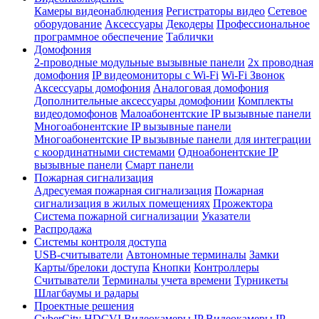
Камеры видеонаблюдения
Регистраторы видео
Сетевое
оборудование
Аксессуары
Декодеры
Профессиональное
программное обеспечение
Таблички
Домофония
2-проводные модульные вызывные панели
2х проводная
домофония
IP видеомониторы с Wi-Fi
Wi-Fi Звонок
Аксессуары домофония
Аналоговая домофония
Дополнительные аксессуары домофонии
Комплекты
видеодомофонов
Малоабонентские IP вызывные панели
Многоабонентские IP вызывные панели
Многоабонентские IP вызывные панели для интеграции
с координатными системами
Одноабонентские IP
вызывные панели
Смарт панели
Пожарная сигнализация
Адресуемая пожарная сигнализация
Пожарная
сигнализация в жилых помещениях
Прожектора
Система пожарной сигнализации
Указатели
Распродажа
Системы контроля доступа
USB-считыватели
Автономные терминалы
Замки
Карты/брелоки доступа
Кнопки
Контроллеры
Считыватели
Терминалы учета времени
Турникеты
Шлагбаумы и радары
Проектные решения
CyberCity
HDCVI Видеокамеры
IP Видеокамеры
IP