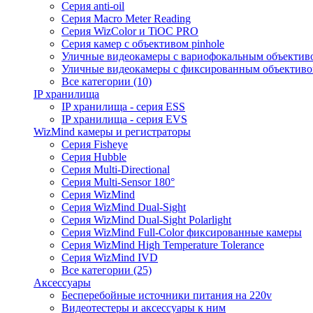
Серия anti-oil
Серия Macro Meter Reading
Серия WizColor и TiOC PRO
Серия камер с объективом pinhole
Уличные видеокамеры с вариофокальным объектив
Уличные видеокамеры с фиксированным объектив
Все категории (10)
IP хранилища
IP хранилища - серия ESS
IP хранилища - серия EVS
WizMind камеры и регистраторы
Серия Fisheye
Серия Hubble
Серия Multi-Directional
Серия Multi-Sensor 180°
Серия WizMind
Серия WizMind Dual-Sight
Серия WizMind Dual-Sight Polarlight
Серия WizMind Full-Color фиксированные камеры
Серия WizMind High Temperature Tolerance
Серия WizMind IVD
Все категории (25)
Аксессуары
Бесперебойные источники питания на 220v
Видеотестеры и аксессуары к ним