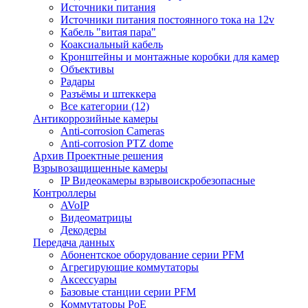
Источники питания
Источники питания постоянного тока на 12v
Кабель "витая пара"
Коаксиальный кабель
Кронштейны и монтажные коробки для камер
Объективы
Радары
Разъёмы и штеккера
Все категории (12)
Антикоррозийные камеры
Anti-corrosion Cameras
Anti-corrosion PTZ dome
Архив Проектные решения
Взрывозащищенные камеры
IP Видеокамеры взрывоискробезопасные
Контроллеры
AVoIP
Видеоматрицы
Декодеры
Передача данных
Абонентское оборудование серии PFM
Агрегирующие коммутаторы
Аксессуары
Базовые станции серии PFM
Коммутаторы PoE