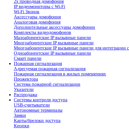
2х проводная домофония
IP видеомониторы с Wi-Fi
Wi-Fi Звонок
Аксессуары домофония
Аналоговая домофония
Дополнительные аксессуары домофонии
Комплекты видеодомофонов
Малоабонентские IP вызывные панели
Многоабонентские IP вызывные панели
Многоабонентские IP вызывные панели для интеграции 
Одноабонентские IP вызывные панели
Смарт панели
Пожарная сигнализация
Адресуемая пожарная сигнализация
Пожарная сигнализация в жилых помещениях
Прожектора
Система пожарной сигнализации
Указатели
Распродажа
Системы контроля доступа
USB-считыватели
Автономные терминалы
Замки
Карты/брелоки доступа
Кнопки