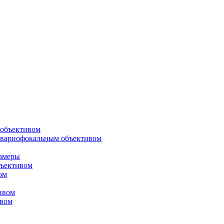
объективом
 вариофокальным объективом
амеры
ъективом
ом
ивом
ивом