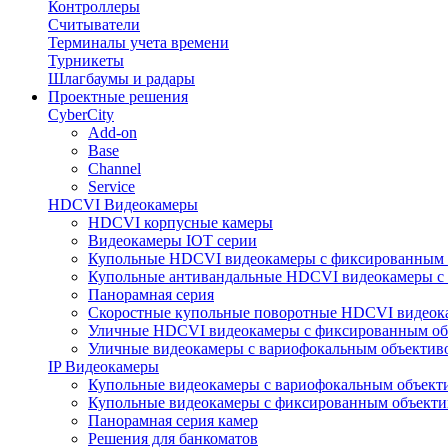
Контроллеры
Считыватели
Терминалы учета времени
Турникеты
Шлагбаумы и радары
Проектные решения
CyberCity
Add-on
Base
Channel
Service
HDCVI Видеокамеры
HDCVI корпусные камеры
Видеокамеры IOT серии
Купольные HDCVI видеокамеры с фиксированным 
Купольные антивандальные HDCVI видеокамеры с
Панорамная серия
Скоростные купольные поворотные HDCVI видеок
Уличные HDCVI видеокамеры с фиксированным об
Уличные видеокамеры с вариофокальным объектив
IP Видеокамеры
Купольные видеокамеры с вариофокальным объект
Купольные видеокамеры с фиксированным объект
Панорамная серия камер
Решения для банкоматов