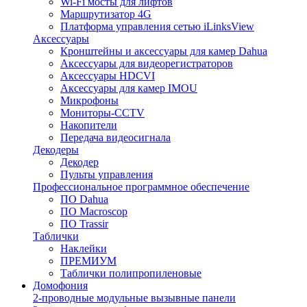
Wi-Fi мосты для лифтов
Маршрутизатор 4G
Платформа управления сетью iLinksView
Аксессуары
Кронштейны и аксессуары для камер Dahua
Аксессуары для видеорегистраторов
Аксессуары HDCVI
Аксессуары для камер IMOU
Микрофоны
Мониторы-CCTV
Накопители
Передача видеосигнала
Декодеры
Декодер
Пульты управления
Профессиональное программное обеспечение
ПО Dahua
ПО Macroscop
ПО Trassir
Таблички
Наклейки
ПРЕМИУМ
Таблички полипропиленовые
Домофония
2-проводные модульные вызывные панели