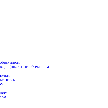
объективом
 вариофокальным объективом
амеры
ъективом
ом
ивом
ивом