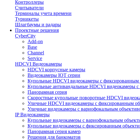
Контроллеры
Считыватели
Терминалы учета времени
Турникеты
Шлагбаумы и радары
Проектные решения
CyberCity
Add-on
Base
Channel
Service
HDCVI Видеокамеры
HDCVI корпусные камеры
Видеокамеры IOT серии
Купольные HDCVI видеокамеры с фиксированным 
Купольные антивандальные HDCVI видеокамеры с
Панорамная серия
Скоростные купольные поворотные HDCVI видеок
Уличные HDCVI видеокамеры с фиксированным об
Уличные видеокамеры с вариофокальным объектив
IP Видеокамеры
Купольные видеокамеры с вариофокальным объект
Купольные видеокамеры с фиксированным объект
Панорамная серия камер
Решения для банкоматов