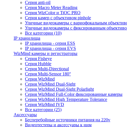
Серия anti-oil
Серия Macro Meter Reading
Серия WizColor и TiOC PRO
Серия камер с объективом pinhole
Уличные видеокамеры с вариофокальным объектив
Уличные видеокамеры с фиксированным объектив
Все категории (10)
IP хранилища
IP хранилища - серия ESS
IP хранилища - серия EVS
WizMind камеры и регистраторы
Серия Fisheye
Серия Hubble
Серия Multi-Directional
Серия Multi-Sensor 180°
Серия WizMind
Серия WizMind Dual-Sight
Серия WizMind Dual-Sight Polarlight
Серия WizMind Full-Color фиксированные камеры
Серия WizMind High Temperature Tolerance
Серия WizMind IVD
Все категории (25)
Аксессуары
Бесперебойные источники питания на 220v
Видеотестеры и аксессуары к ним