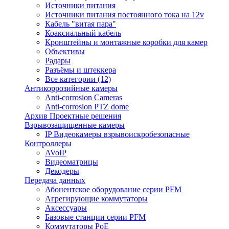
Источники питания
Источники питания постоянного тока на 12v
Кабель "витая пара"
Коаксиальный кабель
Кронштейны и монтажные коробки для камер
Объективы
Радары
Разъёмы и штеккера
Все категории (12)
Антикоррозийные камеры
Anti-corrosion Cameras
Anti-corrosion PTZ dome
Архив Проектные решения
Взрывозащищенные камеры
IP Видеокамеры взрывоискробезопасные
Контроллеры
AVoIP
Видеоматрицы
Декодеры
Передача данных
Абонентское оборудование серии PFM
Агрегирующие коммутаторы
Аксессуары
Базовые станции серии PFM
Коммутаторы PoE