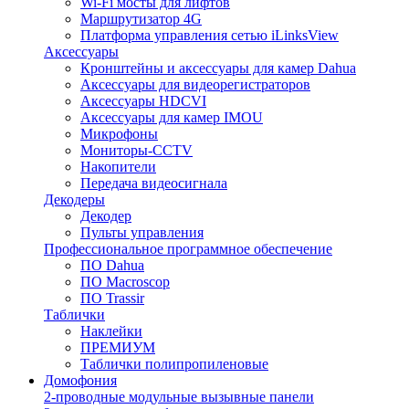
Wi-Fi мосты для лифтов
Маршрутизатор 4G
Платформа управления сетью iLinksView
Аксессуары
Кронштейны и аксессуары для камер Dahua
Аксессуары для видеорегистраторов
Аксессуары HDCVI
Аксессуары для камер IMOU
Микрофоны
Мониторы-CCTV
Накопители
Передача видеосигнала
Декодеры
Декодер
Пульты управления
Профессиональное программное обеспечение
ПО Dahua
ПО Macroscop
ПО Trassir
Таблички
Наклейки
ПРЕМИУМ
Таблички полипропиленовые
Домофония
2-проводные модульные вызывные панели