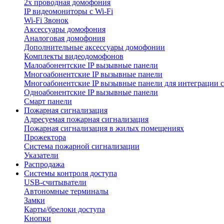
2х проводная домофония
IP видеомониторы с Wi-Fi
Wi-Fi Звонок
Аксессуары домофония
Аналоговая домофония
Дополнительные аксессуары домофонии
Комплекты видеодомофонов
Малоабонентские IP вызывные панели
Многоабонентские IP вызывные панели
Многоабонентские IP вызывные панели для интеграции 
Одноабонентские IP вызывные панели
Смарт панели
Пожарная сигнализация
Адресуемая пожарная сигнализация
Пожарная сигнализация в жилых помещениях
Прожектора
Система пожарной сигнализации
Указатели
Распродажа
Системы контроля доступа
USB-считыватели
Автономные терминалы
Замки
Карты/брелоки доступа
Кнопки