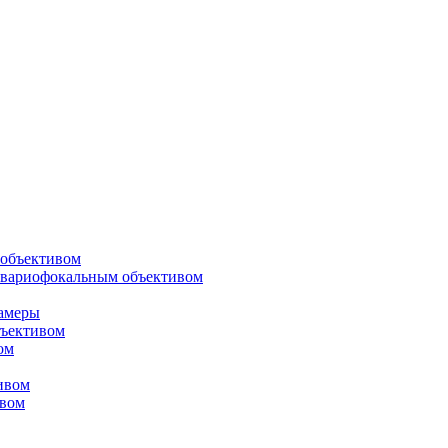
объективом
 вариофокальным объективом
амеры
ъективом
ом
ивом
ивом