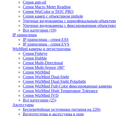
Серия anti-oil
Серия Macro Meter Reading
Серия WizColor и TiOC PRO
Серия камер с объективом pinhole
Уличные видеокамеры с вариофокальным объектив
Уличные видеокамеры с фиксированным объектив
Все категории (10)
IP хранилища
IP хранилища - серия ESS
IP хранилища - серия EVS
WizMind камеры и регистраторы
Серия Fisheye
Серия Hubble
Серия Multi-Directional
Серия Multi-Sensor 180°
Серия WizMind
Серия WizMind Dual-Sight
Серия WizMind Dual-Sight Polarlight
Серия WizMind Full-Color фиксированные камеры
Серия WizMind High Temperature Tolerance
Серия WizMind IVD
Все категории (25)
Аксессуары
Бесперебойные источники питания на 220v
Видеотестеры и аксессуары к ним