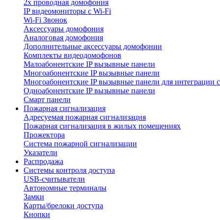
2х проводная домофония
IP видеомониторы с Wi-Fi
Wi-Fi Звонок
Аксессуары домофония
Аналоговая домофония
Дополнительные аксессуары домофонии
Комплекты видеодомофонов
Малоабонентские IP вызывные панели
Многоабонентские IP вызывные панели
Многоабонентские IP вызывные панели для интеграции 
Одноабонентские IP вызывные панели
Смарт панели
Пожарная сигнализация
Адресуемая пожарная сигнализация
Пожарная сигнализация в жилых помещениях
Прожектора
Система пожарной сигнализации
Указатели
Распродажа
Системы контроля доступа
USB-считыватели
Автономные терминалы
Замки
Карты/брелоки доступа
Кнопки