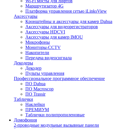
Wi-Fi мосты для лифтов
Маршрутизатор 4G
Платформа управления сетью iLinksView
Аксессуары
Кронштейны и аксессуары для камер Dahua
Аксессуары для видеорегистраторов
Аксессуары HDCVI
Аксессуары для камер IMOU
Микрофоны
Мониторы-CCTV
Накопители
Передача видеосигнала
Декодеры
Декодер
Пульты управления
Профессиональное программное обеспечение
ПО Dahua
ПО Macroscop
ПО Trassir
Таблички
Наклейки
ПРЕМИУМ
Таблички полипропиленовые
Домофония
2-проводные модульные вызывные панели