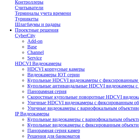
Контроллеры
Считыватели
Терминалы учета времени
Турникеты
Шлагбаумы и радары
Проектные решения
CyberCity
Add-on
Base
Channel
Service
HDCVI Видеокамеры
HDCVI корпусные камеры
Видеокамеры IOT серии
Купольные HDCVI видеокамеры с фиксированным 
Купольные антивандальные HDCVI видеокамеры с
Панорамная серия
Скоростные купольные поворотные HDCVI видеок
Уличные HDCVI видеокамеры с фиксированным об
Уличные видеокамеры с вариофокальным объектив
IP Видеокамеры
Купольные видеокамеры с вариофокальным объект
Купольные видеокамеры с фиксированным объект
Панорамная серия камер
Решения для банкоматов