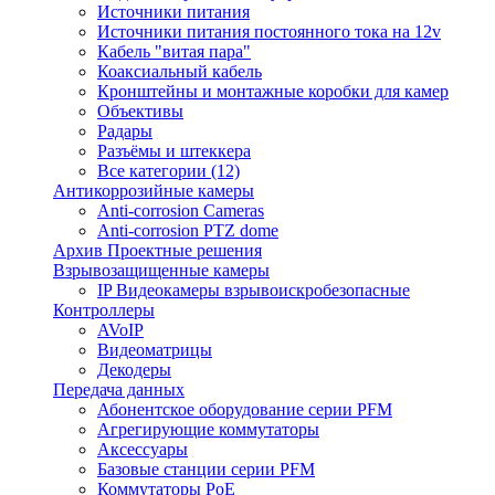
Источники питания
Источники питания постоянного тока на 12v
Кабель "витая пара"
Коаксиальный кабель
Кронштейны и монтажные коробки для камер
Объективы
Радары
Разъёмы и штеккера
Все категории (12)
Антикоррозийные камеры
Anti-corrosion Cameras
Anti-corrosion PTZ dome
Архив Проектные решения
Взрывозащищенные камеры
IP Видеокамеры взрывоискробезопасные
Контроллеры
AVoIP
Видеоматрицы
Декодеры
Передача данных
Абонентское оборудование серии PFM
Агрегирующие коммутаторы
Аксессуары
Базовые станции серии PFM
Коммутаторы PoE