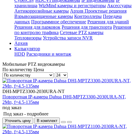
CyberCity
HDCVI Видеокамеры
IP Видеокамеры
IP
хранилища
WizMind камеры и регистраторы
Аксессуары
Антикоррозийные камеры
Архив Проектные решения
Взрывозащищенные камеры
Контроллеры
Передача
данных
Программное обеспечение
Решения для зданий
Решения для парковок
Решения для транспорта
Решения
по контролю трафика
Сетевые PTZ камеры
Тепловизоры
Устройства записи NVR
Архив
Калькулятор
HDD
Расходники и монтаж
Мобильные PTZ видеокамеры
По количеству
Цена
DHI-MPTZ3300-2030URA-NT
Поворотная IP-камера Dahua DHI-MPTZ3300-2030URA-NT,
2Mп, f=4.5-135мм
под заказ
Под заказ -
подробнее
Уточнить цену
В комплект