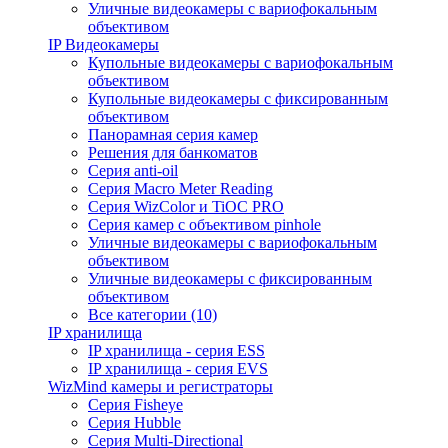
Уличные видеокамеры с вариофокальным
объективом
IP Видеокамеры
Купольные видеокамеры с вариофокальным
объективом
Купольные видеокамеры с фиксированным
объективом
Панорамная серия камер
Решения для банкоматов
Серия anti-oil
Серия Macro Meter Reading
Серия WizColor и TiOC PRO
Серия камер с объективом pinhole
Уличные видеокамеры с вариофокальным
объективом
Уличные видеокамеры с фиксированным
объективом
Все категории (10)
IP хранилища
IP хранилища - серия ESS
IP хранилища - серия EVS
WizMind камеры и регистраторы
Серия Fisheye
Серия Hubble
Серия Multi-Directional