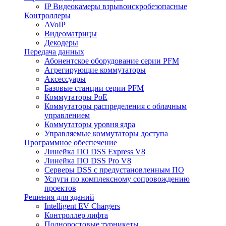
IP Видеокамеры взрывоискробезопасные
Контроллеры
AVoIP
Видеоматрицы
Декодеры
Передача данных
Абонентское оборудование серии PFM
Агрегирующие коммутаторы
Аксессуары
Базовые станции серии PFM
Коммутаторы PoE
Коммутаторы распределения с облачным
управлением
Коммутаторы уровня ядра
Управляемые коммутаторы доступа
Программное обеспечение
Линейка ПО DSS Express V8
Линейка ПО DSS Pro V8
Серверы DSS с предустановленным ПО
Услуги по комплексному сопровождению
проектов
Решения для зданий
Intelligent EV Chargers
Контроллер лифта
Полноростовые турникеты