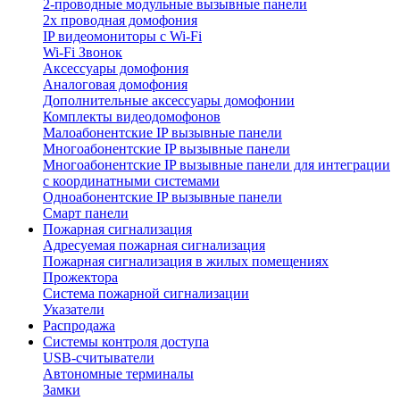
2-проводные модульные вызывные панели
2х проводная домофония
IP видеомониторы с Wi-Fi
Wi-Fi Звонок
Аксессуары домофония
Аналоговая домофония
Дополнительные аксессуары домофонии
Комплекты видеодомофонов
Малоабонентские IP вызывные панели
Многоабонентские IP вызывные панели
Многоабонентские IP вызывные панели для интеграции
с координатными системами
Одноабонентские IP вызывные панели
Смарт панели
Пожарная сигнализация
Адресуемая пожарная сигнализация
Пожарная сигнализация в жилых помещениях
Прожектора
Система пожарной сигнализации
Указатели
Распродажа
Системы контроля доступа
USB-считыватели
Автономные терминалы
Замки