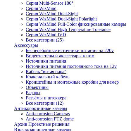
Серия Multi-Sensor 180°
Серия WizMind
Серия WizMind Dual-Sight
Серия WizMind Dual-Sight Polarlight
Серия WizMind Full-Color фиксированные камеры
Серия WizMind High Temperature Tolerance
Серия WizMind IVD
Все категории (25)
Аксессуары
Бесперебойные источники питания на 220v
Видеотестеры и аксессуары к ним
Источники питания
Источники питания постоянного тока на 12v
Кабель "витая пара"
Коаксиальный кабель
Кронштейны и монтажные коробки для камер
Объективы
Радары
Разъёмы и штеккера
Все категории (12)
Антикоррозийные камеры
Anti-corrosion Cameras
Anti-corrosion PTZ dome
Архив Проектные решения
Взрывозащищенные камеры