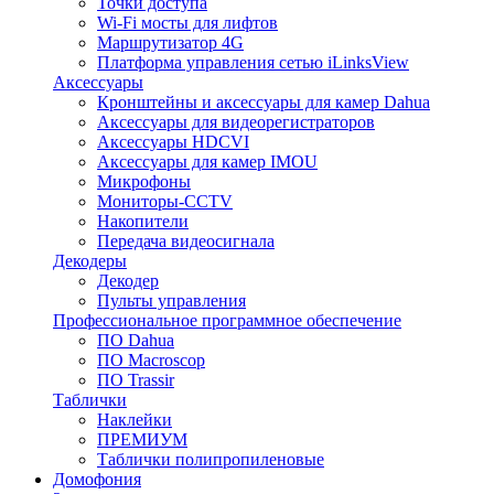
Точки доступа
Wi-Fi мосты для лифтов
Маршрутизатор 4G
Платформа управления сетью iLinksView
Аксессуары
Кронштейны и аксессуары для камер Dahua
Аксессуары для видеорегистраторов
Аксессуары HDCVI
Аксессуары для камер IMOU
Микрофоны
Мониторы-CCTV
Накопители
Передача видеосигнала
Декодеры
Декодер
Пульты управления
Профессиональное программное обеспечение
ПО Dahua
ПО Macroscop
ПО Trassir
Таблички
Наклейки
ПРЕМИУМ
Таблички полипропиленовые
Домофония