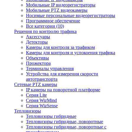
Мобильные IP видеорегистраторы
Мобильные PTZ видеокамеры
Носимые персональные видеорегистраторы
Программное обеспечение
Все категории (10)
Решения по контролю трафика
Аксессуары
Детекторы
Камеры для контроля за трафиком
Камеры для контроля и успокоения трафика
Объективы
Прожектора
Терминалы управления
Устройства для измерения скорости
автотранспорта
Сетевые PTZ камеры
IP камеры на поворотной платформе
Серия Lite
Серия WizMind
Серия WizSense
Тепловизоры
Тепловизоры гибридные
Тепловизоры гибридные, поворотные
Тепловизоры гибридные, поворотные с