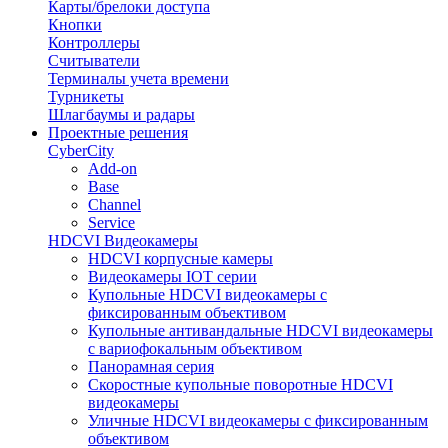
Карты/брелоки доступа
Кнопки
Контроллеры
Считыватели
Терминалы учета времени
Турникеты
Шлагбаумы и радары
Проектные решения
CyberCity
Add-on
Base
Channel
Service
HDCVI Видеокамеры
HDCVI корпусные камеры
Видеокамеры IOT серии
Купольные HDCVI видеокамеры с
фиксированным объективом
Купольные антивандальные HDCVI видеокамеры
с вариофокальным объективом
Панорамная серия
Скоростные купольные поворотные HDCVI
видеокамеры
Уличные HDCVI видеокамеры с фиксированным
объективом