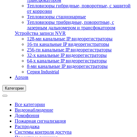
трансфокатором
Тепловизоры гибридные, поворотные, с защитой
от коррозии
Тепловизоры стационарные
Тепловизоры трибридные, поворотные, с
лазерным дальномером и трансфокатором
Устройства записи NVR
128-ми канальные IP видеорегистраторы
16-ти канальные IP видеорегистраторы
256-ти канальные IP видеорегистраторы
32-х канальные IP видеорегистраторы
64-х канальные IP видеорегистраторы
8-ми канальные IP видеорегистраторы
Серия Industrial
Архив
Категории
Все категории
Видеонаблюдение
Домофония
Пожарная сигнализация
Распродажа
Системы контроля доступа