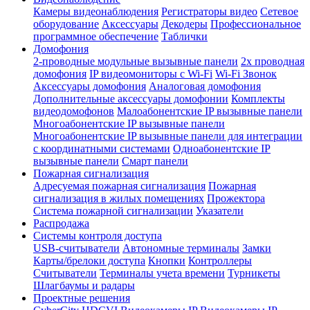
Камеры видеонаблюдения
Регистраторы видео
Сетевое
оборудование
Аксессуары
Декодеры
Профессиональное
программное обеспечение
Таблички
Домофония
2-проводные модульные вызывные панели
2х проводная
домофония
IP видеомониторы с Wi-Fi
Wi-Fi Звонок
Аксессуары домофония
Аналоговая домофония
Дополнительные аксессуары домофонии
Комплекты
видеодомофонов
Малоабонентские IP вызывные панели
Многоабонентские IP вызывные панели
Многоабонентские IP вызывные панели для интеграции
с координатными системами
Одноабонентские IP
вызывные панели
Смарт панели
Пожарная сигнализация
Адресуемая пожарная сигнализация
Пожарная
сигнализация в жилых помещениях
Прожектора
Система пожарной сигнализации
Указатели
Распродажа
Системы контроля доступа
USB-считыватели
Автономные терминалы
Замки
Карты/брелоки доступа
Кнопки
Контроллеры
Считыватели
Терминалы учета времени
Турникеты
Шлагбаумы и радары
Проектные решения