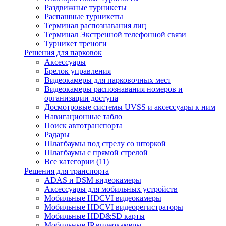
Раздвижные турникеты
Распашные турникеты
Терминал распознавания лиц
Терминал Экстренной телефонной связи
Турникет треноги
Решения для парковок
Аксессуары
Брелок управления
Видеокамеры для парковочных мест
Видеокамеры распознавания номеров и
организации доступа
Досмотровые системы UVSS и аксессуары к ним
Навигационные табло
Поиск автотранспорта
Радары
Шлагбаумы под стрелу со шторкой
Шлагбаумы с прямой стрелой
Все категории (11)
Решения для транспорта
ADAS и DSM видеокамеры
Аксессуары для мобильных устройств
Мобильные HDCVI видеокамеры
Мобильные HDCVI видеорегистраторы
Мобильные HDD&SD карты
Мобильные IP видеокамеры