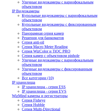
Уличные видеокамеры с вариофокальным
объективом
IP Видеокамеры
Купольные видеокамеры с вариофокальным
объективом
Купольные видеокамеры с фиксированным
объективом
Панорамная серия камер
Решения для банкоматов
Серия anti-oil
Серия Macro Meter Reading
Серия WizColor и TiOC PRO
Серия камер с объективом pinhole
Уличные видеокамеры с вариофокальным
объективом
Уличные видеокамеры с фиксированным
объективом
Все категории (10)
IP хранилища
IP хранилища - серия ESS
IP хранилища - серия EVS
WizMind камеры и регистраторы
Серия Fisheye
Серия Hubble
Серия Multi-Directional