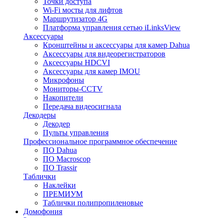
Точки доступа
Wi-Fi мосты для лифтов
Маршрутизатор 4G
Платформа управления сетью iLinksView
Аксессуары
Кронштейны и аксессуары для камер Dahua
Аксессуары для видеорегистраторов
Аксессуары HDCVI
Аксессуары для камер IMOU
Микрофоны
Мониторы-CCTV
Накопители
Передача видеосигнала
Декодеры
Декодер
Пульты управления
Профессиональное программное обеспечение
ПО Dahua
ПО Macroscop
ПО Trassir
Таблички
Наклейки
ПРЕМИУМ
Таблички полипропиленовые
Домофония