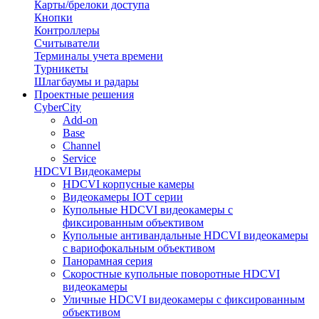
Карты/брелоки доступа
Кнопки
Контроллеры
Считыватели
Терминалы учета времени
Турникеты
Шлагбаумы и радары
Проектные решения
CyberCity
Add-on
Base
Channel
Service
HDCVI Видеокамеры
HDCVI корпусные камеры
Видеокамеры IOT серии
Купольные HDCVI видеокамеры с
фиксированным объективом
Купольные антивандальные HDCVI видеокамеры
с вариофокальным объективом
Панорамная серия
Скоростные купольные поворотные HDCVI
видеокамеры
Уличные HDCVI видеокамеры с фиксированным
объективом