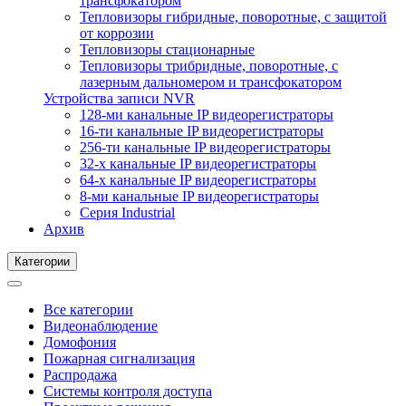
трансфокатором
Тепловизоры гибридные, поворотные, с защитой
от коррозии
Тепловизоры стационарные
Тепловизоры трибридные, поворотные, с
лазерным дальномером и трансфокатором
Устройства записи NVR
128-ми канальные IP видеорегистраторы
16-ти канальные IP видеорегистраторы
256-ти канальные IP видеорегистраторы
32-х канальные IP видеорегистраторы
64-х канальные IP видеорегистраторы
8-ми канальные IP видеорегистраторы
Серия Industrial
Архив
Категории
Все категории
Видеонаблюдение
Домофония
Пожарная сигнализация
Распродажа
Системы контроля доступа