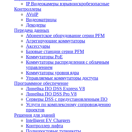
IP Видеокамеры взрывоискробезопасные
Контроллеры
AVoIP
Видеоматрицы
Декодеры
Передача данных
Абонентское оборудование серии PFM
Агрегирующие коммутаторы
Аксессуары
Базовые станции серии PFM
Коммутаторы PoE
Коммутаторы распределения с облачным
управлением
Коммутаторы уровня ядра
Управляемые коммутаторы доступа
Программное обеспечение
Линейка ПО DSS Express V8
Линейка ПО DSS Pro V8
Серверы DSS с предустановленным ПО
Услуги по комплексному сопровождению
проектов
Решения для зданий
Intelligent EV Chargers
Контроллер лифта
Полноростовые турникеты