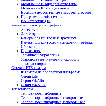
Мобильные IP видеорегистраторы
Мобильные PTZ видеокамеры
Носимые персональные видеорегистраторы
Программное обеспечение
Все категории (10)
Решения по контролю трафика
Аксессуары
Детекторы
Камеры для контроля за трафиком
Камеры для контроля и успокоения трафика
Объективы
Прожектора
Терминалы управления
Устройства для измерения скорости
автотранспорта
Сетевые PTZ камеры
IP камеры на поворотной платформе
Серия Lite
Серия WizMind
Серия WizSense
Тепловизоры
Тепловизоры гибридные
Тепловизоры гибридные, поворотные
Тепловизоры гибридные, поворотные с