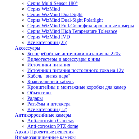
Серия Multi-Sensor 180°
Серия WizMind
Серия WizMind Dual-Sight
Серия WizMind Dual-Sight Polarlight
Серия WizMind Full-Color фиксированные камеры
Серия WizMind High Temperature Tolerance
Серия WizMind IVD
Все категории (25)
Аксессуары
Бесперебойные источники питания на 220v
Видеотестеры и аксессуары к ним
Источники питания
Источники питания постоянного тока на 12v
Кабель "витая пара"
Коаксиальный кабель
Кронштейны и монтажные коробки для камер
Объективы
Радары
Разъёмы и штеккера
Все категории (12)
Антикоррозийные камеры
Anti-corrosion Cameras
Anti-corrosion PTZ dome
Архив Проектные решения
Взрывозащищенные камеры