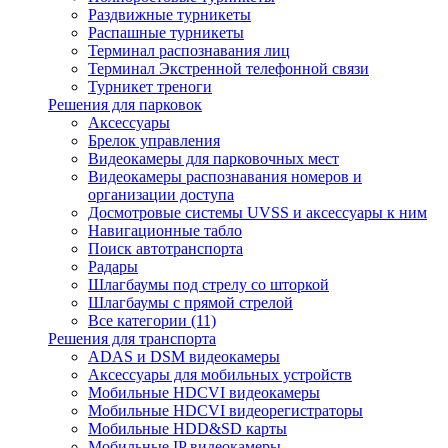
Раздвижные турникеты
Распашные турникеты
Терминал распознавания лиц
Терминал Экстренной телефонной связи
Турникет треноги
Решения для парковок
Аксессуары
Брелок управления
Видеокамеры для парковочных мест
Видеокамеры распознавания номеров и
организации доступа
Досмотровые системы UVSS и аксессуары к ним
Навигационные табло
Поиск автотранспорта
Радары
Шлагбаумы под стрелу со шторкой
Шлагбаумы с прямой стрелой
Все категории (11)
Решения для транспорта
ADAS и DSM видеокамеры
Аксессуары для мобильных устройств
Мобильные HDCVI видеокамеры
Мобильные HDCVI видеорегистраторы
Мобильные HDD&SD карты
Мобильные IP видеокамеры