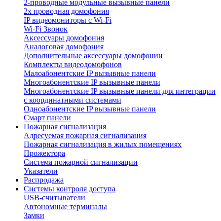
2-проводные модульные вызывные панели
2х проводная домофония
IP видеомониторы с Wi-Fi
Wi-Fi Звонок
Аксессуары домофония
Аналоговая домофония
Дополнительные аксессуары домофонии
Комплекты видеодомофонов
Малоабонентские IP вызывные панели
Многоабонентские IP вызывные панели
Многоабонентские IP вызывные панели для интеграции
с координатными системами
Одноабонентские IP вызывные панели
Смарт панели
Пожарная сигнализация
Адресуемая пожарная сигнализация
Пожарная сигнализация в жилых помещениях
Прожектора
Система пожарной сигнализации
Указатели
Распродажа
Системы контроля доступа
USB-считыватели
Автономные терминалы
Замки