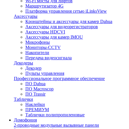
Wi-Fi мосты для лифтов
Маршрутизатор 4G
Платформа управления сетью iLinksView
Аксессуары
Кронштейны и аксессуары для камер Dahua
Аксессуары для видеорегистраторов
Аксессуары HDCVI
Аксессуары для камер IMOU
Микрофоны
Мониторы-CCTV
Накопители
Передача видеосигнала
Декодеры
Декодер
Пульты управления
Профессиональное программное обеспечение
ПО Dahua
ПО Macroscop
ПО Trassir
Таблички
Наклейки
ПРЕМИУМ
Таблички полипропиленовые
Домофония
2-проводные модульные вызывные панели