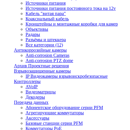
Источники питания
Источники питания постоянного тока на 12v
Кабель "витая пара"
Коаксиальный кабель
Кронштейны и монтажные коробки для камер
Объективы
Радары
Разъёмы и штеккера
Все категории (12)
Антикоррозийные камеры
Anti-corrosion Cameras
Anti-corrosion PTZ dome
Архив Проектные решения
Взрывозащищенные камеры
IP Видеокамеры взрывоискробезопасные
Контроллеры
AVoIP
Видеоматрицы
Декодеры
Передача данных
Абонентское оборудование серии PFM
Агрегирующие коммутаторы
Аксессуары
Базовые станции серии PFM
Коммутаторы PoE