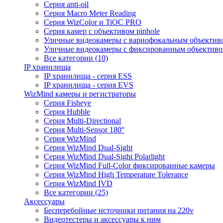
Серия anti-oil
Серия Macro Meter Reading
Серия WizColor и TiOC PRO
Серия камер с объективом pinhole
Уличные видеокамеры с вариофокальным объектив
Уличные видеокамеры с фиксированным объектив
Все категории (10)
IP хранилища
IP хранилища - серия ESS
IP хранилища - серия EVS
WizMind камеры и регистраторы
Серия Fisheye
Серия Hubble
Серия Multi-Directional
Серия Multi-Sensor 180°
Серия WizMind
Серия WizMind Dual-Sight
Серия WizMind Dual-Sight Polarlight
Серия WizMind Full-Color фиксированные камеры
Серия WizMind High Temperature Tolerance
Серия WizMind IVD
Все категории (25)
Аксессуары
Бесперебойные источники питания на 220v
Видеотестеры и аксессуары к ним