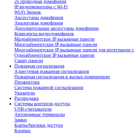
2х проводная домофония
IP видеомониторы с Wi-Fi
Wi-Fi Звонок
Аксессуары домофония
Аналоговая домофония
Дополнительные аксессуары домофонии
Комплекты видеодомофонов
Малоабонентские IP вызывные панели
Многоабонентские IP вызывные панели
Многоабонентские IP вызывные панели для интеграции 
Одноабонентские IP вызывные панели
Смарт панели
Пожарная сигнализация
Адресуемая пожарная сигнализация
Пожарная сигнализация в жилых помещениях
Прожектора
Система пожарной сигнализации
Указатели
Распродажа
Системы контроля доступа
USB-считыватели
Автономные терминалы
Замки
Карты/брелоки доступа
Кнопки