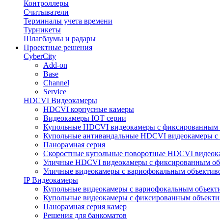
Контроллеры
Считыватели
Терминалы учета времени
Турникеты
Шлагбаумы и радары
Проектные решения
CyberCity
Add-on
Base
Channel
Service
HDCVI Видеокамеры
HDCVI корпусные камеры
Видеокамеры IOT серии
Купольные HDCVI видеокамеры с фиксированным 
Купольные антивандальные HDCVI видеокамеры с
Панорамная серия
Скоростные купольные поворотные HDCVI видеок
Уличные HDCVI видеокамеры с фиксированным об
Уличные видеокамеры с вариофокальным объектив
IP Видеокамеры
Купольные видеокамеры с вариофокальным объект
Купольные видеокамеры с фиксированным объект
Панорамная серия камер
Решения для банкоматов