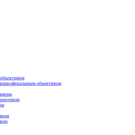
объективом
 вариофокальным объективом
амеры
ъективом
ом
ивом
ивом