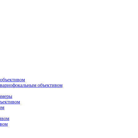
объективом
 вариофокальным объективом
амеры
ъективом
ом
ивом
ивом