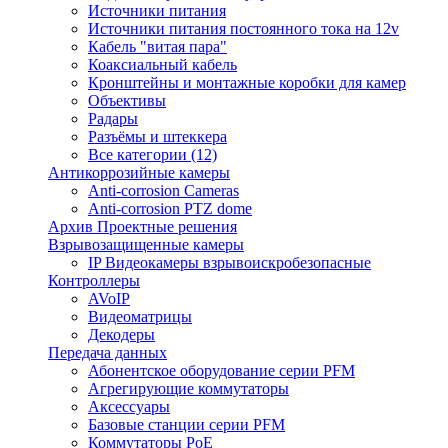
Источники питания
Источники питания постоянного тока на 12v
Кабель "витая пара"
Коаксиальный кабель
Кронштейны и монтажные коробки для камер
Объективы
Радары
Разъёмы и штеккера
Все категории (12)
Антикоррозийные камеры
Anti-corrosion Cameras
Anti-corrosion PTZ dome
Архив Проектные решения
Взрывозащищенные камеры
IP Видеокамеры взрывоискробезопасные
Контроллеры
AVoIP
Видеоматрицы
Декодеры
Передача данных
Абонентское оборудование серии PFM
Агрегирующие коммутаторы
Аксессуары
Базовые станции серии PFM
Коммутаторы PoE