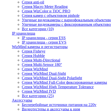
Серия anti-oil
Серия Macro Meter Reading
Серия WizColor и TiOC PRO
Серия камер с объективом pinhole
Уличные видеокамеры с вариофокальным объектив
Уличные видеокамеры с фиксированным объектив
Все категории (10)
IP хранилища
IP хранилища - серия ESS
IP хранилища - серия EVS
WizMind камеры и регистраторы
Серия Fisheye
Серия Hubble
Серия Multi-Directional
Серия Multi-Sensor 180°
Серия WizMind
Серия WizMind Dual-Sight
Серия WizMind Dual-Sight Polarlight
Серия WizMind Full-Color фиксированные камеры
Серия WizMind High Temperature Tolerance
Серия WizMind IVD
Все категории (25)
Аксессуары
Бесперебойные источники питания на 220v
Видеотестеры и аксессуары к ним