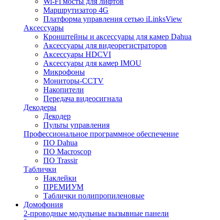
Wi-Fi мосты для лифтов
Маршрутизатор 4G
Платформа управления сетью iLinksView
Аксессуары
Кронштейны и аксессуары для камер Dahua
Аксессуары для видеорегистраторов
Аксессуары HDCVI
Аксессуары для камер IMOU
Микрофоны
Мониторы-CCTV
Накопители
Передача видеосигнала
Декодеры
Декодер
Пульты управления
Профессиональное программное обеспечение
ПО Dahua
ПО Macroscop
ПО Trassir
Таблички
Наклейки
ПРЕМИУМ
Таблички полипропиленовые
Домофония
2-проводные модульные вызывные панели