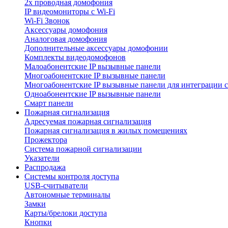
2х проводная домофония
IP видеомониторы с Wi-Fi
Wi-Fi Звонок
Аксессуары домофония
Аналоговая домофония
Дополнительные аксессуары домофонии
Комплекты видеодомофонов
Малоабонентские IP вызывные панели
Многоабонентские IP вызывные панели
Многоабонентские IP вызывные панели для интеграции 
Одноабонентские IP вызывные панели
Смарт панели
Пожарная сигнализация
Адресуемая пожарная сигнализация
Пожарная сигнализация в жилых помещениях
Прожектора
Система пожарной сигнализации
Указатели
Распродажа
Системы контроля доступа
USB-считыватели
Автономные терминалы
Замки
Карты/брелоки доступа
Кнопки