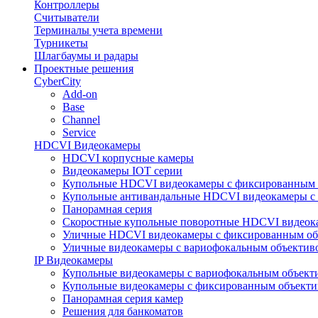
Контроллеры
Считыватели
Терминалы учета времени
Турникеты
Шлагбаумы и радары
Проектные решения
CyberCity
Add-on
Base
Channel
Service
HDCVI Видеокамеры
HDCVI корпусные камеры
Видеокамеры IOT серии
Купольные HDCVI видеокамеры с фиксированным 
Купольные антивандальные HDCVI видеокамеры с
Панорамная серия
Скоростные купольные поворотные HDCVI видеок
Уличные HDCVI видеокамеры с фиксированным об
Уличные видеокамеры с вариофокальным объектив
IP Видеокамеры
Купольные видеокамеры с вариофокальным объект
Купольные видеокамеры с фиксированным объект
Панорамная серия камер
Решения для банкоматов