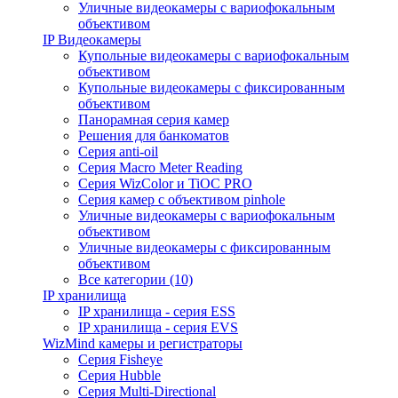
Уличные видеокамеры с вариофокальным
объективом
IP Видеокамеры
Купольные видеокамеры с вариофокальным
объективом
Купольные видеокамеры с фиксированным
объективом
Панорамная серия камер
Решения для банкоматов
Серия anti-oil
Серия Macro Meter Reading
Серия WizColor и TiOC PRO
Серия камер с объективом pinhole
Уличные видеокамеры с вариофокальным
объективом
Уличные видеокамеры с фиксированным
объективом
Все категории (10)
IP хранилища
IP хранилища - серия ESS
IP хранилища - серия EVS
WizMind камеры и регистраторы
Серия Fisheye
Серия Hubble
Серия Multi-Directional