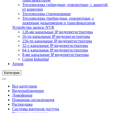
трансфокатором
Тепловизоры гибридные, поворотные, с защитой
от коррозии
Тепловизоры стационарные
Тепловизоры трибридные, поворотные, с
лазерным дальномером и трансфокатором
Устройства записи NVR
128-ми канальные IP видеорегистраторы
16-ти канальные IP видеорегистраторы
256-ти канальные IP видеорегистраторы
32-х канальные IP видеорегистраторы
64-х канальные IP видеорегистраторы
8-ми канальные IP видеорегистраторы
Серия Industrial
Архив
Категории
Все категории
Видеонаблюдение
Домофония
Пожарная сигнализация
Распродажа
Системы контроля доступа