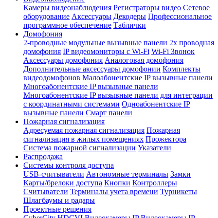
Камеры видеонаблюдения
Регистраторы видео
Сетевое
оборудование
Аксессуары
Декодеры
Профессиональное
программное обеспечение
Таблички
Домофония
2-проводные модульные вызывные панели
2х проводная
домофония
IP видеомониторы с Wi-Fi
Wi-Fi Звонок
Аксессуары домофония
Аналоговая домофония
Дополнительные аксессуары домофонии
Комплекты
видеодомофонов
Малоабонентские IP вызывные панели
Многоабонентские IP вызывные панели
Многоабонентские IP вызывные панели для интеграции
с координатными системами
Одноабонентские IP
вызывные панели
Смарт панели
Пожарная сигнализация
Адресуемая пожарная сигнализация
Пожарная
сигнализация в жилых помещениях
Прожектора
Система пожарной сигнализации
Указатели
Распродажа
Системы контроля доступа
USB-считыватели
Автономные терминалы
Замки
Карты/брелоки доступа
Кнопки
Контроллеры
Считыватели
Терминалы учета времени
Турникеты
Шлагбаумы и радары
Проектные решения
CyberCity
HDCVI Видеокамеры
IP Видеокамеры
IP