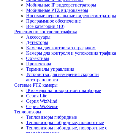
Мобильные IP видеорегистраторы
Мобильные PTZ видеокамеры
Носимые персональные видеорегистраторы
Программное обеспечение
Все категории (10)
Решения по контролю трафика
Аксессуары
Детекторы
Камеры для контроля за трафиком
Камеры для контроля и успокоения трафика
Объективы
Прожектора
Терминалы управления
Устройства для измерения скорости
автотранспорта
Сетевые PTZ камеры
IP камеры на поворотной платформе
Серия Lite
Серия WizMind
Серия WizSense
Тепловизоры
Тепловизоры гибридные
Тепловизоры гибридные, поворотные
Тепловизоры гибридные, поворотные с