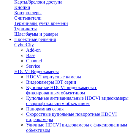
Карты/брелоки доступа
Кнопки
Контроллеры
Считыватели
Терминалы учета времени
Турникеты
Шлагбаумы и радары
Проектные решения
CyberCity
Add-on
Base
Channel
Service
HDCVI Видеокамеры
HDCVI корпусные камеры
Видеокамеры IOT серии
Купольные HDCVI видеокамеры с
фиксированным объективом
Купольные антивандальные HDCVI видеокамеры
с вариофокальным объективом
Панорамная серия
Скоростные купольные поворотные HDCVI
видеокамеры
Уличные HDCVI видеокамеры с фиксированным
объективом