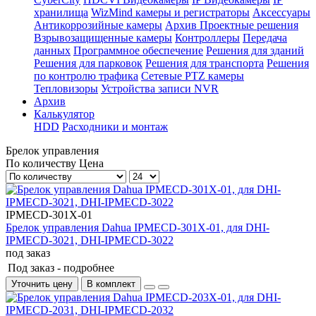
хранилища
WizMind камеры и регистраторы
Аксессуары
Антикоррозийные камеры
Архив Проектные решения
Взрывозащищенные камеры
Контроллеры
Передача
данных
Программное обеспечение
Решения для зданий
Решения для парковок
Решения для транспорта
Решения
по контролю трафика
Сетевые PTZ камеры
Тепловизоры
Устройства записи NVR
Архив
Калькулятор
HDD
Расходники и монтаж
Брелок управления
По количеству
Цена
IPMECD-301X-01
Брелок управления Dahua IPMECD-301X-01, для DHI-
IPMECD-3021, DHI-IPMECD-3022
под заказ
Под заказ -
подробнее
Уточнить цену
В комплект