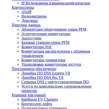
IP Видеокамеры взрывоискробезопасные
Контроллеры
AVoIP
Видеоматрицы
Декодеры
Передача данных
Абонентское оборудование серии PFM
Агрегирующие коммутаторы
Аксессуары
Базовые станции серии PFM
Коммутаторы PoE
Коммутаторы распределения с облачным
управлением
Коммутаторы уровня ядра
Управляемые коммутаторы доступа
Программное обеспечение
Линейка ПО DSS Express V8
Линейка ПО DSS Pro V8
Серверы DSS с предустановленным ПО
Услуги по комплексному сопровождению
проектов
Решения для зданий
Intelligent EV Chargers
Контроллер лифта
Полноростовые турникеты