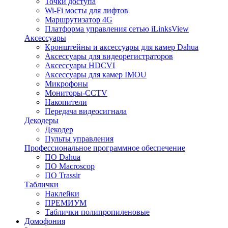
Точки доступа
Wi-Fi мосты для лифтов
Маршрутизатор 4G
Платформа управления сетью iLinksView
Аксессуары
Кронштейны и аксессуары для камер Dahua
Аксессуары для видеорегистраторов
Аксессуары HDCVI
Аксессуары для камер IMOU
Микрофоны
Мониторы-CCTV
Накопители
Передача видеосигнала
Декодеры
Декодер
Пульты управления
Профессиональное программное обеспечение
ПО Dahua
ПО Macroscop
ПО Trassir
Таблички
Наклейки
ПРЕМИУМ
Таблички полипропиленовые
Домофония