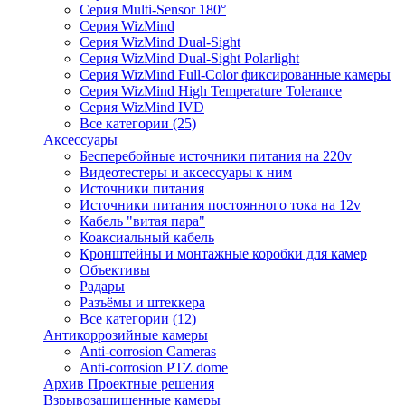
Серия Multi-Sensor 180°
Серия WizMind
Серия WizMind Dual-Sight
Серия WizMind Dual-Sight Polarlight
Серия WizMind Full-Color фиксированные камеры
Серия WizMind High Temperature Tolerance
Серия WizMind IVD
Все категории (25)
Аксессуары
Бесперебойные источники питания на 220v
Видеотестеры и аксессуары к ним
Источники питания
Источники питания постоянного тока на 12v
Кабель "витая пара"
Коаксиальный кабель
Кронштейны и монтажные коробки для камер
Объективы
Радары
Разъёмы и штеккера
Все категории (12)
Антикоррозийные камеры
Anti-corrosion Cameras
Anti-corrosion PTZ dome
Архив Проектные решения
Взрывозащищенные камеры