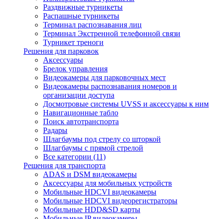
Раздвижные турникеты
Распашные турникеты
Терминал распознавания лиц
Терминал Экстренной телефонной связи
Турникет треноги
Решения для парковок
Аксессуары
Брелок управления
Видеокамеры для парковочных мест
Видеокамеры распознавания номеров и
организации доступа
Досмотровые системы UVSS и аксессуары к ним
Навигационные табло
Поиск автотранспорта
Радары
Шлагбаумы под стрелу со шторкой
Шлагбаумы с прямой стрелой
Все категории (11)
Решения для транспорта
ADAS и DSM видеокамеры
Аксессуары для мобильных устройств
Мобильные HDCVI видеокамеры
Мобильные HDCVI видеорегистраторы
Мобильные HDD&SD карты
Мобильные IP видеокамеры