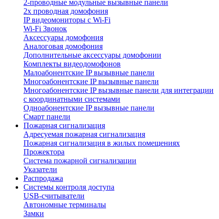
2-проводные модульные вызывные панели
2х проводная домофония
IP видеомониторы с Wi-Fi
Wi-Fi Звонок
Аксессуары домофония
Аналоговая домофония
Дополнительные аксессуары домофонии
Комплекты видеодомофонов
Малоабонентские IP вызывные панели
Многоабонентские IP вызывные панели
Многоабонентские IP вызывные панели для интеграции
с координатными системами
Одноабонентские IP вызывные панели
Смарт панели
Пожарная сигнализация
Адресуемая пожарная сигнализация
Пожарная сигнализация в жилых помещениях
Прожектора
Система пожарной сигнализации
Указатели
Распродажа
Системы контроля доступа
USB-считыватели
Автономные терминалы
Замки