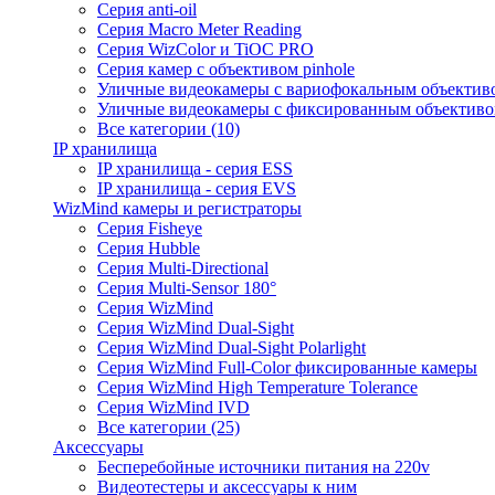
Серия anti-oil
Серия Macro Meter Reading
Серия WizColor и TiOC PRO
Серия камер с объективом pinhole
Уличные видеокамеры с вариофокальным объектив
Уличные видеокамеры с фиксированным объектив
Все категории (10)
IP хранилища
IP хранилища - серия ESS
IP хранилища - серия EVS
WizMind камеры и регистраторы
Серия Fisheye
Серия Hubble
Серия Multi-Directional
Серия Multi-Sensor 180°
Серия WizMind
Серия WizMind Dual-Sight
Серия WizMind Dual-Sight Polarlight
Серия WizMind Full-Color фиксированные камеры
Серия WizMind High Temperature Tolerance
Серия WizMind IVD
Все категории (25)
Аксессуары
Бесперебойные источники питания на 220v
Видеотестеры и аксессуары к ним