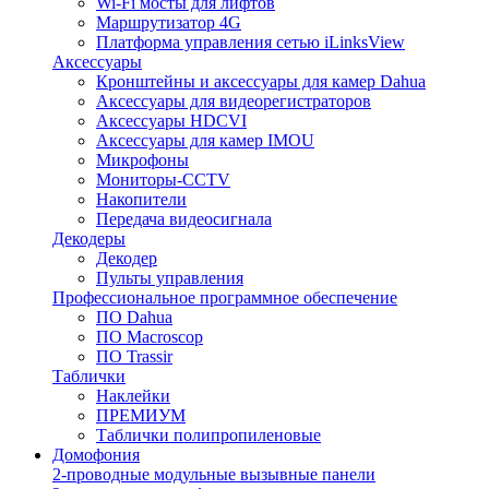
Wi-Fi мосты для лифтов
Маршрутизатор 4G
Платформа управления сетью iLinksView
Аксессуары
Кронштейны и аксессуары для камер Dahua
Аксессуары для видеорегистраторов
Аксессуары HDCVI
Аксессуары для камер IMOU
Микрофоны
Мониторы-CCTV
Накопители
Передача видеосигнала
Декодеры
Декодер
Пульты управления
Профессиональное программное обеспечение
ПО Dahua
ПО Macroscop
ПО Trassir
Таблички
Наклейки
ПРЕМИУМ
Таблички полипропиленовые
Домофония
2-проводные модульные вызывные панели