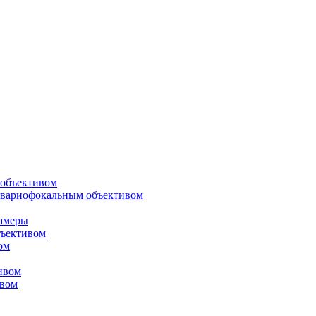
объективом
 вариофокальным объективом
амеры
ъективом
ом
ивом
ивом