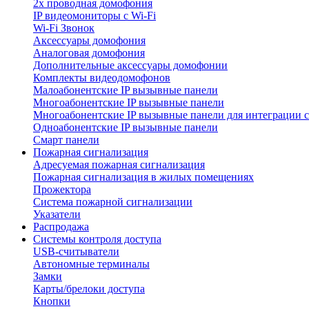
2х проводная домофония
IP видеомониторы с Wi-Fi
Wi-Fi Звонок
Аксессуары домофония
Аналоговая домофония
Дополнительные аксессуары домофонии
Комплекты видеодомофонов
Малоабонентские IP вызывные панели
Многоабонентские IP вызывные панели
Многоабонентские IP вызывные панели для интеграции 
Одноабонентские IP вызывные панели
Смарт панели
Пожарная сигнализация
Адресуемая пожарная сигнализация
Пожарная сигнализация в жилых помещениях
Прожектора
Система пожарной сигнализации
Указатели
Распродажа
Системы контроля доступа
USB-считыватели
Автономные терминалы
Замки
Карты/брелоки доступа
Кнопки