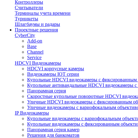
Контроллеры
Считыватели
Терминалы учета времени
Турникеты
Шлагбаумы и радары
Проектные решения
CyberCity
Add-on
Base
Channel
Service
HDCVI Видеокамеры
HDCVI корпусные камеры
Видеокамеры IOT серии
Купольные HDCVI видеокамеры с фиксированным 
Купольные антивандальные HDCVI видеокамеры с
Панорамная серия
Скоростные купольные поворотные HDCVI видеок
Уличные HDCVI видеокамеры с фиксированным об
Уличные видеокамеры с вариофокальным объектив
IP Видеокамеры
Купольные видеокамеры с вариофокальным объект
Купольные видеокамеры с фиксированным объект
Панорамная серия камер
Решения для банкоматов