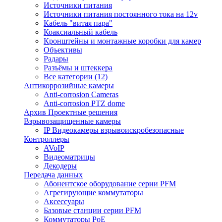
Источники питания
Источники питания постоянного тока на 12v
Кабель "витая пара"
Коаксиальный кабель
Кронштейны и монтажные коробки для камер
Объективы
Радары
Разъёмы и штеккера
Все категории (12)
Антикоррозийные камеры
Anti-corrosion Cameras
Anti-corrosion PTZ dome
Архив Проектные решения
Взрывозащищенные камеры
IP Видеокамеры взрывоискробезопасные
Контроллеры
AVoIP
Видеоматрицы
Декодеры
Передача данных
Абонентское оборудование серии PFM
Агрегирующие коммутаторы
Аксессуары
Базовые станции серии PFM
Коммутаторы PoE