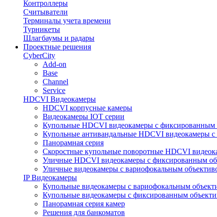
Контроллеры
Считыватели
Терминалы учета времени
Турникеты
Шлагбаумы и радары
Проектные решения
CyberCity
Add-on
Base
Channel
Service
HDCVI Видеокамеры
HDCVI корпусные камеры
Видеокамеры IOT серии
Купольные HDCVI видеокамеры с фиксированным 
Купольные антивандальные HDCVI видеокамеры с
Панорамная серия
Скоростные купольные поворотные HDCVI видеок
Уличные HDCVI видеокамеры с фиксированным об
Уличные видеокамеры с вариофокальным объектив
IP Видеокамеры
Купольные видеокамеры с вариофокальным объект
Купольные видеокамеры с фиксированным объект
Панорамная серия камер
Решения для банкоматов