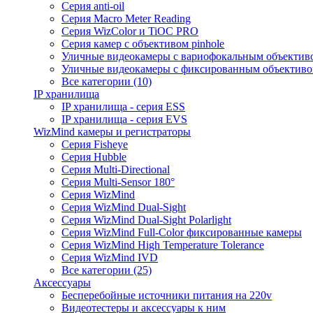
Серия anti-oil
Серия Macro Meter Reading
Серия WizColor и TiOC PRO
Серия камер с объективом pinhole
Уличные видеокамеры с вариофокальным объектив
Уличные видеокамеры с фиксированным объектив
Все категории (10)
IP хранилища
IP хранилища - серия ESS
IP хранилища - серия EVS
WizMind камеры и регистраторы
Серия Fisheye
Серия Hubble
Серия Multi-Directional
Серия Multi-Sensor 180°
Серия WizMind
Серия WizMind Dual-Sight
Серия WizMind Dual-Sight Polarlight
Серия WizMind Full-Color фиксированные камеры
Серия WizMind High Temperature Tolerance
Серия WizMind IVD
Все категории (25)
Аксессуары
Бесперебойные источники питания на 220v
Видеотестеры и аксессуары к ним