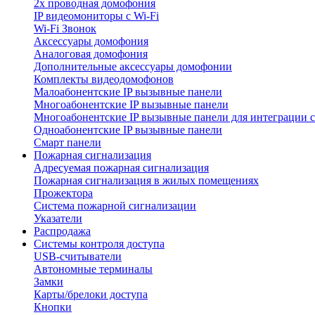
2х проводная домофония
IP видеомониторы с Wi-Fi
Wi-Fi Звонок
Аксессуары домофония
Аналоговая домофония
Дополнительные аксессуары домофонии
Комплекты видеодомофонов
Малоабонентские IP вызывные панели
Многоабонентские IP вызывные панели
Многоабонентские IP вызывные панели для интеграции 
Одноабонентские IP вызывные панели
Смарт панели
Пожарная сигнализация
Адресуемая пожарная сигнализация
Пожарная сигнализация в жилых помещениях
Прожектора
Система пожарной сигнализации
Указатели
Распродажа
Системы контроля доступа
USB-считыватели
Автономные терминалы
Замки
Карты/брелоки доступа
Кнопки