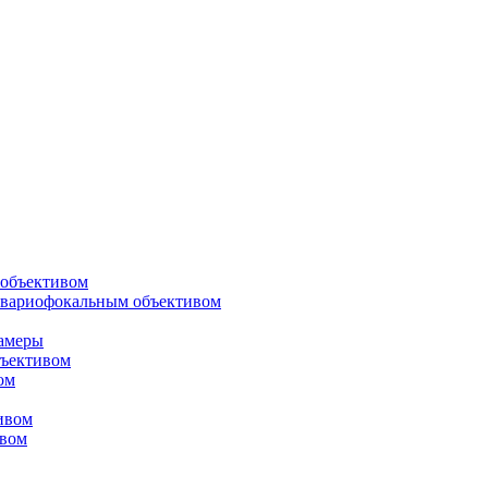
объективом
 вариофокальным объективом
амеры
ъективом
ом
ивом
ивом