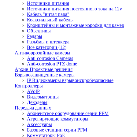
Источники питания
Источники питания постоянного тока на 12v
Кабель "витая пара"
Коаксиальный кабель
Кронштейны и монтажные коробки для камер
Объективы
Радары
Разъёмы и штеккера
Все категории (12)
Антикоррозийные камеры
Anti-corrosion Cameras
Anti-corrosion PTZ dome
Архив Проектные решения
Взрывозащищенные камеры
IP Видеокамеры взрывоискробезопасные
Контроллеры
AVoIP
Видеоматрицы
Декодеры
Передача данных
Абонентское оборудование серии PFM
Агрегирующие коммутаторы
Аксессуары
Базовые станции серии PFM
Коммутаторы PoE