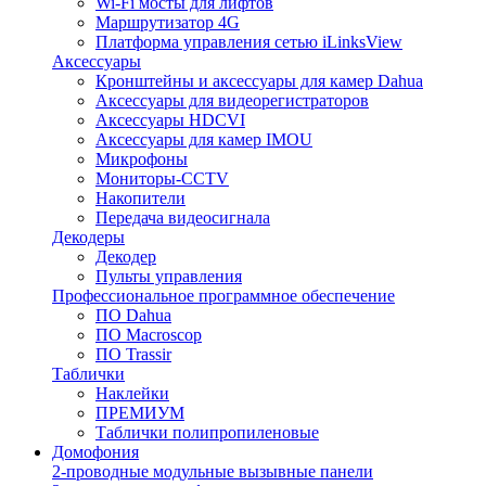
Wi-Fi мосты для лифтов
Маршрутизатор 4G
Платформа управления сетью iLinksView
Аксессуары
Кронштейны и аксессуары для камер Dahua
Аксессуары для видеорегистраторов
Аксессуары HDCVI
Аксессуары для камер IMOU
Микрофоны
Мониторы-CCTV
Накопители
Передача видеосигнала
Декодеры
Декодер
Пульты управления
Профессиональное программное обеспечение
ПО Dahua
ПО Macroscop
ПО Trassir
Таблички
Наклейки
ПРЕМИУМ
Таблички полипропиленовые
Домофония
2-проводные модульные вызывные панели