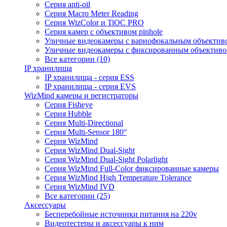
Серия anti-oil
Серия Macro Meter Reading
Серия WizColor и TiOC PRO
Серия камер с объективом pinhole
Уличные видеокамеры с вариофокальным объектив
Уличные видеокамеры с фиксированным объектив
Все категории (10)
IP хранилища
IP хранилища - серия ESS
IP хранилища - серия EVS
WizMind камеры и регистраторы
Серия Fisheye
Серия Hubble
Серия Multi-Directional
Серия Multi-Sensor 180°
Серия WizMind
Серия WizMind Dual-Sight
Серия WizMind Dual-Sight Polarlight
Серия WizMind Full-Color фиксированные камеры
Серия WizMind High Temperature Tolerance
Серия WizMind IVD
Все категории (25)
Аксессуары
Бесперебойные источники питания на 220v
Видеотестеры и аксессуары к ним