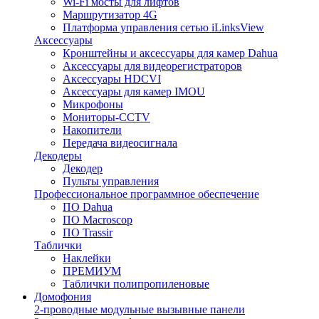
Wi-Fi мосты для лифтов
Маршрутизатор 4G
Платформа управления сетью iLinksView
Аксессуары
Кронштейны и аксессуары для камер Dahua
Аксессуары для видеорегистраторов
Аксессуары HDCVI
Аксессуары для камер IMOU
Микрофоны
Мониторы-CCTV
Накопители
Передача видеосигнала
Декодеры
Декодер
Пульты управления
Профессиональное программное обеспечение
ПО Dahua
ПО Macroscop
ПО Trassir
Таблички
Наклейки
ПРЕМИУМ
Таблички полипропиленовые
Домофония
2-проводные модульные вызывные панели