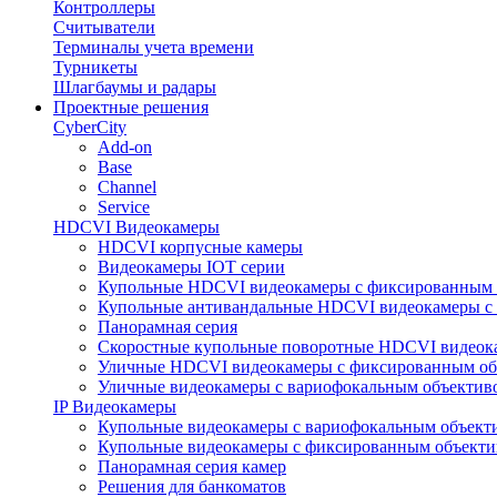
Контроллеры
Считыватели
Терминалы учета времени
Турникеты
Шлагбаумы и радары
Проектные решения
CyberCity
Add-on
Base
Channel
Service
HDCVI Видеокамеры
HDCVI корпусные камеры
Видеокамеры IOT серии
Купольные HDCVI видеокамеры с фиксированным 
Купольные антивандальные HDCVI видеокамеры с
Панорамная серия
Скоростные купольные поворотные HDCVI видеок
Уличные HDCVI видеокамеры с фиксированным об
Уличные видеокамеры с вариофокальным объектив
IP Видеокамеры
Купольные видеокамеры с вариофокальным объект
Купольные видеокамеры с фиксированным объект
Панорамная серия камер
Решения для банкоматов