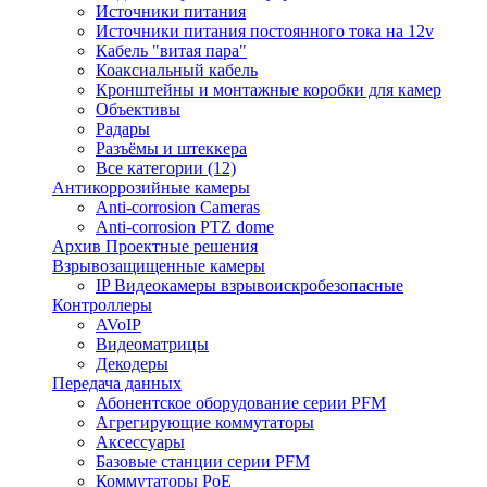
Источники питания
Источники питания постоянного тока на 12v
Кабель "витая пара"
Коаксиальный кабель
Кронштейны и монтажные коробки для камер
Объективы
Радары
Разъёмы и штеккера
Все категории (12)
Антикоррозийные камеры
Anti-corrosion Cameras
Anti-corrosion PTZ dome
Архив Проектные решения
Взрывозащищенные камеры
IP Видеокамеры взрывоискробезопасные
Контроллеры
AVoIP
Видеоматрицы
Декодеры
Передача данных
Абонентское оборудование серии PFM
Агрегирующие коммутаторы
Аксессуары
Базовые станции серии PFM
Коммутаторы PoE