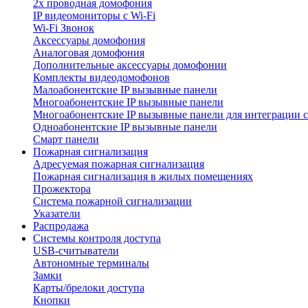
2х проводная домофония
IP видеомониторы с Wi-Fi
Wi-Fi Звонок
Аксессуары домофония
Аналоговая домофония
Дополнительные аксессуары домофонии
Комплекты видеодомофонов
Малоабонентские IP вызывные панели
Многоабонентские IP вызывные панели
Многоабонентские IP вызывные панели для интеграции 
Одноабонентские IP вызывные панели
Смарт панели
Пожарная сигнализация
Адресуемая пожарная сигнализация
Пожарная сигнализация в жилых помещениях
Прожектора
Система пожарной сигнализации
Указатели
Распродажа
Системы контроля доступа
USB-считыватели
Автономные терминалы
Замки
Карты/брелоки доступа
Кнопки