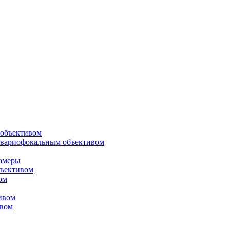
объективом
 вариофокальным объективом
амеры
ъективом
ом
ивом
ивом