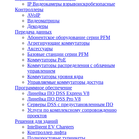
IP Видеокамеры взрывоискробезопасные
Контроллеры
AVoIP
Видеоматрицы
Декодеры
Передача данных
Абонентское оборудование серии PFM
Агрегирующие коммутаторы
Аксессуары
Базовые станции серии PFM
Коммутаторы PoE
Коммутаторы распределения с облачным
управлением
Коммутаторы уровня ядра
Управляемые коммутаторы доступа
Программное обеспечение
Линейка ПО DSS Express V8
Линейка ПО DSS Pro V8
Серверы DSS с предустановленным ПО
Услуги по комплексному сопровождению
проектов
Решения для зданий
Intelligent EV Chargers
Контроллер лифта
Полноростовые турникеты