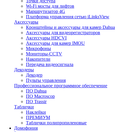
Точки доступа
Wi-Fi мосты для лифтов
Маршрутизатор 4G
Платформа управления сетью iLinksView
Аксессуары
Кронштейны и аксессуары для камер Dahua
Аксессуары для видеорегистраторов
Аксессуары HDCVI
Аксессуары для камер IMOU
Микрофоны
Мониторы-CCTV
Накопители
Передача видеосигнала
Декодеры
Декодер
Пульты управления
Профессиональное программное обеспечение
ПО Dahua
ПО Macroscop
ПО Trassir
Таблички
Наклейки
ПРЕМИУМ
Таблички полипропиленовые
Домофония