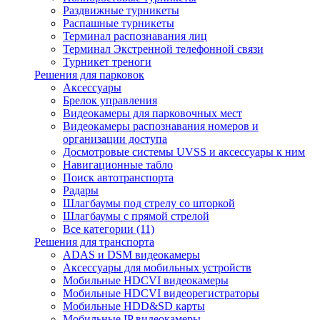
Раздвижные турникеты
Распашные турникеты
Терминал распознавания лиц
Терминал Экстренной телефонной связи
Турникет треноги
Решения для парковок
Аксессуары
Брелок управления
Видеокамеры для парковочных мест
Видеокамеры распознавания номеров и
организации доступа
Досмотровые системы UVSS и аксессуары к ним
Навигационные табло
Поиск автотранспорта
Радары
Шлагбаумы под стрелу со шторкой
Шлагбаумы с прямой стрелой
Все категории (11)
Решения для транспорта
ADAS и DSM видеокамеры
Аксессуары для мобильных устройств
Мобильные HDCVI видеокамеры
Мобильные HDCVI видеорегистраторы
Мобильные HDD&SD карты
Мобильные IP видеокамеры