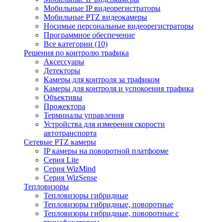
Мобильные IP видеорегистраторы
Мобильные PTZ видеокамеры
Носимые персональные видеорегистраторы
Программное обеспечение
Все категории (10)
Решения по контролю трафика
Аксессуары
Детекторы
Камеры для контроля за трафиком
Камеры для контроля и успокоения трафика
Объективы
Прожектора
Терминалы управления
Устройства для измерения скорости
автотранспорта
Сетевые PTZ камеры
IP камеры на поворотной платформе
Серия Lite
Серия WizMind
Серия WizSense
Тепловизоры
Тепловизоры гибридные
Тепловизоры гибридные, поворотные
Тепловизоры гибридные, поворотные с