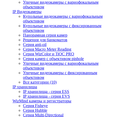
Уличные видеокамеры с вариофокальным
объективом
IP Видеокамеры
Купольные видеокамеры с вариофокальным
объективом
Купольные видеокамеры с фиксированным
объективом
Панорамная серия камер
Решения для банкоматов
Серия anti-oil
Серия Macro Meter Reading
Серия WizColor и TiOC PRO
Серия камер с объективом pinhole
Уличные видеокамеры с вариофокальным
объективом
Уличные видеокамеры с фиксированным
объективом
Все категории (10)
IP хранилища
IP хранилища - серия ESS
IP хранилища - серия EVS
WizMind камеры и регистраторы
Серия Fisheye
Серия Hubble
Серия Multi-Directional