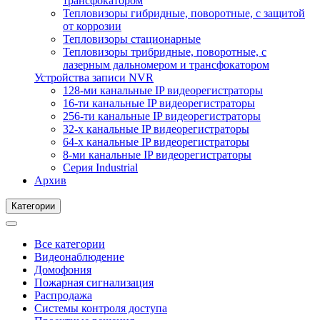
трансфокатором
Тепловизоры гибридные, поворотные, с защитой
от коррозии
Тепловизоры стационарные
Тепловизоры трибридные, поворотные, с
лазерным дальномером и трансфокатором
Устройства записи NVR
128-ми канальные IP видеорегистраторы
16-ти канальные IP видеорегистраторы
256-ти канальные IP видеорегистраторы
32-х канальные IP видеорегистраторы
64-х канальные IP видеорегистраторы
8-ми канальные IP видеорегистраторы
Серия Industrial
Архив
Категории
Все категории
Видеонаблюдение
Домофония
Пожарная сигнализация
Распродажа
Системы контроля доступа