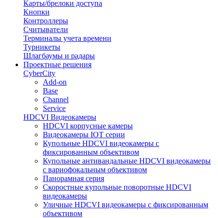
Карты/брелоки доступа
Кнопки
Контроллеры
Считыватели
Терминалы учета времени
Турникеты
Шлагбаумы и радары
Проектные решения
CyberCity
Add-on
Base
Channel
Service
HDCVI Видеокамеры
HDCVI корпусные камеры
Видеокамеры IOT серии
Купольные HDCVI видеокамеры с
фиксированным объективом
Купольные антивандальные HDCVI видеокамеры
с вариофокальным объективом
Панорамная серия
Скоростные купольные поворотные HDCVI
видеокамеры
Уличные HDCVI видеокамеры с фиксированным
объективом