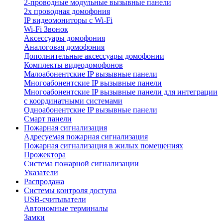
2-проводные модульные вызывные панели
2х проводная домофония
IP видеомониторы с Wi-Fi
Wi-Fi Звонок
Аксессуары домофония
Аналоговая домофония
Дополнительные аксессуары домофонии
Комплекты видеодомофонов
Малоабонентские IP вызывные панели
Многоабонентские IP вызывные панели
Многоабонентские IP вызывные панели для интеграции
с координатными системами
Одноабонентские IP вызывные панели
Смарт панели
Пожарная сигнализация
Адресуемая пожарная сигнализация
Пожарная сигнализация в жилых помещениях
Прожектора
Система пожарной сигнализации
Указатели
Распродажа
Системы контроля доступа
USB-считыватели
Автономные терминалы
Замки