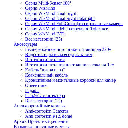
Серия Multi-Sensor 180°
Серия WizMind
Серия WizMind Dual-Sight
Серия WizMind Dual-Sight Polarlight
Серия WizMind Full-Color фиксированные камеры
Серия WizMind High Temperature Tolerance
Серия WizMind IVD
Все категории (25)
Аксессуары
Бесперебойные источники питания на 220v
Видеотестеры и аксессуары к ним
Источники питания
Источники питания постоянного тока на 12v
Кабель "витая пара"
Коаксиальный кабель
Кронштейны и монтажные коробки для камер
Объективы
Радары
Разъёмы и штеккера
Все категории (12)
Антикоррозийные камеры
Anti-corrosion Cameras
Anti-corrosion PTZ dome
Архив Проектные решения
Взрывозащищенные камеры