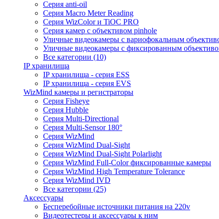
Серия anti-oil
Серия Macro Meter Reading
Серия WizColor и TiOC PRO
Серия камер с объективом pinhole
Уличные видеокамеры с вариофокальным объектив
Уличные видеокамеры с фиксированным объектив
Все категории (10)
IP хранилища
IP хранилища - серия ESS
IP хранилища - серия EVS
WizMind камеры и регистраторы
Серия Fisheye
Серия Hubble
Серия Multi-Directional
Серия Multi-Sensor 180°
Серия WizMind
Серия WizMind Dual-Sight
Серия WizMind Dual-Sight Polarlight
Серия WizMind Full-Color фиксированные камеры
Серия WizMind High Temperature Tolerance
Серия WizMind IVD
Все категории (25)
Аксессуары
Бесперебойные источники питания на 220v
Видеотестеры и аксессуары к ним