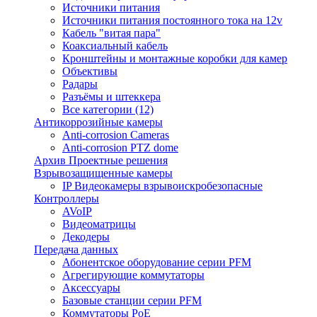
Источники питания
Источники питания постоянного тока на 12v
Кабель "витая пара"
Коаксиальный кабель
Кронштейны и монтажные коробки для камер
Объективы
Радары
Разъёмы и штеккера
Все категории (12)
Антикоррозийные камеры
Anti-corrosion Cameras
Anti-corrosion PTZ dome
Архив Проектные решения
Взрывозащищенные камеры
IP Видеокамеры взрывоискробезопасные
Контроллеры
AVoIP
Видеоматрицы
Декодеры
Передача данных
Абонентское оборудование серии PFM
Агрегирующие коммутаторы
Аксессуары
Базовые станции серии PFM
Коммутаторы PoE