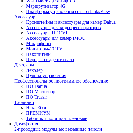
Wi-Fi мосты для лифтов
Маршрутизатор 4G
Платформа управления сетью iLinksView
Аксессуары
Кронштейны и аксессуары для камер Dahua
Аксессуары для видеорегистраторов
Аксессуары HDCVI
Аксессуары для камер IMOU
Микрофоны
Мониторы-CCTV
Накопители
Передача видеосигнала
Декодеры
Декодер
Пульты управления
Профессиональное программное обеспечение
ПО Dahua
ПО Macroscop
ПО Trassir
Таблички
Наклейки
ПРЕМИУМ
Таблички полипропиленовые
Домофония
2-проводные модульные вызывные панели