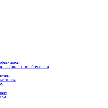
объективом
 вариофокальным объективом
амеры
ъективом
ом
ивом
ивом