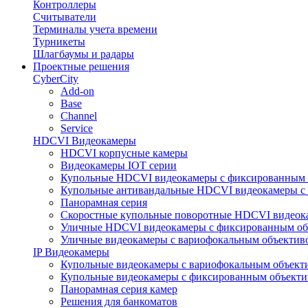
Контроллеры
Считыватели
Терминалы учета времени
Турникеты
Шлагбаумы и радары
Проектные решения
CyberCity
Add-on
Base
Channel
Service
HDCVI Видеокамеры
HDCVI корпусные камеры
Видеокамеры IOT серии
Купольные HDCVI видеокамеры с фиксированным 
Купольные антивандальные HDCVI видеокамеры с
Панорамная серия
Скоростные купольные поворотные HDCVI видеок
Уличные HDCVI видеокамеры с фиксированным об
Уличные видеокамеры с вариофокальным объектив
IP Видеокамеры
Купольные видеокамеры с вариофокальным объект
Купольные видеокамеры с фиксированным объект
Панорамная серия камер
Решения для банкоматов