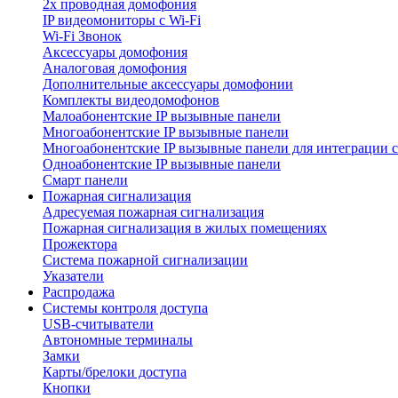
2х проводная домофония
IP видеомониторы с Wi-Fi
Wi-Fi Звонок
Аксессуары домофония
Аналоговая домофония
Дополнительные аксессуары домофонии
Комплекты видеодомофонов
Малоабонентские IP вызывные панели
Многоабонентские IP вызывные панели
Многоабонентские IP вызывные панели для интеграции 
Одноабонентские IP вызывные панели
Смарт панели
Пожарная сигнализация
Адресуемая пожарная сигнализация
Пожарная сигнализация в жилых помещениях
Прожектора
Система пожарной сигнализации
Указатели
Распродажа
Системы контроля доступа
USB-считыватели
Автономные терминалы
Замки
Карты/брелоки доступа
Кнопки