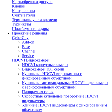
Карты/брелоки доступа
Кнопки
Контроллеры
Считыватели
Терминалы учета времени
Турникеты
Шлагбаумы и радары
Проектные решения
CyberCity
Add-on
Base
Channel
Service
HDCVI Видеокамеры
HDCVI корпусные камеры
Видеокамеры IOT серии
Купольные HDCVI видеокамеры с
фиксированным объективом
Купольные антивандальные HDCVI видеокамеры
с вариофокальным объективом
Панорамная серия
Скоростные купольные поворотные HDCVI
видеокамеры
Уличные HDCVI видеокамеры с фиксированным
объективом