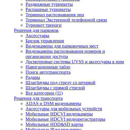
Раздвижные турникеты
Распашные турникеты
Терминал распознавания лиц
Терминал Экстренной телефонной связи
Турникет треноги
Решения для парковок
Аксессуары
Брелок управления
Видеокамеры для парковочных мест
Видеокамеры распознавания номеров и
организации доступа
Досмотровые системы UVSS и аксессуары к ним
Навигационные табло
Поиск автотранспорта
Радары
Шлагбаумы под стрелу со шторкой
Шлагбаумы с прямой стрелой
Все категории (11)
Решения для транспорта
ADAS и DSM видеокамеры
Аксессуары для мобильных устройств
Мобильные HDCVI видеокамеры
Мобильные HDCVI видеорегистраторы
Мобильные HDD&SD карты
Мобильные IP видеокамеры