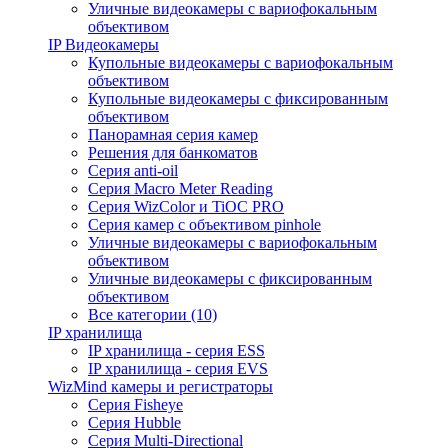
Уличные видеокамеры с вариофокальным
объективом
IP Видеокамеры
Купольные видеокамеры с вариофокальным
объективом
Купольные видеокамеры с фиксированным
объективом
Панорамная серия камер
Решения для банкоматов
Серия anti-oil
Серия Macro Meter Reading
Серия WizColor и TiOC PRO
Серия камер с объективом pinhole
Уличные видеокамеры с вариофокальным
объективом
Уличные видеокамеры с фиксированным
объективом
Все категории (10)
IP хранилища
IP хранилища - серия ESS
IP хранилища - серия EVS
WizMind камеры и регистраторы
Серия Fisheye
Серия Hubble
Серия Multi-Directional