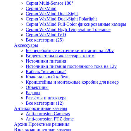
Серия Multi-Sensor 180°
Серия WizMind
Серия WizMind Dual-Sight
Серия WizMind Dual-Sight Polarlight
Серия WizMind Full-Color фиксированные камеры
Серия WizMind High Temperature Tolerance
Серия WizMind IVD
Все категории (25)
Аксессуары
Бесперебойные источники питания на 220v
Видеотестеры и аксессуары к ним
Источники питания
Источники питания постоянного тока на 12v
Кабель "витая пара"
Коаксиальный кабель
Кронштейны и монтажные коробки для камер
Объективы
Радары
Разъёмы и штеккера
Все категории (12)
Антикоррозийные камеры
Anti-corrosion Cameras
Anti-corrosion PTZ dome
Архив Проектные решения
Взрывозащищенные камеры