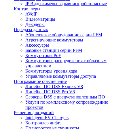
IP Видеокамеры взрывоискробезопасные
Контроллеры
AVoIP
Видеоматрицы
Декодеры
Передача данных
Абонентское оборудование серии PFM
Агрегирующие коммутаторы
Аксессуары
Базовые станции серии PFM
Коммутаторы PoE
Коммутаторы распределения с облачным
управлением
Коммутаторы уровня ядра
Управляемые коммутаторы доступа
Программное обеспечение
Линейка ПО DSS Express V8
Линейка ПО DSS Pro V8
Серверы DSS с предустановленным ПО
Услуги по комплексному сопровождению
проектов
Решения для зданий
Intelligent EV Chargers
Контроллер лифта
Полноростовые турникеты