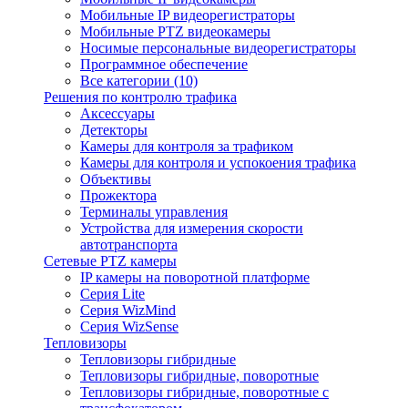
Мобильные IP видеорегистраторы
Мобильные PTZ видеокамеры
Носимые персональные видеорегистраторы
Программное обеспечение
Все категории (10)
Решения по контролю трафика
Аксессуары
Детекторы
Камеры для контроля за трафиком
Камеры для контроля и успокоения трафика
Объективы
Прожектора
Терминалы управления
Устройства для измерения скорости
автотранспорта
Сетевые PTZ камеры
IP камеры на поворотной платформе
Серия Lite
Серия WizMind
Серия WizSense
Тепловизоры
Тепловизоры гибридные
Тепловизоры гибридные, поворотные
Тепловизоры гибридные, поворотные с