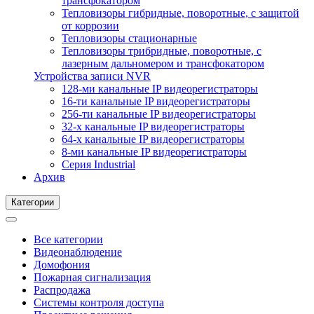
трансфокатором
Тепловизоры гибридные, поворотные, с защитой
от коррозии
Тепловизоры стационарные
Тепловизоры трибридные, поворотные, с
лазерным дальномером и трансфокатором
Устройства записи NVR
128-ми канальные IP видеорегистраторы
16-ти канальные IP видеорегистраторы
256-ти канальные IP видеорегистраторы
32-х канальные IP видеорегистраторы
64-х канальные IP видеорегистраторы
8-ми канальные IP видеорегистраторы
Серия Industrial
Архив
Категории
Все категории
Видеонаблюдение
Домофония
Пожарная сигнализация
Распродажа
Системы контроля доступа