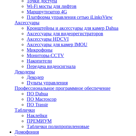
Точки доступа
Wi-Fi мосты для лифтов
Маршрутизатор 4G
Платформа управления сетью iLinksView
Аксессуары
Кронштейны и аксессуары для камер Dahua
Аксессуары для видеорегистраторов
Аксессуары HDCVI
Аксессуары для камер IMOU
Микрофоны
Мониторы-CCTV
Накопители
Передача видеосигнала
Декодеры
Декодер
Пульты управления
Профессиональное программное обеспечение
ПО Dahua
ПО Macroscop
ПО Trassir
Таблички
Наклейки
ПРЕМИУМ
Таблички полипропиленовые
Домофония