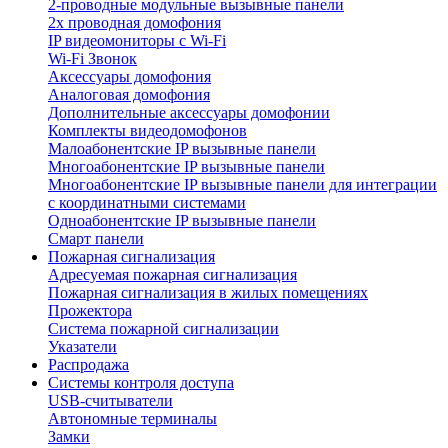
2-проводные модульные вызывные панели
2х проводная домофония
IP видеомониторы с Wi-Fi
Wi-Fi Звонок
Аксессуары домофония
Аналоговая домофония
Дополнительные аксессуары домофонии
Комплекты видеодомофонов
Малоабонентские IP вызывные панели
Многоабонентские IP вызывные панели
Многоабонентские IP вызывные панели для интеграции
с координатными системами
Одноабонентские IP вызывные панели
Смарт панели
Пожарная сигнализация
Адресуемая пожарная сигнализация
Пожарная сигнализация в жилых помещениях
Прожектора
Система пожарной сигнализации
Указатели
Распродажа
Системы контроля доступа
USB-считыватели
Автономные терминалы
Замки