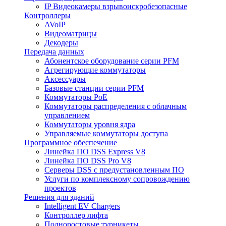
IP Видеокамеры взрывоискробезопасные
Контроллеры
AVoIP
Видеоматрицы
Декодеры
Передача данных
Абонентское оборудование серии PFM
Агрегирующие коммутаторы
Аксессуары
Базовые станции серии PFM
Коммутаторы PoE
Коммутаторы распределения с облачным
управлением
Коммутаторы уровня ядра
Управляемые коммутаторы доступа
Программное обеспечение
Линейка ПО DSS Express V8
Линейка ПО DSS Pro V8
Серверы DSS с предустановленным ПО
Услуги по комплексному сопровождению
проектов
Решения для зданий
Intelligent EV Chargers
Контроллер лифта
Полноростовые турникеты