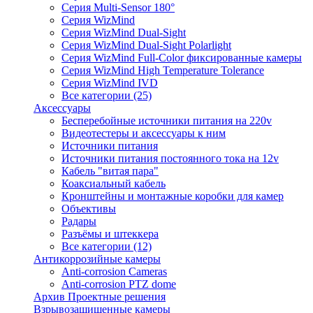
Серия Multi-Sensor 180°
Серия WizMind
Серия WizMind Dual-Sight
Серия WizMind Dual-Sight Polarlight
Серия WizMind Full-Color фиксированные камеры
Серия WizMind High Temperature Tolerance
Серия WizMind IVD
Все категории (25)
Аксессуары
Бесперебойные источники питания на 220v
Видеотестеры и аксессуары к ним
Источники питания
Источники питания постоянного тока на 12v
Кабель "витая пара"
Коаксиальный кабель
Кронштейны и монтажные коробки для камер
Объективы
Радары
Разъёмы и штеккера
Все категории (12)
Антикоррозийные камеры
Anti-corrosion Cameras
Anti-corrosion PTZ dome
Архив Проектные решения
Взрывозащищенные камеры