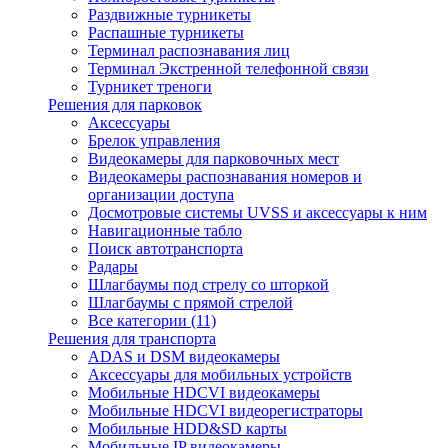
Раздвижные турникеты
Распашные турникеты
Терминал распознавания лиц
Терминал Экстренной телефонной связи
Турникет треноги
Решения для парковок
Аксессуары
Брелок управления
Видеокамеры для парковочных мест
Видеокамеры распознавания номеров и
организации доступа
Досмотровые системы UVSS и аксессуары к ним
Навигационные табло
Поиск автотранспорта
Радары
Шлагбаумы под стрелу со шторкой
Шлагбаумы с прямой стрелой
Все категории (11)
Решения для транспорта
ADAS и DSM видеокамеры
Аксессуары для мобильных устройств
Мобильные HDCVI видеокамеры
Мобильные HDCVI видеорегистраторы
Мобильные HDD&SD карты
Мобильные IP видеокамеры