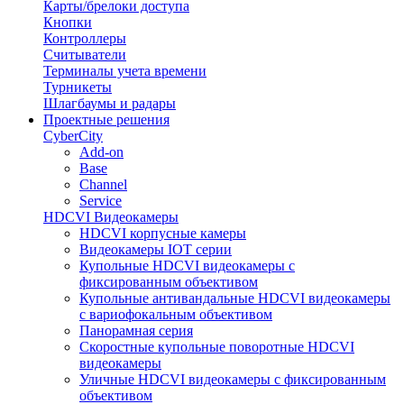
Карты/брелоки доступа
Кнопки
Контроллеры
Считыватели
Терминалы учета времени
Турникеты
Шлагбаумы и радары
Проектные решения
CyberCity
Add-on
Base
Channel
Service
HDCVI Видеокамеры
HDCVI корпусные камеры
Видеокамеры IOT серии
Купольные HDCVI видеокамеры с
фиксированным объективом
Купольные антивандальные HDCVI видеокамеры
с вариофокальным объективом
Панорамная серия
Скоростные купольные поворотные HDCVI
видеокамеры
Уличные HDCVI видеокамеры с фиксированным
объективом