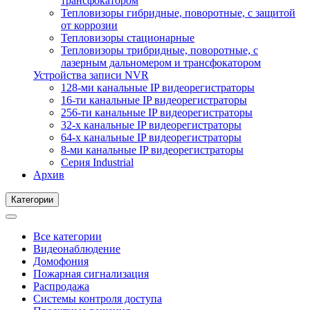
трансфокатором
Тепловизоры гибридные, поворотные, с защитой
от коррозии
Тепловизоры стационарные
Тепловизоры трибридные, поворотные, с
лазерным дальномером и трансфокатором
Устройства записи NVR
128-ми канальные IP видеорегистраторы
16-ти канальные IP видеорегистраторы
256-ти канальные IP видеорегистраторы
32-х канальные IP видеорегистраторы
64-х канальные IP видеорегистраторы
8-ми канальные IP видеорегистраторы
Серия Industrial
Архив
Категории
Все категории
Видеонаблюдение
Домофония
Пожарная сигнализация
Распродажа
Системы контроля доступа