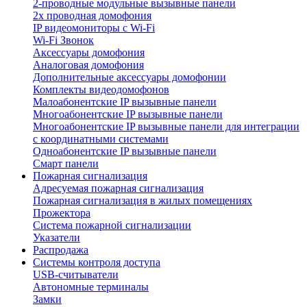
2-проводные модульные вызывные панели
2х проводная домофония
IP видеомониторы с Wi-Fi
Wi-Fi Звонок
Аксессуары домофония
Аналоговая домофония
Дополнительные аксессуары домофонии
Комплекты видеодомофонов
Малоабонентские IP вызывные панели
Многоабонентские IP вызывные панели
Многоабонентские IP вызывные панели для интеграции
с координатными системами
Одноабонентские IP вызывные панели
Смарт панели
Пожарная сигнализация
Адресуемая пожарная сигнализация
Пожарная сигнализация в жилых помещениях
Прожектора
Система пожарной сигнализации
Указатели
Распродажа
Системы контроля доступа
USB-считыватели
Автономные терминалы
Замки