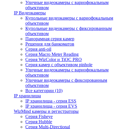
Уличные видеокамеры с вариофокальным
объективом
IP Видеокамеры
Купольные видеокамеры с вариофокальным
объективом
Купольные видеокамеры с фиксированным
объективом
Панорамная серия камер
Решения для банкоматов
Серия anti-oil
Серия Macro Meter Reading
Серия WizColor и TiOC PRO
Серия камер с объективом pinhole
Уличные видеокамеры с вариофокальным
объективом
Уличные видеокамеры с фиксированным
объективом
Все категории (10)
IP хранилища
IP хранилища - серия ESS
IP хранилища - серия EVS
WizMind камеры и регистраторы
Серия Fisheye
Серия Hubble
Серия Multi-Directional