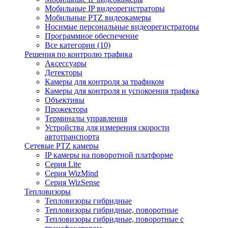
Мобильные IP видеорегистраторы
Мобильные PTZ видеокамеры
Носимые персональные видеорегистраторы
Программное обеспечение
Все категории (10)
Решения по контролю трафика
Аксессуары
Детекторы
Камеры для контроля за трафиком
Камеры для контроля и успокоения трафика
Объективы
Прожектора
Терминалы управления
Устройства для измерения скорости
автотранспорта
Сетевые PTZ камеры
IP камеры на поворотной платформе
Серия Lite
Серия WizMind
Серия WizSense
Тепловизоры
Тепловизоры гибридные
Тепловизоры гибридные, поворотные
Тепловизоры гибридные, поворотные с