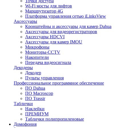
Точки доступа
Wi-Fi мосты для лифтов
Маршрутизатор 4G
Платформа управления сетью iLinksView
Аксессуары
Кронштейны и аксессуары для камер Dahua
Аксессуары для видеорегистраторов
Аксессуары HDCVI
Аксессуары для камер IMOU
Микрофоны
Мониторы-CCTV
Накопители
Передача видеосигнала
Декодеры
Декодер
Пульты управления
Профессиональное программное обеспечение
ПО Dahua
ПО Macroscop
ПО Trassir
Таблички
Наклейки
ПРЕМИУМ
Таблички полипропиленовые
Домофония