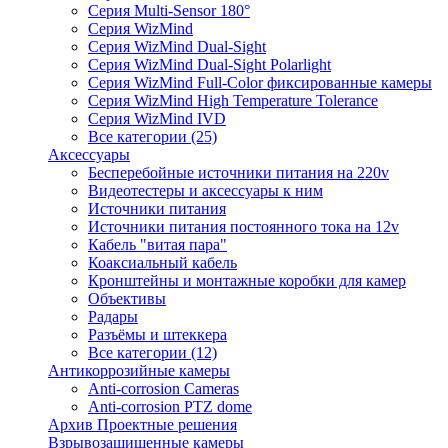
Серия Multi-Sensor 180°
Серия WizMind
Серия WizMind Dual-Sight
Серия WizMind Dual-Sight Polarlight
Серия WizMind Full-Color фиксированные камеры
Серия WizMind High Temperature Tolerance
Серия WizMind IVD
Все категории (25)
Аксессуары
Бесперебойные источники питания на 220v
Видеотестеры и аксессуары к ним
Источники питания
Источники питания постоянного тока на 12v
Кабель "витая пара"
Коаксиальный кабель
Кронштейны и монтажные коробки для камер
Объективы
Радары
Разъёмы и штеккера
Все категории (12)
Антикоррозийные камеры
Anti-corrosion Cameras
Anti-corrosion PTZ dome
Архив Проектные решения
Взрывозащищенные камеры