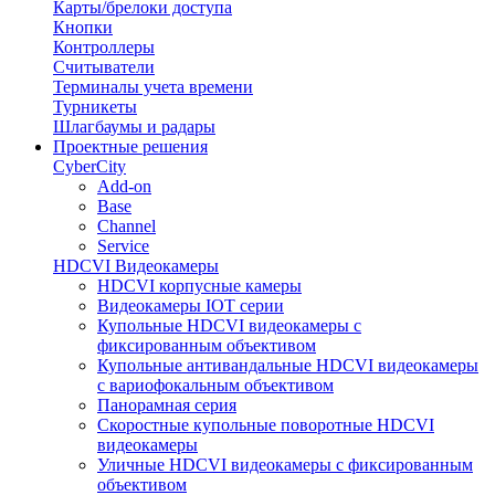
Карты/брелоки доступа
Кнопки
Контроллеры
Считыватели
Терминалы учета времени
Турникеты
Шлагбаумы и радары
Проектные решения
CyberCity
Add-on
Base
Channel
Service
HDCVI Видеокамеры
HDCVI корпусные камеры
Видеокамеры IOT серии
Купольные HDCVI видеокамеры с
фиксированным объективом
Купольные антивандальные HDCVI видеокамеры
с вариофокальным объективом
Панорамная серия
Скоростные купольные поворотные HDCVI
видеокамеры
Уличные HDCVI видеокамеры с фиксированным
объективом