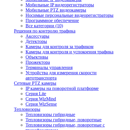
Мобильные IP видеорегистраторы
Мобильные PTZ видеокамеры
Носимые персональные видеорегистраторы
Программное обеспечение
Все категории (10)
Решения по контролю трафика
Аксессуары
Детекторы
Камеры для контроля за трафиком
Камеры для контроля и успокоения трафика
Объективы
Прожектора
Терминалы управления
Устройства для измерения скорости
автотранспорта
Сетевые PTZ камеры
IP камеры на поворотной платформе
Серия Lite
Серия WizMind
Серия WizSense
Тепловизоры
Тепловизоры гибридные
Тепловизоры гибридные, поворотные
Тепловизоры гибридные, поворотные с