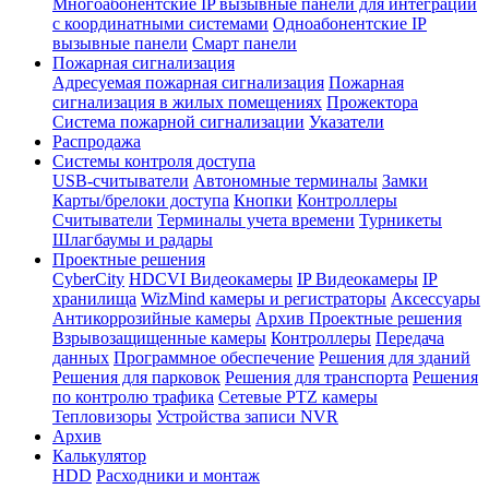
Многоабонентские IP вызывные панели для интеграции
с координатными системами
Одноабонентские IP
вызывные панели
Смарт панели
Пожарная сигнализация
Адресуемая пожарная сигнализация
Пожарная
сигнализация в жилых помещениях
Прожектора
Система пожарной сигнализации
Указатели
Распродажа
Системы контроля доступа
USB-считыватели
Автономные терминалы
Замки
Карты/брелоки доступа
Кнопки
Контроллеры
Считыватели
Терминалы учета времени
Турникеты
Шлагбаумы и радары
Проектные решения
CyberCity
HDCVI Видеокамеры
IP Видеокамеры
IP
хранилища
WizMind камеры и регистраторы
Аксессуары
Антикоррозийные камеры
Архив Проектные решения
Взрывозащищенные камеры
Контроллеры
Передача
данных
Программное обеспечение
Решения для зданий
Решения для парковок
Решения для транспорта
Решения
по контролю трафика
Сетевые PTZ камеры
Тепловизоры
Устройства записи NVR
Архив
Калькулятор
HDD
Расходники и монтаж