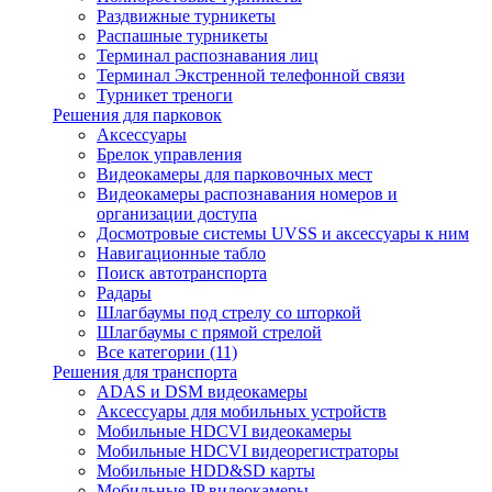
Раздвижные турникеты
Распашные турникеты
Терминал распознавания лиц
Терминал Экстренной телефонной связи
Турникет треноги
Решения для парковок
Аксессуары
Брелок управления
Видеокамеры для парковочных мест
Видеокамеры распознавания номеров и
организации доступа
Досмотровые системы UVSS и аксессуары к ним
Навигационные табло
Поиск автотранспорта
Радары
Шлагбаумы под стрелу со шторкой
Шлагбаумы с прямой стрелой
Все категории (11)
Решения для транспорта
ADAS и DSM видеокамеры
Аксессуары для мобильных устройств
Мобильные HDCVI видеокамеры
Мобильные HDCVI видеорегистраторы
Мобильные HDD&SD карты
Мобильные IP видеокамеры