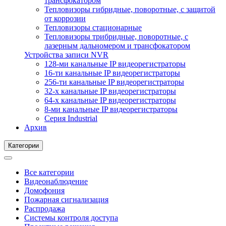
трансфокатором
Тепловизоры гибридные, поворотные, с защитой
от коррозии
Тепловизоры стационарные
Тепловизоры трибридные, поворотные, с
лазерным дальномером и трансфокатором
Устройства записи NVR
128-ми канальные IP видеорегистраторы
16-ти канальные IP видеорегистраторы
256-ти канальные IP видеорегистраторы
32-х канальные IP видеорегистраторы
64-х канальные IP видеорегистраторы
8-ми канальные IP видеорегистраторы
Серия Industrial
Архив
Категории
Все категории
Видеонаблюдение
Домофония
Пожарная сигнализация
Распродажа
Системы контроля доступа