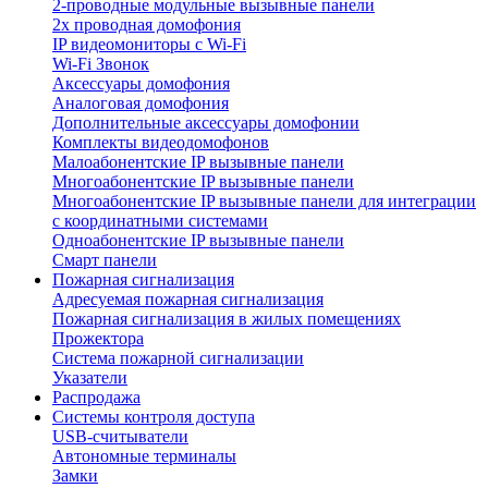
2-проводные модульные вызывные панели
2х проводная домофония
IP видеомониторы с Wi-Fi
Wi-Fi Звонок
Аксессуары домофония
Аналоговая домофония
Дополнительные аксессуары домофонии
Комплекты видеодомофонов
Малоабонентские IP вызывные панели
Многоабонентские IP вызывные панели
Многоабонентские IP вызывные панели для интеграции
с координатными системами
Одноабонентские IP вызывные панели
Смарт панели
Пожарная сигнализация
Адресуемая пожарная сигнализация
Пожарная сигнализация в жилых помещениях
Прожектора
Система пожарной сигнализации
Указатели
Распродажа
Системы контроля доступа
USB-считыватели
Автономные терминалы
Замки