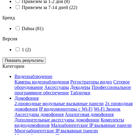
Привезем за 1-2 дня
(8)
Привезем за 7-14 дней
(22)
Бренд
Dahua
(81)
Версия
1
(2)
Показать результаты
Категории
Видеонаблюдение
Камеры видеонаблюдения
Регистраторы видео
Сетевое
оборудование
Аксессуары
Декодеры
Профессиональное
программное обеспечение
Таблички
Домофония
2-проводные модульные вызывные панели
2х проводная
домофония
IP видеомониторы с Wi-Fi
Wi-Fi Звонок
Аксессуары домофония
Аналоговая домофония
Дополнительные аксессуары домофонии
Комплекты
видеодомофонов
Малоабонентские IP вызывные панели
Многоабонентские IP вызывные панели