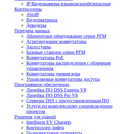
IP Видеокамеры взрывоискробезопасные
Контроллеры
AVoIP
Видеоматрицы
Декодеры
Передача данных
Абонентское оборудование серии PFM
Агрегирующие коммутаторы
Аксессуары
Базовые станции серии PFM
Коммутаторы PoE
Коммутаторы распределения с облачным
управлением
Коммутаторы уровня ядра
Управляемые коммутаторы доступа
Программное обеспечение
Линейка ПО DSS Express V8
Линейка ПО DSS Pro V8
Серверы DSS с предустановленным ПО
Услуги по комплексному сопровождению
проектов
Решения для зданий
Intelligent EV Chargers
Контроллер лифта
Полноростовые турникеты