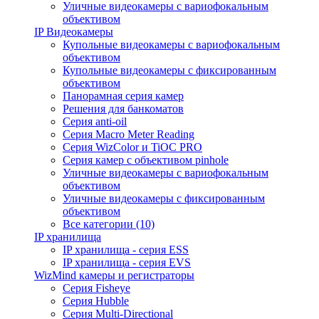
Уличные видеокамеры с вариофокальным
объективом
IP Видеокамеры
Купольные видеокамеры с вариофокальным
объективом
Купольные видеокамеры с фиксированным
объективом
Панорамная серия камер
Решения для банкоматов
Серия anti-oil
Серия Macro Meter Reading
Серия WizColor и TiOC PRO
Серия камер с объективом pinhole
Уличные видеокамеры с вариофокальным
объективом
Уличные видеокамеры с фиксированным
объективом
Все категории (10)
IP хранилища
IP хранилища - серия ESS
IP хранилища - серия EVS
WizMind камеры и регистраторы
Серия Fisheye
Серия Hubble
Серия Multi-Directional