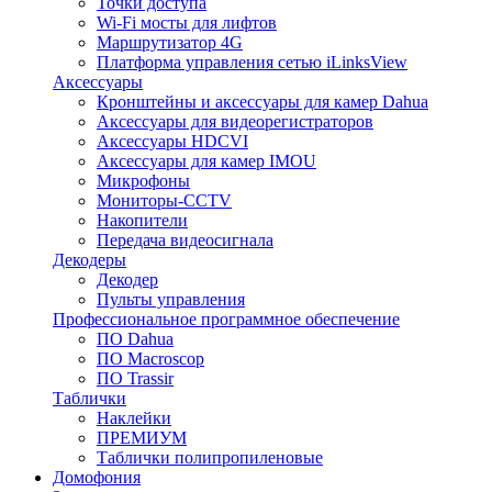
Точки доступа
Wi-Fi мосты для лифтов
Маршрутизатор 4G
Платформа управления сетью iLinksView
Аксессуары
Кронштейны и аксессуары для камер Dahua
Аксессуары для видеорегистраторов
Аксессуары HDCVI
Аксессуары для камер IMOU
Микрофоны
Мониторы-CCTV
Накопители
Передача видеосигнала
Декодеры
Декодер
Пульты управления
Профессиональное программное обеспечение
ПО Dahua
ПО Macroscop
ПО Trassir
Таблички
Наклейки
ПРЕМИУМ
Таблички полипропиленовые
Домофония