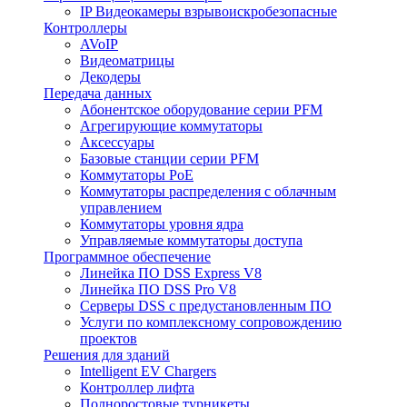
IP Видеокамеры взрывоискробезопасные
Контроллеры
AVoIP
Видеоматрицы
Декодеры
Передача данных
Абонентское оборудование серии PFM
Агрегирующие коммутаторы
Аксессуары
Базовые станции серии PFM
Коммутаторы PoE
Коммутаторы распределения с облачным
управлением
Коммутаторы уровня ядра
Управляемые коммутаторы доступа
Программное обеспечение
Линейка ПО DSS Express V8
Линейка ПО DSS Pro V8
Серверы DSS с предустановленным ПО
Услуги по комплексному сопровождению
проектов
Решения для зданий
Intelligent EV Chargers
Контроллер лифта
Полноростовые турникеты