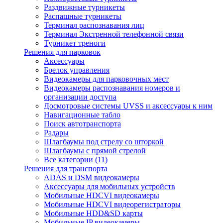
Раздвижные турникеты
Распашные турникеты
Терминал распознавания лиц
Терминал Экстренной телефонной связи
Турникет треноги
Решения для парковок
Аксессуары
Брелок управления
Видеокамеры для парковочных мест
Видеокамеры распознавания номеров и
организации доступа
Досмотровые системы UVSS и аксессуары к ним
Навигационные табло
Поиск автотранспорта
Радары
Шлагбаумы под стрелу со шторкой
Шлагбаумы с прямой стрелой
Все категории (11)
Решения для транспорта
ADAS и DSM видеокамеры
Аксессуары для мобильных устройств
Мобильные HDCVI видеокамеры
Мобильные HDCVI видеорегистраторы
Мобильные HDD&SD карты
Мобильные IP видеокамеры