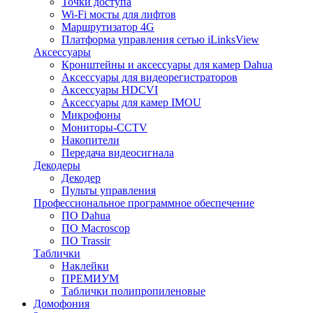
Точки доступа
Wi-Fi мосты для лифтов
Маршрутизатор 4G
Платформа управления сетью iLinksView
Аксессуары
Кронштейны и аксессуары для камер Dahua
Аксессуары для видеорегистраторов
Аксессуары HDCVI
Аксессуары для камер IMOU
Микрофоны
Мониторы-CCTV
Накопители
Передача видеосигнала
Декодеры
Декодер
Пульты управления
Профессиональное программное обеспечение
ПО Dahua
ПО Macroscop
ПО Trassir
Таблички
Наклейки
ПРЕМИУМ
Таблички полипропиленовые
Домофония