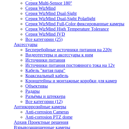
Серия Multi-Sensor 180°
Серия WizMind
Серия WizMind Dual-Sight
Серия WizMind Dual-Sight Polarlight
Серия WizMind Full-Color фиксированные камеры
Серия WizMind High Temperature Tolerance
Серия WizMind IVD
Все категории (25)
Аксессуары
Бесперебойные источники питания на 220v
Видеотестеры и аксессуары к ним
Источники питания
Источники питания постоянного тока на 12v
Кабель "витая пара"
Коаксиальный кабель
Кронштейны и монтажные коробки для камер
Объективы
Радары
Разъёмы и штеккера
Все категории (12)
Антикоррозийные камеры
Anti-corrosion Cameras
Anti-corrosion PTZ dome
Архив Проектные решения
Взрывозащищенные камеры