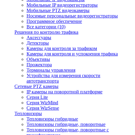
Мобильные IP видеорегистраторы
Мобильные PTZ видеокамеры
Носимые персональные видеорегистраторы
Программное обеспечение
Все категории (10)
Решения по контролю трафика
Аксессуары
Детекторы
Камеры для контроля за трафиком
Камеры для контроля и успокоения трафика
Объективы
Прожектора
Терминалы управления
Устройства для измерения скорости
автотранспорта
Сетевые PTZ камеры
IP камеры на поворотной платформе
Серия Lite
Серия WizMind
Серия WizSense
Тепловизоры
Тепловизоры гибридные
Тепловизоры гибридные, поворотные
Тепловизоры гибридные, поворотные с