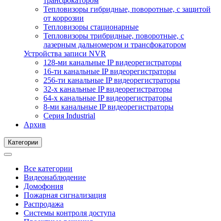
трансфокатором
Тепловизоры гибридные, поворотные, с защитой
от коррозии
Тепловизоры стационарные
Тепловизоры трибридные, поворотные, с
лазерным дальномером и трансфокатором
Устройства записи NVR
128-ми канальные IP видеорегистраторы
16-ти канальные IP видеорегистраторы
256-ти канальные IP видеорегистраторы
32-х канальные IP видеорегистраторы
64-х канальные IP видеорегистраторы
8-ми канальные IP видеорегистраторы
Серия Industrial
Архив
Категории
Все категории
Видеонаблюдение
Домофония
Пожарная сигнализация
Распродажа
Системы контроля доступа