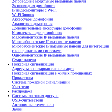
2-проводные модульные вызывные панели
2х проводная домофония
IP видеомониторы с Wi-Fi
Wi-Fi Звонок
Аксессуары домофония
Аналоговая домофония
Дополнительные аксессуары домофонии
Комплекты видеодомофонов
Малоабонентские IP вызывные панели
Многоабонентские IP вызывные панели
Многоабонентские IP вызывные панели для интеграции
с координатными системами
Одноабонентские IP вызывные панели
Смарт панели
Пожарная сигнализация
Адресуемая пожарная сигнализация
Пожарная сигнализация в жилых помещениях
Прожектора
Система пожарной сигнализации
Указатели
Распродажа
Системы контроля доступа
USB-считыватели
Автономные терминалы
Замки