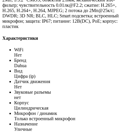
фильтр; чувствительность 0.01лк@F2.2; сжатие: H.265+,
H.265, H.264+, H.264, MJPEG; 2 потока до 2Мп@25к/с;
DWDR; 3D NR; BLC, HLC; Smart подсветка; встроенный
микрофон; защита: IP67; питание: 12В(DC), PoE; корпус:
пластик
Характеристики
WiFi
Нет
Бренд
Dahua
Вид
Цифра (ip)
Датчик движения
Нет
Звуковые разъемы
нет
Корпус
Цилиндрическая
Микрофон / динамик
Только встроенный микрофон
Назначение
Уличные