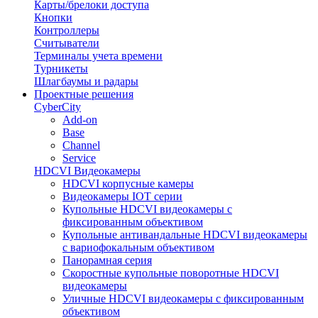
Карты/брелоки доступа
Кнопки
Контроллеры
Считыватели
Терминалы учета времени
Турникеты
Шлагбаумы и радары
Проектные решения
CyberCity
Add-on
Base
Channel
Service
HDCVI Видеокамеры
HDCVI корпусные камеры
Видеокамеры IOT серии
Купольные HDCVI видеокамеры с
фиксированным объективом
Купольные антивандальные HDCVI видеокамеры
с вариофокальным объективом
Панорамная серия
Скоростные купольные поворотные HDCVI
видеокамеры
Уличные HDCVI видеокамеры с фиксированным
объективом