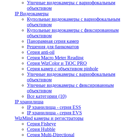
Уличные видеокамеры с вариофокальным
объективом
IP Видеокамеры
Купольные видеокамеры с вариофокальным
объективом
Купольные видеокамеры с фиксированным
объективом
Панорамная серия камер
Решения для банкоматов
Серия anti-oil
Серия Macro Meter Reading
Серия WizColor и TiOC PRO
Серия камер с объективом pinhole
Уличные видеокамеры с вариофокальным
объективом
Уличные видеокамеры с фиксированным
объективом
Все категории (10)
IP хранилища
IP хранилища - серия ESS
IP хранилища - серия EVS
WizMind камеры и регистраторы
Серия Fisheye
Серия Hubble
Серия Multi-Directional