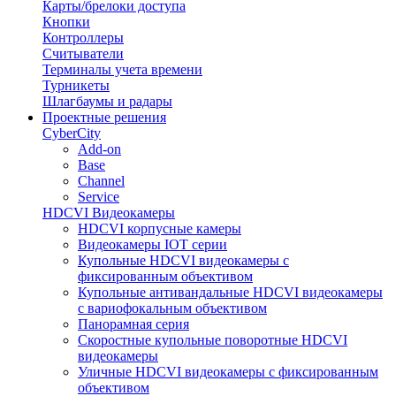
Карты/брелоки доступа
Кнопки
Контроллеры
Считыватели
Терминалы учета времени
Турникеты
Шлагбаумы и радары
Проектные решения
CyberCity
Add-on
Base
Channel
Service
HDCVI Видеокамеры
HDCVI корпусные камеры
Видеокамеры IOT серии
Купольные HDCVI видеокамеры с
фиксированным объективом
Купольные антивандальные HDCVI видеокамеры
с вариофокальным объективом
Панорамная серия
Скоростные купольные поворотные HDCVI
видеокамеры
Уличные HDCVI видеокамеры с фиксированным
объективом