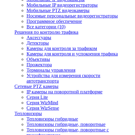
Мобильные IP видеорегистраторы
Мобильные PTZ видеокамеры
Носимые персональные видеорегистраторы
Программное обеспечение
Все категории (10)
Решения по контролю трафика
Аксессуары
Детекторы
Камеры для контроля за трафиком
Камеры для контроля и успокоения трафика
Объективы
Прожектора
Терминалы управления
Устройства для измерения скорости
автотранспорта
Сетевые PTZ камеры
IP камеры на поворотной платформе
Серия Lite
Серия WizMind
Серия WizSense
Тепловизоры
Тепловизоры гибридные
Тепловизоры гибридные, поворотные
Тепловизоры гибридные, поворотные с