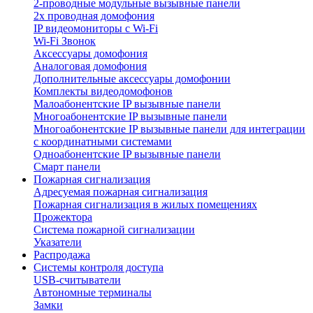
2-проводные модульные вызывные панели
2х проводная домофония
IP видеомониторы с Wi-Fi
Wi-Fi Звонок
Аксессуары домофония
Аналоговая домофония
Дополнительные аксессуары домофонии
Комплекты видеодомофонов
Малоабонентские IP вызывные панели
Многоабонентские IP вызывные панели
Многоабонентские IP вызывные панели для интеграции
с координатными системами
Одноабонентские IP вызывные панели
Смарт панели
Пожарная сигнализация
Адресуемая пожарная сигнализация
Пожарная сигнализация в жилых помещениях
Прожектора
Система пожарной сигнализации
Указатели
Распродажа
Системы контроля доступа
USB-считыватели
Автономные терминалы
Замки