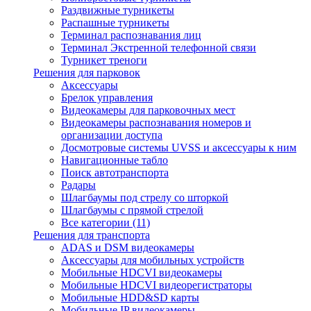
Раздвижные турникеты
Распашные турникеты
Терминал распознавания лиц
Терминал Экстренной телефонной связи
Турникет треноги
Решения для парковок
Аксессуары
Брелок управления
Видеокамеры для парковочных мест
Видеокамеры распознавания номеров и
организации доступа
Досмотровые системы UVSS и аксессуары к ним
Навигационные табло
Поиск автотранспорта
Радары
Шлагбаумы под стрелу со шторкой
Шлагбаумы с прямой стрелой
Все категории (11)
Решения для транспорта
ADAS и DSM видеокамеры
Аксессуары для мобильных устройств
Мобильные HDCVI видеокамеры
Мобильные HDCVI видеорегистраторы
Мобильные HDD&SD карты
Мобильные IP видеокамеры