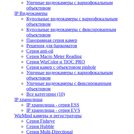
Уличные видеокамеры с вариофокальным
объективом
IP Видеокамеры
Купольные видеокамеры с вариофокальным
объективом
Купольные видеокамеры с фиксированным
объективом
Панорамная серия камер
Решения для банкоматов
Серия anti-oil
Серия Macro Meter Reading
Серия WizColor и TiOC PRO
Серия камер с объективом pinhole
Уличные видеокамеры с вариофокальным
объективом
Уличные видеокамеры с фиксированным
объективом
Все категории (10)
IP хранилища
IP хранилища - серия ESS
IP хранилища - серия EVS
WizMind камеры и регистраторы
Серия Fisheye
Серия Hubble
Серия Multi-Directional