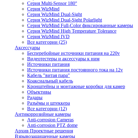
Серия Multi-Sensor 180°
Серия WizMind
Серия WizMind Dual-Sight
Серия WizMind Dual-Sight Polarlight
Серия WizMind Full-Color фиксированные камеры
Серия WizMind High Temperature Tolerance
Серия WizMind IVD
Все категории (25)
Аксессуары
Бесперебойные источники питания на 220v
Видеотестеры и аксессуары к ним
Источники питания
Источники питания постоянного тока на 12v
Кабель "витая пара"
Коаксиальный кабель
Кронштейны и монтажные коробки для камер
Объективы
Радары
Разъёмы и штеккера
Все категории (12)
Антикоррозийные камеры
Anti-corrosion Cameras
Anti-corrosion PTZ dome
Архив Проектные решения
Взрывозащищенные камеры