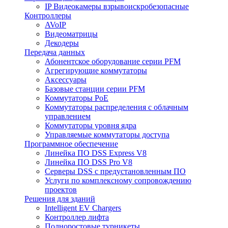
IP Видеокамеры взрывоискробезопасные
Контроллеры
AVoIP
Видеоматрицы
Декодеры
Передача данных
Абонентское оборудование серии PFM
Агрегирующие коммутаторы
Аксессуары
Базовые станции серии PFM
Коммутаторы PoE
Коммутаторы распределения с облачным
управлением
Коммутаторы уровня ядра
Управляемые коммутаторы доступа
Программное обеспечение
Линейка ПО DSS Express V8
Линейка ПО DSS Pro V8
Серверы DSS с предустановленным ПО
Услуги по комплексному сопровождению
проектов
Решения для зданий
Intelligent EV Chargers
Контроллер лифта
Полноростовые турникеты