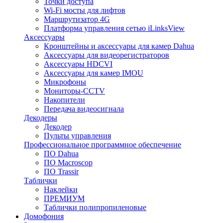
Точки доступа
Wi-Fi мосты для лифтов
Маршрутизатор 4G
Платформа управления сетью iLinksView
Аксессуары
Кронштейны и аксессуары для камер Dahua
Аксессуары для видеорегистраторов
Аксессуары HDCVI
Аксессуары для камер IMOU
Микрофоны
Мониторы-CCTV
Накопители
Передача видеосигнала
Декодеры
Декодер
Пульты управления
Профессиональное программное обеспечение
ПО Dahua
ПО Macroscop
ПО Trassir
Таблички
Наклейки
ПРЕМИУМ
Таблички полипропиленовые
Домофония