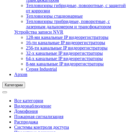
трансфокатором
Тепловизоры гибридные, поворотные, с защитой
от коррозии
Тепловизоры стационарные
Тепловизоры трибридные, поворотные, с
лазерным дальномером и трансфокатором
Устройства записи NVR
128-ми канальные IP видеорегистраторы
16-ти канальные IP видеорегистраторы
256-ти канальные IP видеорегистраторы
32-х канальные IP видеорегистраторы
64-х канальные IP видеорегистраторы
8-ми канальные IP видеорегистраторы
Серия Industrial
Архив
Категории
Все категории
Видеонаблюдение
Домофония
Пожарная сигнализация
Распродажа
Системы контроля доступа