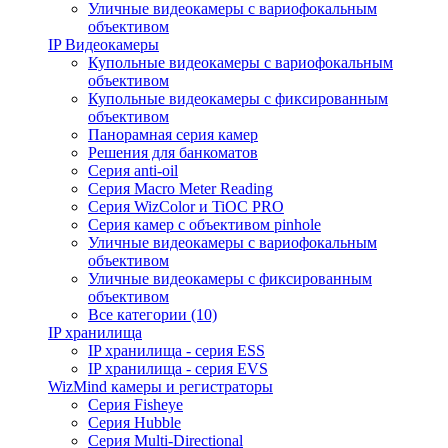
Уличные видеокамеры с вариофокальным
объективом
IP Видеокамеры
Купольные видеокамеры с вариофокальным
объективом
Купольные видеокамеры с фиксированным
объективом
Панорамная серия камер
Решения для банкоматов
Серия anti-oil
Серия Macro Meter Reading
Серия WizColor и TiOC PRO
Серия камер с объективом pinhole
Уличные видеокамеры с вариофокальным
объективом
Уличные видеокамеры с фиксированным
объективом
Все категории (10)
IP хранилища
IP хранилища - серия ESS
IP хранилища - серия EVS
WizMind камеры и регистраторы
Серия Fisheye
Серия Hubble
Серия Multi-Directional