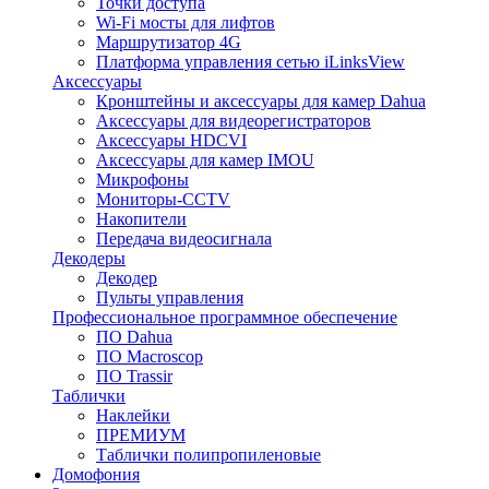
Точки доступа
Wi-Fi мосты для лифтов
Маршрутизатор 4G
Платформа управления сетью iLinksView
Аксессуары
Кронштейны и аксессуары для камер Dahua
Аксессуары для видеорегистраторов
Аксессуары HDCVI
Аксессуары для камер IMOU
Микрофоны
Мониторы-CCTV
Накопители
Передача видеосигнала
Декодеры
Декодер
Пульты управления
Профессиональное программное обеспечение
ПО Dahua
ПО Macroscop
ПО Trassir
Таблички
Наклейки
ПРЕМИУМ
Таблички полипропиленовые
Домофония