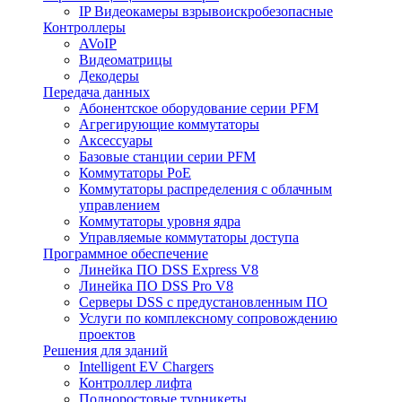
IP Видеокамеры взрывоискробезопасные
Контроллеры
AVoIP
Видеоматрицы
Декодеры
Передача данных
Абонентское оборудование серии PFM
Агрегирующие коммутаторы
Аксессуары
Базовые станции серии PFM
Коммутаторы PoE
Коммутаторы распределения с облачным
управлением
Коммутаторы уровня ядра
Управляемые коммутаторы доступа
Программное обеспечение
Линейка ПО DSS Express V8
Линейка ПО DSS Pro V8
Серверы DSS с предустановленным ПО
Услуги по комплексному сопровождению
проектов
Решения для зданий
Intelligent EV Chargers
Контроллер лифта
Полноростовые турникеты