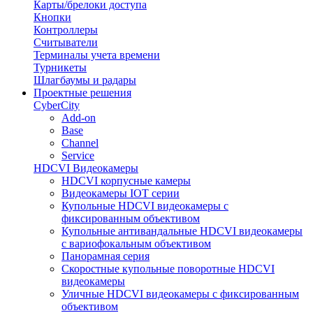
Карты/брелоки доступа
Кнопки
Контроллеры
Считыватели
Терминалы учета времени
Турникеты
Шлагбаумы и радары
Проектные решения
CyberCity
Add-on
Base
Channel
Service
HDCVI Видеокамеры
HDCVI корпусные камеры
Видеокамеры IOT серии
Купольные HDCVI видеокамеры с
фиксированным объективом
Купольные антивандальные HDCVI видеокамеры
с вариофокальным объективом
Панорамная серия
Скоростные купольные поворотные HDCVI
видеокамеры
Уличные HDCVI видеокамеры с фиксированным
объективом