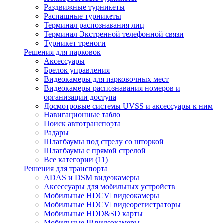
Раздвижные турникеты
Распашные турникеты
Терминал распознавания лиц
Терминал Экстренной телефонной связи
Турникет треноги
Решения для парковок
Аксессуары
Брелок управления
Видеокамеры для парковочных мест
Видеокамеры распознавания номеров и
организации доступа
Досмотровые системы UVSS и аксессуары к ним
Навигационные табло
Поиск автотранспорта
Радары
Шлагбаумы под стрелу со шторкой
Шлагбаумы с прямой стрелой
Все категории (11)
Решения для транспорта
ADAS и DSM видеокамеры
Аксессуары для мобильных устройств
Мобильные HDCVI видеокамеры
Мобильные HDCVI видеорегистраторы
Мобильные HDD&SD карты
Мобильные IP видеокамеры