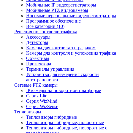
Мобильные IP видеорегистраторы
Мобильные PTZ видеокамеры
Носимые персональные видеорегистраторы
Программное обеспечение
Все категории (10)
Решения по контролю трафика
Аксессуары
Детекторы
Камеры для контроля за трафиком
Камеры для контроля и успокоения трафика
Объективы
Прожектора
Терминалы управления
Устройства для измерения скорости
автотранспорта
Сетевые PTZ камеры
IP камеры на поворотной платформе
Серия Lite
Серия WizMind
Серия WizSense
Тепловизоры
Тепловизоры гибридные
Тепловизоры гибридные, поворотные
Тепловизоры гибридные, поворотные с