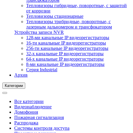
трансфокатором
Тепловизоры гибридные, поворотные, с защитой
от коррозии
Тепловизоры стационарные
Тепловизоры трибридные, поворотные, с
лазерным дальномером и трансфокатором
Устройства записи NVR
128-ми канальные IP видеорегистраторы
16-ти канальные IP видеорегистраторы
256-ти канальные IP видеорегистраторы
32-х канальные IP видеорегистраторы
64-х канальные IP видеорегистраторы
8-ми канальные IP видеорегистраторы
Серия Industrial
Архив
Категории
Все категории
Видеонаблюдение
Домофония
Пожарная сигнализация
Распродажа
Системы контроля доступа