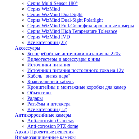
Серия Multi-Sensor 180°
Серия WizMind
Серия WizMind Dual-Sight
Серия WizMind Dual-Sight Polarlight
Серия WizMind Full-Color фиксированные камеры
Серия WizMind High Temperature Tolerance
Серия WizMind IVD
Все категории (25)
Аксессуары
Бесперебойные источники питания на 220v
Видеотестеры и аксессуары к ним
Источники питания
Источники питания постоянного тока на 12v
Кабель "витая пара"
Коаксиальный кабель
Кронштейны и монтажные коробки для камер
Объективы
Радары
Разъёмы и штеккера
Все категории (12)
Антикоррозийные камеры
Anti-corrosion Cameras
Anti-corrosion PTZ dome
Архив Проектные решения
Взрывозащищенные камеры