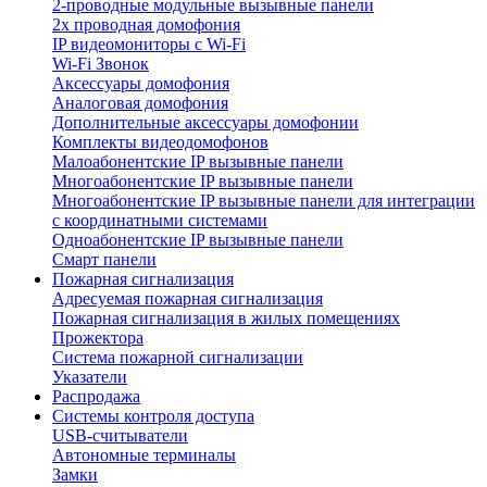
2-проводные модульные вызывные панели
2х проводная домофония
IP видеомониторы с Wi-Fi
Wi-Fi Звонок
Аксессуары домофония
Аналоговая домофония
Дополнительные аксессуары домофонии
Комплекты видеодомофонов
Малоабонентские IP вызывные панели
Многоабонентские IP вызывные панели
Многоабонентские IP вызывные панели для интеграции
с координатными системами
Одноабонентские IP вызывные панели
Смарт панели
Пожарная сигнализация
Адресуемая пожарная сигнализация
Пожарная сигнализация в жилых помещениях
Прожектора
Система пожарной сигнализации
Указатели
Распродажа
Системы контроля доступа
USB-считыватели
Автономные терминалы
Замки