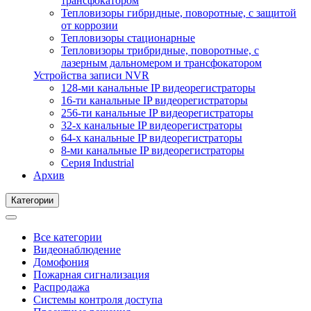
трансфокатором
Тепловизоры гибридные, поворотные, с защитой
от коррозии
Тепловизоры стационарные
Тепловизоры трибридные, поворотные, с
лазерным дальномером и трансфокатором
Устройства записи NVR
128-ми канальные IP видеорегистраторы
16-ти канальные IP видеорегистраторы
256-ти канальные IP видеорегистраторы
32-х канальные IP видеорегистраторы
64-х канальные IP видеорегистраторы
8-ми канальные IP видеорегистраторы
Серия Industrial
Архив
Категории
Все категории
Видеонаблюдение
Домофония
Пожарная сигнализация
Распродажа
Системы контроля доступа