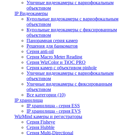
Уличные видеокамеры с вариофокальным
объективом
IP Видеокамеры
Купольные видеокамеры с вариофокальным
объективом
Купольные видеокамеры с фиксированным
объективом
Панорамная серия камер
Решения для банкоматов
Серия anti-oil
Серия Macro Meter Reading
Серия WizColor и TiOC PRO
Серия камер с объективом pinhole
Уличные видеокамеры с вариофокальным
объективом
Уличные видеокамеры с фиксированным
объективом
Все категории (10)
IP хранилища
IP хранилища - серия ESS
IP хранилища - серия EVS
WizMind камеры и регистраторы
Серия Fisheye
Серия Hubble
Серия Multi-Directional