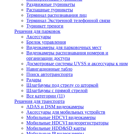
Раздвижные турникеты
Распашные турникеты
Терминал распознавания лиц
Терминал Экстренной телефонной связи
Турникет треноги
Решения для парковок
Аксессуары
Брелок управления
Видеокамеры для парковочных мест
Видеокамеры распознавания номеров и
организации доступа
Досмотровые системы UVSS и аксессуары к ним
Навигационные табло
Поиск автотранспорта
Радары
Шлагбаумы под стрелу со шторкой
Шлагбаумы с прямой стрелой
Все категории (11)
Решения для транспорта
ADAS и DSM видеокамеры
Аксессуары для мобильных устройств
Мобильные HDCVI видеокамеры
Мобильные HDCVI видеорегистраторы
Мобильные HDD&SD карты
Мобильные IP видеокамеры