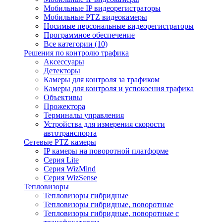
Мобильные IP видеорегистраторы
Мобильные PTZ видеокамеры
Носимые персональные видеорегистраторы
Программное обеспечение
Все категории (10)
Решения по контролю трафика
Аксессуары
Детекторы
Камеры для контроля за трафиком
Камеры для контроля и успокоения трафика
Объективы
Прожектора
Терминалы управления
Устройства для измерения скорости
автотранспорта
Сетевые PTZ камеры
IP камеры на поворотной платформе
Серия Lite
Серия WizMind
Серия WizSense
Тепловизоры
Тепловизоры гибридные
Тепловизоры гибридные, поворотные
Тепловизоры гибридные, поворотные с