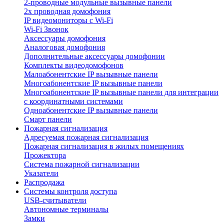
2-проводные модульные вызывные панели
2х проводная домофония
IP видеомониторы с Wi-Fi
Wi-Fi Звонок
Аксессуары домофония
Аналоговая домофония
Дополнительные аксессуары домофонии
Комплекты видеодомофонов
Малоабонентские IP вызывные панели
Многоабонентские IP вызывные панели
Многоабонентские IP вызывные панели для интеграции
с координатными системами
Одноабонентские IP вызывные панели
Смарт панели
Пожарная сигнализация
Адресуемая пожарная сигнализация
Пожарная сигнализация в жилых помещениях
Прожектора
Система пожарной сигнализации
Указатели
Распродажа
Системы контроля доступа
USB-считыватели
Автономные терминалы
Замки