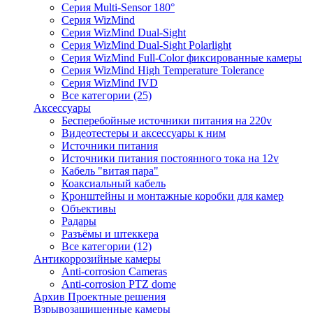
Серия Multi-Sensor 180°
Серия WizMind
Серия WizMind Dual-Sight
Серия WizMind Dual-Sight Polarlight
Серия WizMind Full-Color фиксированные камеры
Серия WizMind High Temperature Tolerance
Серия WizMind IVD
Все категории (25)
Аксессуары
Бесперебойные источники питания на 220v
Видеотестеры и аксессуары к ним
Источники питания
Источники питания постоянного тока на 12v
Кабель "витая пара"
Коаксиальный кабель
Кронштейны и монтажные коробки для камер
Объективы
Радары
Разъёмы и штеккера
Все категории (12)
Антикоррозийные камеры
Anti-corrosion Cameras
Anti-corrosion PTZ dome
Архив Проектные решения
Взрывозащищенные камеры