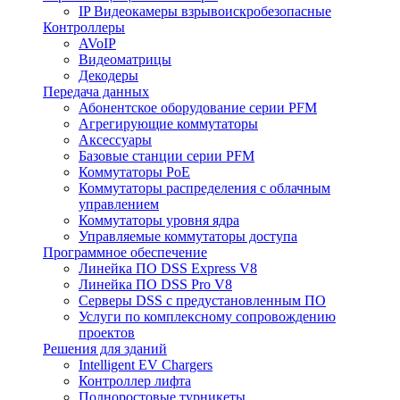
IP Видеокамеры взрывоискробезопасные
Контроллеры
AVoIP
Видеоматрицы
Декодеры
Передача данных
Абонентское оборудование серии PFM
Агрегирующие коммутаторы
Аксессуары
Базовые станции серии PFM
Коммутаторы PoE
Коммутаторы распределения с облачным
управлением
Коммутаторы уровня ядра
Управляемые коммутаторы доступа
Программное обеспечение
Линейка ПО DSS Express V8
Линейка ПО DSS Pro V8
Серверы DSS с предустановленным ПО
Услуги по комплексному сопровождению
проектов
Решения для зданий
Intelligent EV Chargers
Контроллер лифта
Полноростовые турникеты