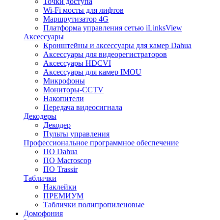
Точки доступа
Wi-Fi мосты для лифтов
Маршрутизатор 4G
Платформа управления сетью iLinksView
Аксессуары
Кронштейны и аксессуары для камер Dahua
Аксессуары для видеорегистраторов
Аксессуары HDCVI
Аксессуары для камер IMOU
Микрофоны
Мониторы-CCTV
Накопители
Передача видеосигнала
Декодеры
Декодер
Пульты управления
Профессиональное программное обеспечение
ПО Dahua
ПО Macroscop
ПО Trassir
Таблички
Наклейки
ПРЕМИУМ
Таблички полипропиленовые
Домофония