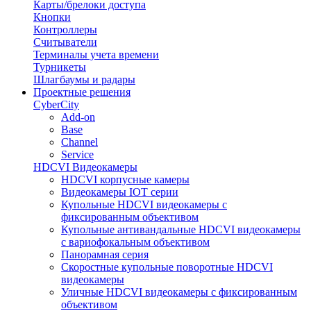
Карты/брелоки доступа
Кнопки
Контроллеры
Считыватели
Терминалы учета времени
Турникеты
Шлагбаумы и радары
Проектные решения
CyberCity
Add-on
Base
Channel
Service
HDCVI Видеокамеры
HDCVI корпусные камеры
Видеокамеры IOT серии
Купольные HDCVI видеокамеры с
фиксированным объективом
Купольные антивандальные HDCVI видеокамеры
с вариофокальным объективом
Панорамная серия
Скоростные купольные поворотные HDCVI
видеокамеры
Уличные HDCVI видеокамеры с фиксированным
объективом