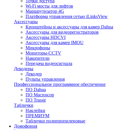
Точки доступа
Wi-Fi мосты для лифтов
Маршрутизатор 4G
Платформа управления сетью iLinksView
Аксессуары
Кронштейны и аксессуары для камер Dahua
Аксессуары для видеорегистраторов
Аксессуары HDCVI
Аксессуары для камер IMOU
Микрофоны
Мониторы-CCTV
Накопители
Передача видеосигнала
Декодеры
Декодер
Пульты управления
Профессиональное программное обеспечение
ПО Dahua
ПО Macroscop
ПО Trassir
Таблички
Наклейки
ПРЕМИУМ
Таблички полипропиленовые
Домофония