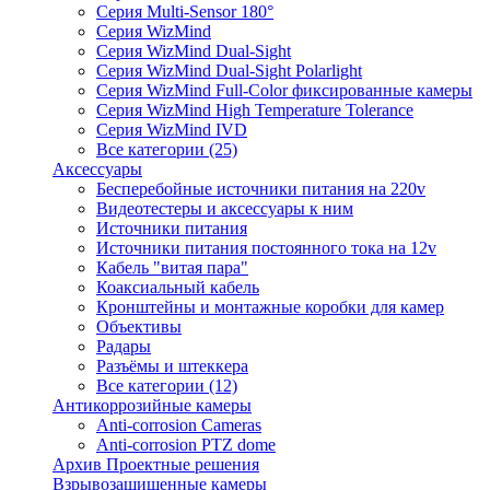
Серия Multi-Sensor 180°
Серия WizMind
Серия WizMind Dual-Sight
Серия WizMind Dual-Sight Polarlight
Серия WizMind Full-Color фиксированные камеры
Серия WizMind High Temperature Tolerance
Серия WizMind IVD
Все категории (25)
Аксессуары
Бесперебойные источники питания на 220v
Видеотестеры и аксессуары к ним
Источники питания
Источники питания постоянного тока на 12v
Кабель "витая пара"
Коаксиальный кабель
Кронштейны и монтажные коробки для камер
Объективы
Радары
Разъёмы и штеккера
Все категории (12)
Антикоррозийные камеры
Anti-corrosion Cameras
Anti-corrosion PTZ dome
Архив Проектные решения
Взрывозащищенные камеры