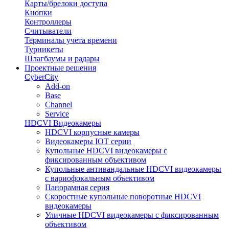
Карты/брелоки доступа
Кнопки
Контроллеры
Считыватели
Терминалы учета времени
Турникеты
Шлагбаумы и радары
Проектные решения
CyberCity
Add-on
Base
Channel
Service
HDCVI Видеокамеры
HDCVI корпусные камеры
Видеокамеры IOT серии
Купольные HDCVI видеокамеры с
фиксированным объективом
Купольные антивандальные HDCVI видеокамеры
с вариофокальным объективом
Панорамная серия
Скоростные купольные поворотные HDCVI
видеокамеры
Уличные HDCVI видеокамеры с фиксированным
объективом