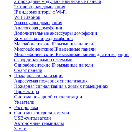
2-проводные модульные вызывные панели
2х проводная домофония
IP видеомониторы с Wi-Fi
Wi-Fi Звонок
Аксессуары домофония
Аналоговая домофония
Дополнительные аксессуары домофонии
Комплекты видеодомофонов
Малоабонентские IP вызывные панели
Многоабонентские IP вызывные панели
Многоабонентские IP вызывные панели для интеграции
с координатными системами
Одноабонентские IP вызывные панели
Смарт панели
Пожарная сигнализация
Адресуемая пожарная сигнализация
Пожарная сигнализация в жилых помещениях
Прожектора
Система пожарной сигнализации
Указатели
Распродажа
Системы контроля доступа
USB-считыватели
Автономные терминалы
Замки