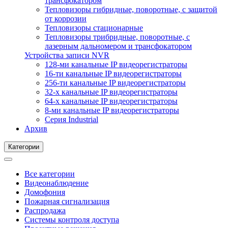
трансфокатором
Тепловизоры гибридные, поворотные, с защитой
от коррозии
Тепловизоры стационарные
Тепловизоры трибридные, поворотные, с
лазерным дальномером и трансфокатором
Устройства записи NVR
128-ми канальные IP видеорегистраторы
16-ти канальные IP видеорегистраторы
256-ти канальные IP видеорегистраторы
32-х канальные IP видеорегистраторы
64-х канальные IP видеорегистраторы
8-ми канальные IP видеорегистраторы
Серия Industrial
Архив
Категории
Все категории
Видеонаблюдение
Домофония
Пожарная сигнализация
Распродажа
Системы контроля доступа