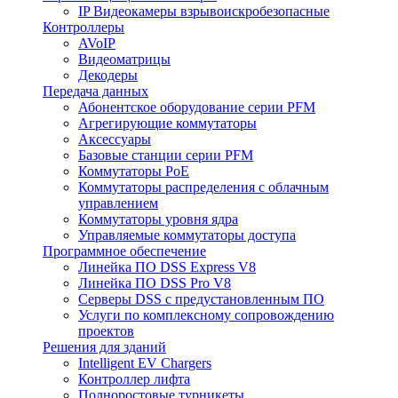
IP Видеокамеры взрывоискробезопасные
Контроллеры
AVoIP
Видеоматрицы
Декодеры
Передача данных
Абонентское оборудование серии PFM
Агрегирующие коммутаторы
Аксессуары
Базовые станции серии PFM
Коммутаторы PoE
Коммутаторы распределения с облачным
управлением
Коммутаторы уровня ядра
Управляемые коммутаторы доступа
Программное обеспечение
Линейка ПО DSS Express V8
Линейка ПО DSS Pro V8
Серверы DSS с предустановленным ПО
Услуги по комплексному сопровождению
проектов
Решения для зданий
Intelligent EV Chargers
Контроллер лифта
Полноростовые турникеты