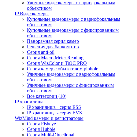
Уличные видеокамеры с вариофокальным
объективом
IP Видеокамеры
Купольные видеокамеры с вариофокальным
объективом
Купольные видеокамеры с фиксированным
объективом
Панорамная серия камер
Решения для банкоматов
Серия anti-oil
Серия Macro Meter Reading
Серия WizColor и TiOC PRO
Серия камер с объективом pinhole
Уличные видеокамеры с вариофокальным
объективом
Уличные видеокамеры с фиксированным
объективом
Все категории (10)
IP хранилища
IP хранилища - серия ESS
IP хранилища - серия EVS
WizMind камеры и регистраторы
Серия Fisheye
Серия Hubble
Серия Multi-Directional