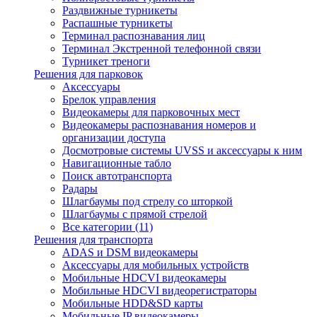
Раздвижные турникеты
Распашные турникеты
Терминал распознавания лиц
Терминал Экстренной телефонной связи
Турникет треноги
Решения для парковок
Аксессуары
Брелок управления
Видеокамеры для парковочных мест
Видеокамеры распознавания номеров и
организации доступа
Досмотровые системы UVSS и аксессуары к ним
Навигационные табло
Поиск автотранспорта
Радары
Шлагбаумы под стрелу со шторкой
Шлагбаумы с прямой стрелой
Все категории (11)
Решения для транспорта
ADAS и DSM видеокамеры
Аксессуары для мобильных устройств
Мобильные HDCVI видеокамеры
Мобильные HDCVI видеорегистраторы
Мобильные HDD&SD карты
Мобильные IP видеокамеры