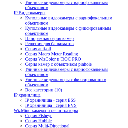
Уличные видеокамеры с вариофокальным
объективом
IP Видеокамеры
Купольные видеокамеры с вариофокальным
объективом
Купольные видеокамеры с фиксированным
объективом
Панорамная серия камер
Решения для банкоматов
Серия anti-oil
Серия Macro Meter Reading
Серия WizColor и TiOC PRO
Серия камер с объективом pinhole
Уличные видеокамеры с вариофокальным
объективом
Уличные видеокамеры с фиксированным
объективом
Все категории (10)
IP хранилища
IP хранилища - серия ESS
IP хранилища - серия EVS
WizMind камеры и регистраторы
Серия Fisheye
Серия Hubble
Серия Multi-Directional