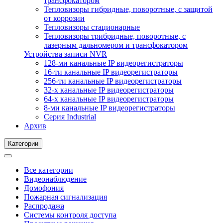
трансфокатором
Тепловизоры гибридные, поворотные, с защитой
от коррозии
Тепловизоры стационарные
Тепловизоры трибридные, поворотные, с
лазерным дальномером и трансфокатором
Устройства записи NVR
128-ми канальные IP видеорегистраторы
16-ти канальные IP видеорегистраторы
256-ти канальные IP видеорегистраторы
32-х канальные IP видеорегистраторы
64-х канальные IP видеорегистраторы
8-ми канальные IP видеорегистраторы
Серия Industrial
Архив
Категории
Все категории
Видеонаблюдение
Домофония
Пожарная сигнализация
Распродажа
Системы контроля доступа