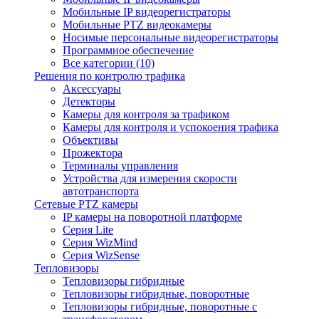
Мобильные IP видеорегистраторы
Мобильные PTZ видеокамеры
Носимые персональные видеорегистраторы
Программное обеспечение
Все категории (10)
Решения по контролю трафика
Аксессуары
Детекторы
Камеры для контроля за трафиком
Камеры для контроля и успокоения трафика
Объективы
Прожектора
Терминалы управления
Устройства для измерения скорости
автотранспорта
Сетевые PTZ камеры
IP камеры на поворотной платформе
Серия Lite
Серия WizMind
Серия WizSense
Тепловизоры
Тепловизоры гибридные
Тепловизоры гибридные, поворотные
Тепловизоры гибридные, поворотные с