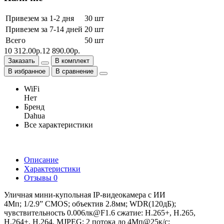
Привезем за 1-2 дня
30 шт
Привезем за 7-14 дней
20 шт
Всего
50 шт
10 312.00р.
12 890.00р.
Заказать
В комплект
В избранное
В сравнение
WiFi
Нет
Бренд
Dahua
Все характеристики
Описание
Характеристики
Отзывы
0
Уличная мини-купольная IP-видеокамера с ИИ
4Мп; 1/2.9” CMOS; объектив 2.8мм; WDR(120дБ);
чувствительность 0.006лк@F1.6 сжатие: H.265+, H.265,
H.264+, H.264, MJPEG; 2 потока до 4Мп@25к/с;