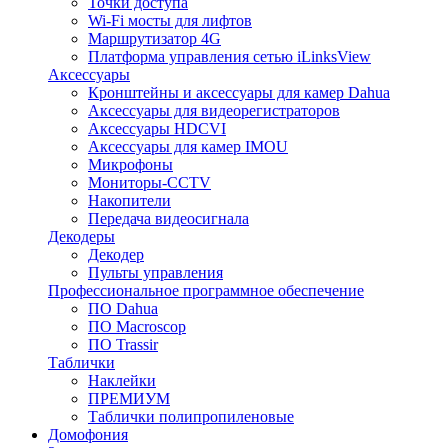
Точки доступа
Wi-Fi мосты для лифтов
Маршрутизатор 4G
Платформа управления сетью iLinksView
Аксессуары
Кронштейны и аксессуары для камер Dahua
Аксессуары для видеорегистраторов
Аксессуары HDCVI
Аксессуары для камер IMOU
Микрофоны
Мониторы-CCTV
Накопители
Передача видеосигнала
Декодеры
Декодер
Пульты управления
Профессиональное программное обеспечение
ПО Dahua
ПО Macroscop
ПО Trassir
Таблички
Наклейки
ПРЕМИУМ
Таблички полипропиленовые
Домофония