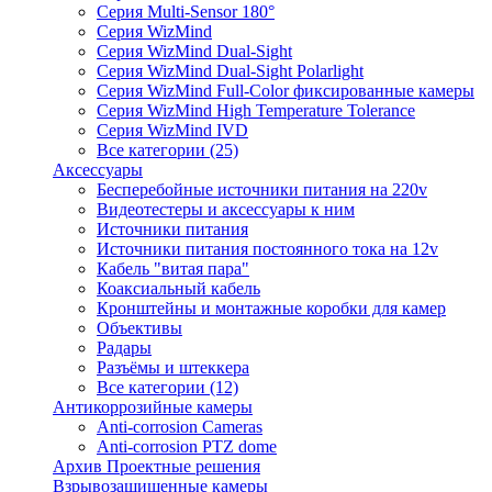
Серия Multi-Sensor 180°
Серия WizMind
Серия WizMind Dual-Sight
Серия WizMind Dual-Sight Polarlight
Серия WizMind Full-Color фиксированные камеры
Серия WizMind High Temperature Tolerance
Серия WizMind IVD
Все категории (25)
Аксессуары
Бесперебойные источники питания на 220v
Видеотестеры и аксессуары к ним
Источники питания
Источники питания постоянного тока на 12v
Кабель "витая пара"
Коаксиальный кабель
Кронштейны и монтажные коробки для камер
Объективы
Радары
Разъёмы и штеккера
Все категории (12)
Антикоррозийные камеры
Anti-corrosion Cameras
Anti-corrosion PTZ dome
Архив Проектные решения
Взрывозащищенные камеры