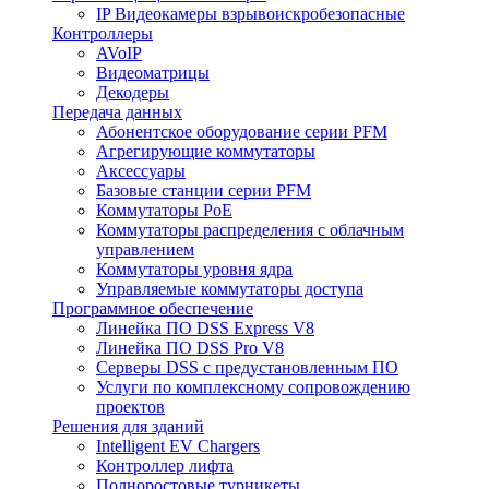
IP Видеокамеры взрывоискробезопасные
Контроллеры
AVoIP
Видеоматрицы
Декодеры
Передача данных
Абонентское оборудование серии PFM
Агрегирующие коммутаторы
Аксессуары
Базовые станции серии PFM
Коммутаторы PoE
Коммутаторы распределения с облачным
управлением
Коммутаторы уровня ядра
Управляемые коммутаторы доступа
Программное обеспечение
Линейка ПО DSS Express V8
Линейка ПО DSS Pro V8
Серверы DSS с предустановленным ПО
Услуги по комплексному сопровождению
проектов
Решения для зданий
Intelligent EV Chargers
Контроллер лифта
Полноростовые турникеты