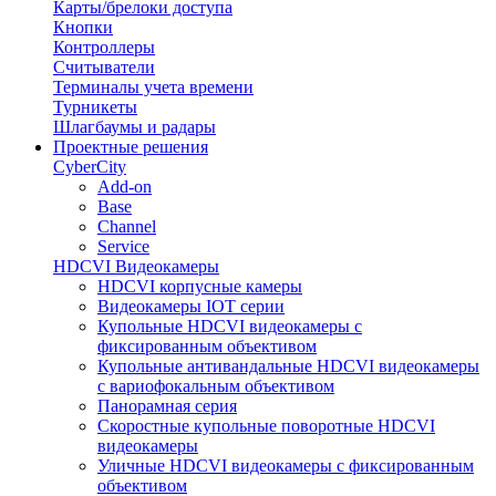
Карты/брелоки доступа
Кнопки
Контроллеры
Считыватели
Терминалы учета времени
Турникеты
Шлагбаумы и радары
Проектные решения
CyberCity
Add-on
Base
Channel
Service
HDCVI Видеокамеры
HDCVI корпусные камеры
Видеокамеры IOT серии
Купольные HDCVI видеокамеры с
фиксированным объективом
Купольные антивандальные HDCVI видеокамеры
с вариофокальным объективом
Панорамная серия
Скоростные купольные поворотные HDCVI
видеокамеры
Уличные HDCVI видеокамеры с фиксированным
объективом