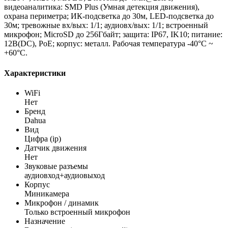
видеоаналитика: SMD Plus (Умная детекция движения),
охрана периметра; ИК-подсветка до 30м, LED-подсветка до
30м; тревожные вх/вых: 1/1; аудиовх/вых: 1/1; встроенный
микрофон; MicroSD до 256Гбайт; защита: IP67, IK10; питание:
12В(DC), PoE; корпус: металл. Рабочая температура -40°C ~
+60°C.
Характеристики
WiFi
Нет
Бренд
Dahua
Вид
Цифра (ip)
Датчик движения
Нет
Звуковые разъемы
аудиовход+аудиовыход
Корпус
Миникамера
Микрофон / динамик
Только встроенный микрофон
Назначение