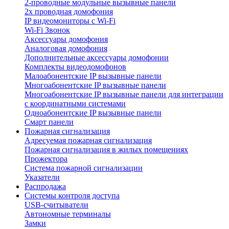
2-проводные модульные вызывные панели
2х проводная домофония
IP видеомониторы с Wi-Fi
Wi-Fi Звонок
Аксессуары домофония
Аналоговая домофония
Дополнительные аксессуары домофонии
Комплекты видеодомофонов
Малоабонентские IP вызывные панели
Многоабонентские IP вызывные панели
Многоабонентские IP вызывные панели для интеграции
с координатными системами
Одноабонентские IP вызывные панели
Смарт панели
Пожарная сигнализация
Адресуемая пожарная сигнализация
Пожарная сигнализация в жилых помещениях
Прожектора
Система пожарной сигнализации
Указатели
Распродажа
Системы контроля доступа
USB-считыватели
Автономные терминалы
Замки