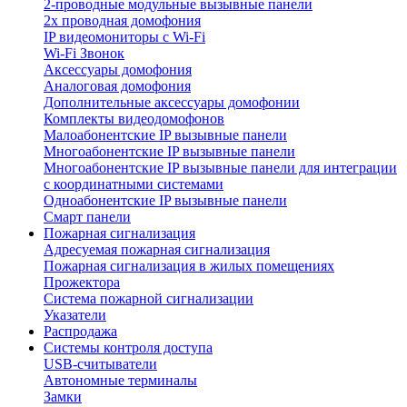
2-проводные модульные вызывные панели
2х проводная домофония
IP видеомониторы с Wi-Fi
Wi-Fi Звонок
Аксессуары домофония
Аналоговая домофония
Дополнительные аксессуары домофонии
Комплекты видеодомофонов
Малоабонентские IP вызывные панели
Многоабонентские IP вызывные панели
Многоабонентские IP вызывные панели для интеграции
с координатными системами
Одноабонентские IP вызывные панели
Смарт панели
Пожарная сигнализация
Адресуемая пожарная сигнализация
Пожарная сигнализация в жилых помещениях
Прожектора
Система пожарной сигнализации
Указатели
Распродажа
Системы контроля доступа
USB-считыватели
Автономные терминалы
Замки