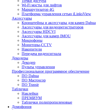
Точки доступа
Wi-Fi мосты для лифтов
Маршрутизатор 4G
Платформа управления сетью iLinksView
Аксессуары
Кронштейны и аксессуары для камер Dahua
Аксессуары для видеорегистраторов
Аксессуары HDCVI
Аксессуары для камер IMOU
Микрофоны
Мониторы-CCTV
Накопители
Передача видеосигнала
Декодеры
Декодер
Пульты управления
Профессиональное программное обеспечение
ПО Dahua
ПО Macroscop
ПО Trassir
Таблички
Наклейки
ПРЕМИУМ
Таблички полипропиленовые
Домофония