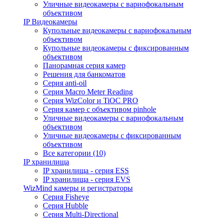
Уличные видеокамеры с вариофокальным
объективом
IP Видеокамеры
Купольные видеокамеры с вариофокальным
объективом
Купольные видеокамеры с фиксированным
объективом
Панорамная серия камер
Решения для банкоматов
Серия anti-oil
Серия Macro Meter Reading
Серия WizColor и TiOC PRO
Серия камер с объективом pinhole
Уличные видеокамеры с вариофокальным
объективом
Уличные видеокамеры с фиксированным
объективом
Все категории (10)
IP хранилища
IP хранилища - серия ESS
IP хранилища - серия EVS
WizMind камеры и регистраторы
Серия Fisheye
Серия Hubble
Серия Multi-Directional