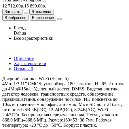
12 712.00р.
15 890.00р.
Заказать
В комплект
В избранное
В сравнение
Бренд
Dahua
Все характеристики
Описание
Характеристики
Отзывы
0
Дверной звонок с Wi-Fi (Черный)
4Мп; 1/3.11” CMOS; угол обзора 180°; сжатие: H.265; 2 потока
до 4Мп@15к/с; Удаленный доступ DMSS. Видеоаналитика:
детектор человека, транспортных средств, обнаружение
праздношатания, обнаружение посылок; ИК-подсветка до
10м; встроенные микрофон, динамик; MicroSD до 512Гбайт;
питание: USB 5В(DC), 12-24В(DC), 8-24В(AC); Wi-Fi
2.4/5ГГц. Беспроводная передача сигнала, Несущая частота
868,0 МГц–868,6 МГц. Размер:160×53×38.7мм. Рабочая
температура: –20 °C до +50°C. Корпус: пластик.