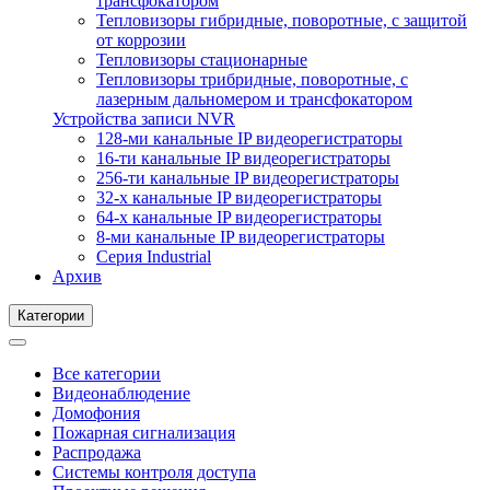
трансфокатором
Тепловизоры гибридные, поворотные, с защитой
от коррозии
Тепловизоры стационарные
Тепловизоры трибридные, поворотные, с
лазерным дальномером и трансфокатором
Устройства записи NVR
128-ми канальные IP видеорегистраторы
16-ти канальные IP видеорегистраторы
256-ти канальные IP видеорегистраторы
32-х канальные IP видеорегистраторы
64-х канальные IP видеорегистраторы
8-ми канальные IP видеорегистраторы
Серия Industrial
Архив
Категории
Все категории
Видеонаблюдение
Домофония
Пожарная сигнализация
Распродажа
Системы контроля доступа