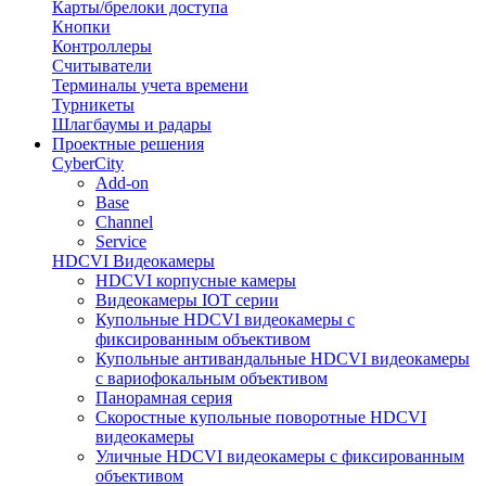
Карты/брелоки доступа
Кнопки
Контроллеры
Считыватели
Терминалы учета времени
Турникеты
Шлагбаумы и радары
Проектные решения
CyberCity
Add-on
Base
Channel
Service
HDCVI Видеокамеры
HDCVI корпусные камеры
Видеокамеры IOT серии
Купольные HDCVI видеокамеры с
фиксированным объективом
Купольные антивандальные HDCVI видеокамеры
с вариофокальным объективом
Панорамная серия
Скоростные купольные поворотные HDCVI
видеокамеры
Уличные HDCVI видеокамеры с фиксированным
объективом