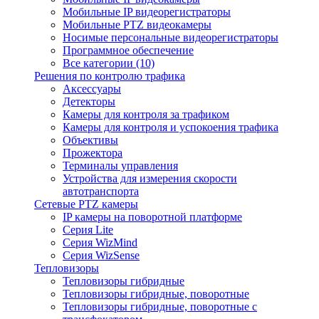
Мобильные IP видеорегистраторы
Мобильные PTZ видеокамеры
Носимые персональные видеорегистраторы
Программное обеспечение
Все категории (10)
Решения по контролю трафика
Аксессуары
Детекторы
Камеры для контроля за трафиком
Камеры для контроля и успокоения трафика
Объективы
Прожектора
Терминалы управления
Устройства для измерения скорости
автотранспорта
Сетевые PTZ камеры
IP камеры на поворотной платформе
Серия Lite
Серия WizMind
Серия WizSense
Тепловизоры
Тепловизоры гибридные
Тепловизоры гибридные, поворотные
Тепловизоры гибридные, поворотные с