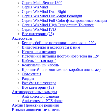
Серия Multi-Sensor 180°
Серия WizMind
Серия WizMind Dual-Sight
Серия WizMind Dual-Sight Polarlight
Серия WizMind Full-Color фиксированные камеры
Серия WizMind High Temperature Tolerance
Серия WizMind IVD
Все категории (25)
Аксессуары
Бесперебойные источники питания на 220v
Видеотестеры и аксессуары к ним
Источники питания
Источники питания постоянного тока на 12v
Кабель "витая пара"
Коаксиальный кабель
Кронштейны и монтажные коробки для камер
Объективы
Радары
Разъёмы и штеккера
Все категории (12)
Антикоррозийные камеры
Anti-corrosion Cameras
Anti-corrosion PTZ dome
Архив Проектные решения
Взрывозащищенные камеры