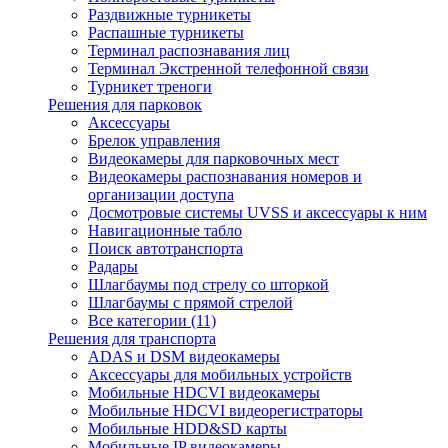
Раздвижные турникеты
Распашные турникеты
Терминал распознавания лиц
Терминал Экстренной телефонной связи
Турникет треноги
Решения для парковок
Аксессуары
Брелок управления
Видеокамеры для парковочных мест
Видеокамеры распознавания номеров и
организации доступа
Досмотровые системы UVSS и аксессуары к ним
Навигационные табло
Поиск автотранспорта
Радары
Шлагбаумы под стрелу со шторкой
Шлагбаумы с прямой стрелой
Все категории (11)
Решения для транспорта
ADAS и DSM видеокамеры
Аксессуары для мобильных устройств
Мобильные HDCVI видеокамеры
Мобильные HDCVI видеорегистраторы
Мобильные HDD&SD карты
Мобильные IP видеокамеры