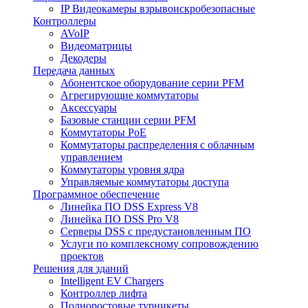
IP Видеокамеры взрывоискробезопасные
Контроллеры
AVoIP
Видеоматрицы
Декодеры
Передача данных
Абонентское оборудование серии PFM
Агрегирующие коммутаторы
Аксессуары
Базовые станции серии PFM
Коммутаторы PoE
Коммутаторы распределения с облачным
управлением
Коммутаторы уровня ядра
Управляемые коммутаторы доступа
Программное обеспечение
Линейка ПО DSS Express V8
Линейка ПО DSS Pro V8
Серверы DSS с предустановленным ПО
Услуги по комплексному сопровождению
проектов
Решения для зданий
Intelligent EV Chargers
Контроллер лифта
Полноростовые турникеты