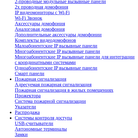
2-проводные модульные вызывные панели
2х проводная домофония
IP видеомониторы с Wi-Fi
Wi-Fi Звонок
Аксессуары домофония
Аналоговая домофония
Дополнительные аксессуары домофонии
Комплекты видеодомофонов
Малоабонентские IP вызывные панели
Многоабонентские IP вызывные панели
Многоабонентские IP вызывные панели для интеграции
с координатными системами
Одноабонентские IP вызывные панели
Смарт панели
Пожарная сигнализация
Адресуемая пожарная сигнализация
Пожарная сигнализация в жилых помещениях
Прожектора
Система пожарной сигнализации
Указатели
Распродажа
Системы контроля доступа
USB-считыватели
Автономные терминалы
Замки