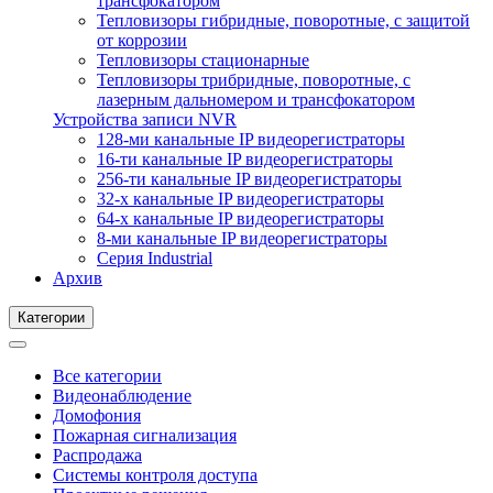
трансфокатором
Тепловизоры гибридные, поворотные, с защитой
от коррозии
Тепловизоры стационарные
Тепловизоры трибридные, поворотные, с
лазерным дальномером и трансфокатором
Устройства записи NVR
128-ми канальные IP видеорегистраторы
16-ти канальные IP видеорегистраторы
256-ти канальные IP видеорегистраторы
32-х канальные IP видеорегистраторы
64-х канальные IP видеорегистраторы
8-ми канальные IP видеорегистраторы
Серия Industrial
Архив
Категории
Все категории
Видеонаблюдение
Домофония
Пожарная сигнализация
Распродажа
Системы контроля доступа