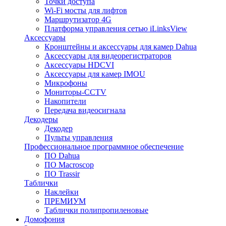
Точки доступа
Wi-Fi мосты для лифтов
Маршрутизатор 4G
Платформа управления сетью iLinksView
Аксессуары
Кронштейны и аксессуары для камер Dahua
Аксессуары для видеорегистраторов
Аксессуары HDCVI
Аксессуары для камер IMOU
Микрофоны
Мониторы-CCTV
Накопители
Передача видеосигнала
Декодеры
Декодер
Пульты управления
Профессиональное программное обеспечение
ПО Dahua
ПО Macroscop
ПО Trassir
Таблички
Наклейки
ПРЕМИУМ
Таблички полипропиленовые
Домофония