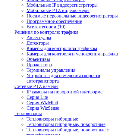
Мобильные IP видеорегистраторы
Мобильные PTZ видеокамеры
Носимые персональные видеорегистраторы
Программное обеспечение
Все категории (10)
Решения по контролю трафика
Аксессуары
Детекторы
Камеры для контроля за трафиком
Камеры для контроля и успокоения трафика
Объективы
Прожектора
Терминалы управления
Устройства для измерения скорости
автотранспорта
Сетевые PTZ камеры
IP камеры на поворотной платформе
Серия Lite
Серия WizMind
Серия WizSense
Тепловизоры
Тепловизоры гибридные
Тепловизоры гибридные, поворотные
Тепловизоры гибридные, поворотные с