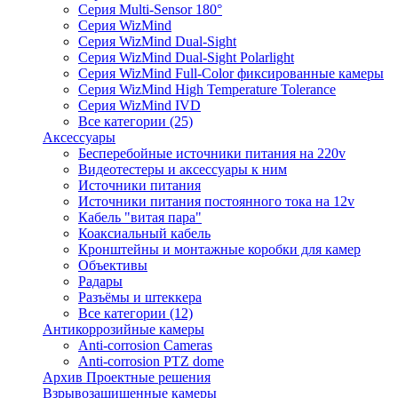
Серия Multi-Sensor 180°
Серия WizMind
Серия WizMind Dual-Sight
Серия WizMind Dual-Sight Polarlight
Серия WizMind Full-Color фиксированные камеры
Серия WizMind High Temperature Tolerance
Серия WizMind IVD
Все категории (25)
Аксессуары
Бесперебойные источники питания на 220v
Видеотестеры и аксессуары к ним
Источники питания
Источники питания постоянного тока на 12v
Кабель "витая пара"
Коаксиальный кабель
Кронштейны и монтажные коробки для камер
Объективы
Радары
Разъёмы и штеккера
Все категории (12)
Антикоррозийные камеры
Anti-corrosion Cameras
Anti-corrosion PTZ dome
Архив Проектные решения
Взрывозащищенные камеры