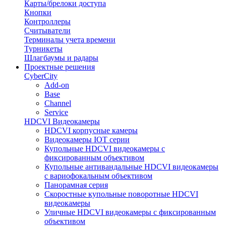
Карты/брелоки доступа
Кнопки
Контроллеры
Считыватели
Терминалы учета времени
Турникеты
Шлагбаумы и радары
Проектные решения
CyberCity
Add-on
Base
Channel
Service
HDCVI Видеокамеры
HDCVI корпусные камеры
Видеокамеры IOT серии
Купольные HDCVI видеокамеры с
фиксированным объективом
Купольные антивандальные HDCVI видеокамеры
с вариофокальным объективом
Панорамная серия
Скоростные купольные поворотные HDCVI
видеокамеры
Уличные HDCVI видеокамеры с фиксированным
объективом