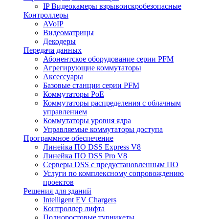
IP Видеокамеры взрывоискробезопасные
Контроллеры
AVoIP
Видеоматрицы
Декодеры
Передача данных
Абонентское оборудование серии PFM
Агрегирующие коммутаторы
Аксессуары
Базовые станции серии PFM
Коммутаторы PoE
Коммутаторы распределения с облачным
управлением
Коммутаторы уровня ядра
Управляемые коммутаторы доступа
Программное обеспечение
Линейка ПО DSS Express V8
Линейка ПО DSS Pro V8
Серверы DSS с предустановленным ПО
Услуги по комплексному сопровождению
проектов
Решения для зданий
Intelligent EV Chargers
Контроллер лифта
Полноростовые турникеты