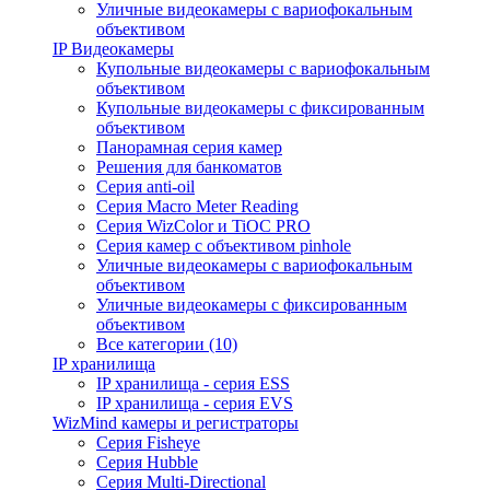
Уличные видеокамеры с вариофокальным
объективом
IP Видеокамеры
Купольные видеокамеры с вариофокальным
объективом
Купольные видеокамеры с фиксированным
объективом
Панорамная серия камер
Решения для банкоматов
Серия anti-oil
Серия Macro Meter Reading
Серия WizColor и TiOC PRO
Серия камер с объективом pinhole
Уличные видеокамеры с вариофокальным
объективом
Уличные видеокамеры с фиксированным
объективом
Все категории (10)
IP хранилища
IP хранилища - серия ESS
IP хранилища - серия EVS
WizMind камеры и регистраторы
Серия Fisheye
Серия Hubble
Серия Multi-Directional