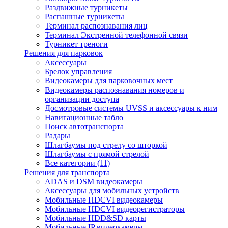
Раздвижные турникеты
Распашные турникеты
Терминал распознавания лиц
Терминал Экстренной телефонной связи
Турникет треноги
Решения для парковок
Аксессуары
Брелок управления
Видеокамеры для парковочных мест
Видеокамеры распознавания номеров и
организации доступа
Досмотровые системы UVSS и аксессуары к ним
Навигационные табло
Поиск автотранспорта
Радары
Шлагбаумы под стрелу со шторкой
Шлагбаумы с прямой стрелой
Все категории (11)
Решения для транспорта
ADAS и DSM видеокамеры
Аксессуары для мобильных устройств
Мобильные HDCVI видеокамеры
Мобильные HDCVI видеорегистраторы
Мобильные HDD&SD карты
Мобильные IP видеокамеры