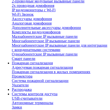
2-проводные модульные вызывные панели
2х проводная домофония
IP видеомониторы с Wi-Fi
Wi-Fi Звонок
Аксессуары домофония
Аналоговая домофония
Дополнительные аксессуары домофонии
Комплекты видеодомофонов
Малоабонентские IP вызывные панели
Многоабонентские IP вызывные панели
Многоабонентские IP вызывные панели для интеграции
с координатными системами
Одноабонентские IP вызывные панели
Смарт панели
Пожарная сигнализация
Адресуемая пожарная сигнализация
Пожарная сигнализация в жилых помещениях
Прожектора
Система пожарной сигнализации
Указатели
Распродажа
Системы контроля доступа
USB-считыватели
Автономные терминалы
Замки