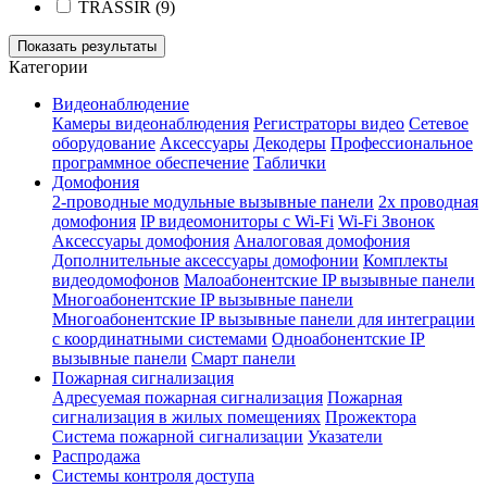
TRASSIR
(9)
Показать результаты
Категории
Видеонаблюдение
Камеры видеонаблюдения
Регистраторы видео
Сетевое
оборудование
Аксессуары
Декодеры
Профессиональное
программное обеспечение
Таблички
Домофония
2-проводные модульные вызывные панели
2х проводная
домофония
IP видеомониторы с Wi-Fi
Wi-Fi Звонок
Аксессуары домофония
Аналоговая домофония
Дополнительные аксессуары домофонии
Комплекты
видеодомофонов
Малоабонентские IP вызывные панели
Многоабонентские IP вызывные панели
Многоабонентские IP вызывные панели для интеграции
с координатными системами
Одноабонентские IP
вызывные панели
Смарт панели
Пожарная сигнализация
Адресуемая пожарная сигнализация
Пожарная
сигнализация в жилых помещениях
Прожектора
Система пожарной сигнализации
Указатели
Распродажа
Системы контроля доступа