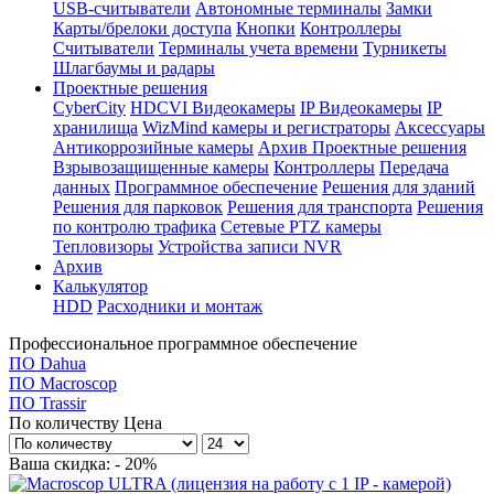
USB-считыватели
Автономные терминалы
Замки
Карты/брелоки доступа
Кнопки
Контроллеры
Считыватели
Терминалы учета времени
Турникеты
Шлагбаумы и радары
Проектные решения
CyberCity
HDCVI Видеокамеры
IP Видеокамеры
IP
хранилища
WizMind камеры и регистраторы
Аксессуары
Антикоррозийные камеры
Архив Проектные решения
Взрывозащищенные камеры
Контроллеры
Передача
данных
Программное обеспечение
Решения для зданий
Решения для парковок
Решения для транспорта
Решения
по контролю трафика
Сетевые PTZ камеры
Тепловизоры
Устройства записи NVR
Архив
Калькулятор
HDD
Расходники и монтаж
Профессиональное программное обеспечение
ПО Dahua
ПО Macroscop
ПО Trassir
По количеству
Цена
Ваша скидка: - 20%