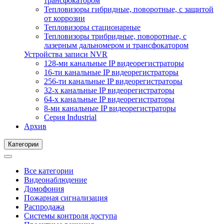
трансфокатором
Тепловизоры гибридные, поворотные, с защитой
от коррозии
Тепловизоры стационарные
Тепловизоры трибридные, поворотные, с
лазерным дальномером и трансфокатором
Устройства записи NVR
128-ми канальные IP видеорегистраторы
16-ти канальные IP видеорегистраторы
256-ти канальные IP видеорегистраторы
32-х канальные IP видеорегистраторы
64-х канальные IP видеорегистраторы
8-ми канальные IP видеорегистраторы
Серия Industrial
Архив
Категории
Все категории
Видеонаблюдение
Домофония
Пожарная сигнализация
Распродажа
Системы контроля доступа