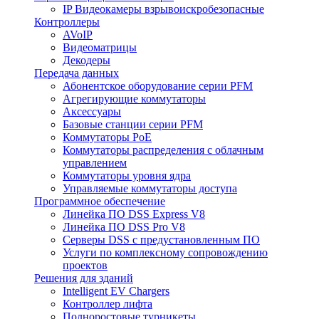
IP Видеокамеры взрывоискробезопасные
Контроллеры
AVoIP
Видеоматрицы
Декодеры
Передача данных
Абонентское оборудование серии PFM
Агрегирующие коммутаторы
Аксессуары
Базовые станции серии PFM
Коммутаторы PoE
Коммутаторы распределения с облачным
управлением
Коммутаторы уровня ядра
Управляемые коммутаторы доступа
Программное обеспечение
Линейка ПО DSS Express V8
Линейка ПО DSS Pro V8
Серверы DSS с предустановленным ПО
Услуги по комплексному сопровождению
проектов
Решения для зданий
Intelligent EV Chargers
Контроллер лифта
Полноростовые турникеты