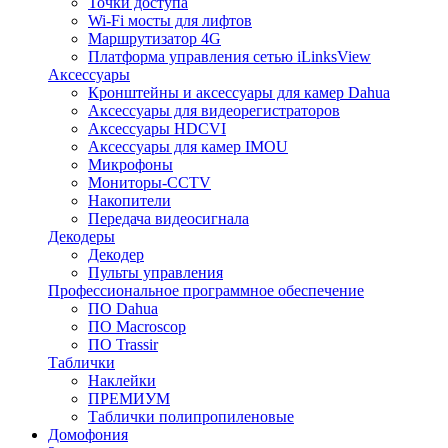
Точки доступа
Wi-Fi мосты для лифтов
Маршрутизатор 4G
Платформа управления сетью iLinksView
Аксессуары
Кронштейны и аксессуары для камер Dahua
Аксессуары для видеорегистраторов
Аксессуары HDCVI
Аксессуары для камер IMOU
Микрофоны
Мониторы-CCTV
Накопители
Передача видеосигнала
Декодеры
Декодер
Пульты управления
Профессиональное программное обеспечение
ПО Dahua
ПО Macroscop
ПО Trassir
Таблички
Наклейки
ПРЕМИУМ
Таблички полипропиленовые
Домофония