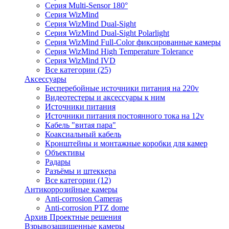
Серия Multi-Sensor 180°
Серия WizMind
Серия WizMind Dual-Sight
Серия WizMind Dual-Sight Polarlight
Серия WizMind Full-Color фиксированные камеры
Серия WizMind High Temperature Tolerance
Серия WizMind IVD
Все категории (25)
Аксессуары
Бесперебойные источники питания на 220v
Видеотестеры и аксессуары к ним
Источники питания
Источники питания постоянного тока на 12v
Кабель "витая пара"
Коаксиальный кабель
Кронштейны и монтажные коробки для камер
Объективы
Радары
Разъёмы и штеккера
Все категории (12)
Антикоррозийные камеры
Anti-corrosion Cameras
Anti-corrosion PTZ dome
Архив Проектные решения
Взрывозащищенные камеры