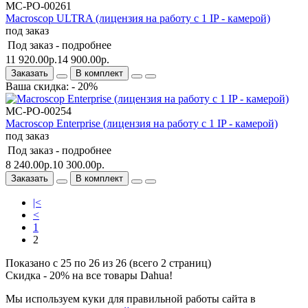
МС-РО-00261
Macroscop ULTRA (лицензия на работу с 1 IP - камерой)
под заказ
Под заказ -
подробнее
11 920.00р.
14 900.00р.
Заказать
В комплект
Ваша скидка: - 20%
МС-РО-00254
Macroscop Enterprise (лицензия на работу с 1 IP - камерой)
под заказ
Под заказ -
подробнее
8 240.00р.
10 300.00р.
Заказать
В комплект
|<
<
1
2
Показано с 25 по 26 из 26 (всего 2 страниц)
Скидка - 20% на все товары Dahua!
Мы используем куки для правильной работы сайта в