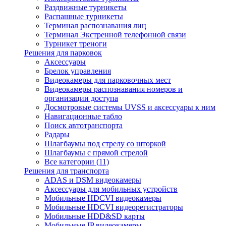
Раздвижные турникеты
Распашные турникеты
Терминал распознавания лиц
Терминал Экстренной телефонной связи
Турникет треноги
Решения для парковок
Аксессуары
Брелок управления
Видеокамеры для парковочных мест
Видеокамеры распознавания номеров и
организации доступа
Досмотровые системы UVSS и аксессуары к ним
Навигационные табло
Поиск автотранспорта
Радары
Шлагбаумы под стрелу со шторкой
Шлагбаумы с прямой стрелой
Все категории (11)
Решения для транспорта
ADAS и DSM видеокамеры
Аксессуары для мобильных устройств
Мобильные HDCVI видеокамеры
Мобильные HDCVI видеорегистраторы
Мобильные HDD&SD карты
Мобильные IP видеокамеры