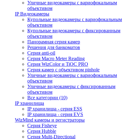
Уличные видеокамеры с вариофокальным
объективом
IP Видеокамеры
Купольные видеокамеры с вариофокальным
объективом
Купольные видеокамеры с фиксированным
объективом
Панорамная серия камер
Решения для банкоматов
Серия anti-oil
Серия Macro Meter Reading
Серия WizColor и TiOC PRO
Серия камер с объективом pinhole
Уличные видеокамеры с вариофокальным
объективом
Уличные видеокамеры с фиксированным
объективом
Все категории (10)
IP хранилища
IP хранилища - серия ESS
IP хранилища - серия EVS
WizMind камеры и регистраторы
Серия Fisheye
Серия Hubble
Серия Multi-Directional