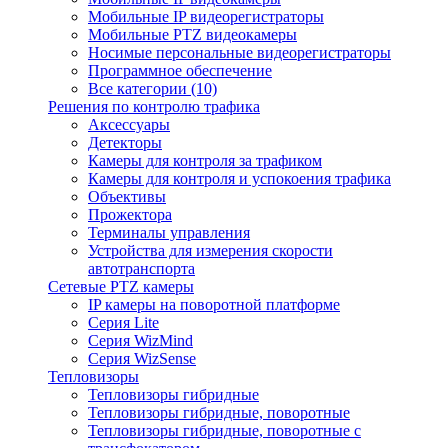
Мобильные IP видеорегистраторы
Мобильные PTZ видеокамеры
Носимые персональные видеорегистраторы
Программное обеспечение
Все категории (10)
Решения по контролю трафика
Аксессуары
Детекторы
Камеры для контроля за трафиком
Камеры для контроля и успокоения трафика
Объективы
Прожектора
Терминалы управления
Устройства для измерения скорости
автотранспорта
Сетевые PTZ камеры
IP камеры на поворотной платформе
Серия Lite
Серия WizMind
Серия WizSense
Тепловизоры
Тепловизоры гибридные
Тепловизоры гибридные, поворотные
Тепловизоры гибридные, поворотные с