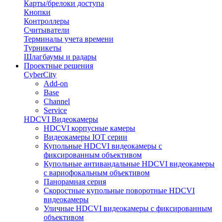
Карты/брелоки доступа
Кнопки
Контроллеры
Считыватели
Терминалы учета времени
Турникеты
Шлагбаумы и радары
Проектные решения
CyberCity
Add-on
Base
Channel
Service
HDCVI Видеокамеры
HDCVI корпусные камеры
Видеокамеры IOT серии
Купольные HDCVI видеокамеры с
фиксированным объективом
Купольные антивандальные HDCVI видеокамеры
с вариофокальным объективом
Панорамная серия
Скоростные купольные поворотные HDCVI
видеокамеры
Уличные HDCVI видеокамеры с фиксированным
объективом