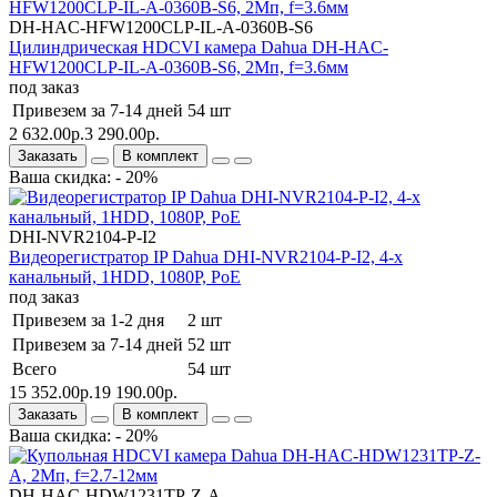
DH-HAC-HFW1200CLP-IL-A-0360B-S6
Цилиндрическая HDCVI камера Dahua DH-HAC-
HFW1200CLP-IL-A-0360B-S6, 2Мп, f=3.6мм
под заказ
Привезем за 7-14 дней
54 шт
2 632.00р.
3 290.00р.
Заказать
В комплект
Ваша скидка: - 20%
DHI-NVR2104-P-I2
Видеорегистратор IP Dahua DHI-NVR2104-P-I2, 4-х
канальный, 1HDD, 1080Р, PoE
под заказ
Привезем за 1-2 дня
2 шт
Привезем за 7-14 дней
52 шт
Всего
54 шт
15 352.00р.
19 190.00р.
Заказать
В комплект
Ваша скидка: - 20%
DH-HAC-HDW1231TP-Z-A