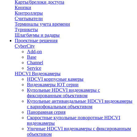
Карты/брелоки доступа
Кнопки
Контроллеры
Считыватели
Терминалы учета времени
Турникеты
Шлагбаумы и радары
Проектные решения
CyberCity
Add-on
Base
Channel
Service
HDCVI Видеокамеры
HDCVI корпусные камеры
Видеокамеры IOT серии
Купольные HDCVI видеокамеры с
фиксированным объективом
Купольные антивандальные HDCVI видеокамеры
с вариофокальным объективом
Панорамная серия
Скоростные купольные поворотные HDCVI
видеокамеры
Уличные HDCVI видеокамеры с фиксированным
объективом