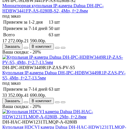
DH-IPC-HDBW3441FP-AS-0280B-S2
Миниатюрная купольная IP-камера Dahua DH-IPC-
HDBW3441FP-AS-0280B-S2, 4Мп, f=2.8мм
под заказ
Привезем за 1-2 дня
13 шт
Привезем за 7-14 дней
50 шт
Всего
63 шт
17 272.00р.
21 590.00р.
Заказать
В комплект
Ваша скидка: - 20%
DH-IPC-HDBW3449R1P-ZAS-PV-S5
Купольная IP-камера Dahua DH-IPC-HDBW3449R1P-ZAS-PV-
S5, 4Мп, f=2.7-13.5мм
под заказ
Привезем за 7-14 дней
63 шт
33 352.00р.
41 690.00р.
Заказать
В комплект
Ваша скидка: - 20%
DH-HAC-HDW1231TLMQP-A-0280B
Купольная HDCVI камера Dahua DH-HAC-HDW1231TLMQP-