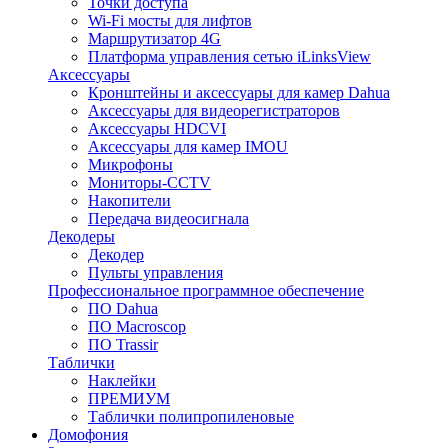
Точки доступа
Wi-Fi мосты для лифтов
Маршрутизатор 4G
Платформа управления сетью iLinksView
Аксессуары
Кронштейны и аксессуары для камер Dahua
Аксессуары для видеорегистраторов
Аксессуары HDCVI
Аксессуары для камер IMOU
Микрофоны
Мониторы-CCTV
Накопители
Передача видеосигнала
Декодеры
Декодер
Пульты управления
Профессиональное программное обеспечение
ПО Dahua
ПО Macroscop
ПО Trassir
Таблички
Наклейки
ПРЕМИУМ
Таблички полипропиленовые
Домофония