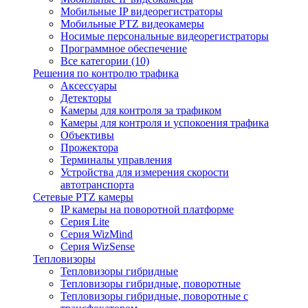
Мобильные IP видеорегистраторы
Мобильные PTZ видеокамеры
Носимые персональные видеорегистраторы
Программное обеспечение
Все категории (10)
Решения по контролю трафика
Аксессуары
Детекторы
Камеры для контроля за трафиком
Камеры для контроля и успокоения трафика
Объективы
Прожектора
Терминалы управления
Устройства для измерения скорости
автотранспорта
Сетевые PTZ камеры
IP камеры на поворотной платформе
Серия Lite
Серия WizMind
Серия WizSense
Тепловизоры
Тепловизоры гибридные
Тепловизоры гибридные, поворотные
Тепловизоры гибридные, поворотные с