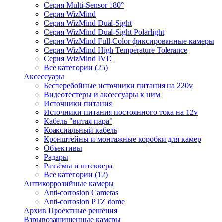
Серия Multi-Sensor 180°
Серия WizMind
Серия WizMind Dual-Sight
Серия WizMind Dual-Sight Polarlight
Серия WizMind Full-Color фиксированные камеры
Серия WizMind High Temperature Tolerance
Серия WizMind IVD
Все категории (25)
Аксессуары
Бесперебойные источники питания на 220v
Видеотестеры и аксессуары к ним
Источники питания
Источники питания постоянного тока на 12v
Кабель "витая пара"
Коаксиальный кабель
Кронштейны и монтажные коробки для камер
Объективы
Радары
Разъёмы и штеккера
Все категории (12)
Антикоррозийные камеры
Anti-corrosion Cameras
Anti-corrosion PTZ dome
Архив Проектные решения
Взрывозащищенные камеры