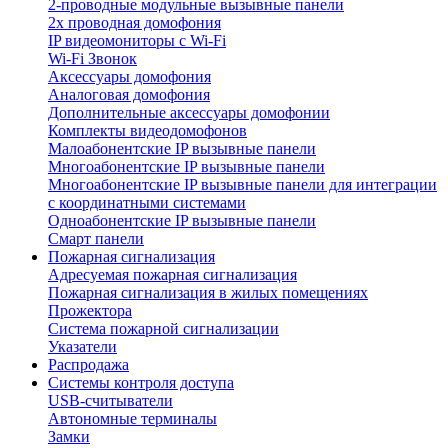
2-проводные модульные вызывные панели
2х проводная домофония
IP видеомониторы с Wi-Fi
Wi-Fi Звонок
Аксессуары домофония
Аналоговая домофония
Дополнительные аксессуары домофонии
Комплекты видеодомофонов
Малоабонентские IP вызывные панели
Многоабонентские IP вызывные панели
Многоабонентские IP вызывные панели для интеграции
с координатными системами
Одноабонентские IP вызывные панели
Смарт панели
Пожарная сигнализация
Адресуемая пожарная сигнализация
Пожарная сигнализация в жилых помещениях
Прожектора
Система пожарной сигнализации
Указатели
Распродажа
Системы контроля доступа
USB-считыватели
Автономные терминалы
Замки