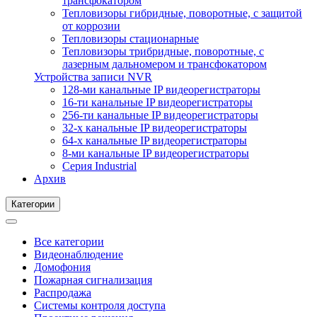
трансфокатором
Тепловизоры гибридные, поворотные, с защитой
от коррозии
Тепловизоры стационарные
Тепловизоры трибридные, поворотные, с
лазерным дальномером и трансфокатором
Устройства записи NVR
128-ми канальные IP видеорегистраторы
16-ти канальные IP видеорегистраторы
256-ти канальные IP видеорегистраторы
32-х канальные IP видеорегистраторы
64-х канальные IP видеорегистраторы
8-ми канальные IP видеорегистраторы
Серия Industrial
Архив
Категории
Все категории
Видеонаблюдение
Домофония
Пожарная сигнализация
Распродажа
Системы контроля доступа