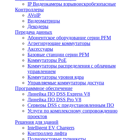
IP Видеокамеры взрывоискробезопасные
Контроллеры
AVoIP
Видеоматрицы
Декодеры
Передача данных
Абонентское оборудование серии PFM
Агрегирующие коммутаторы
Аксессуары
Базовые станции серии PFM
Коммутаторы PoE
Коммутаторы распределения с облачным
управлением
Коммутаторы уровня ядра
Управляемые коммутаторы доступа
Программное обеспечение
Линейка ПО DSS Express V8
Линейка ПО DSS Pro V8
Серверы DSS с предустановленным ПО
Услуги по комплексному сопровождению
проектов
Решения для зданий
Intelligent EV Chargers
Контроллер лифта
Полноростовые турникеты