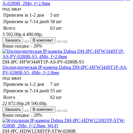
A-0280B, 2Mп, f=2.8мм
под заказ
Привезем за 1-2 дня
5 шт
Привезем за 7-14 дней
58 шт
Всего
63 шт
3 592.00р.
4 490.00р.
Заказать
В комплект
Ваша скидка: - 20%
DH-IPC-HFW3449T1P-AS-PV-0280B-S5
Цилиндрическая IP-камера Dahua DH-IPC-HFW3449T1P-AS-
PV-0280B-S5, 4Мп, f=2.8мм
под заказ
Привезем за 1-2 дня
7 шт
Привезем за 7-14 дней
55 шт
Всего
62 шт
22 872.00р.
28 590.00р.
Заказать
В комплект
Ваша скидка: - 20%
DH-IPC-HDW1230DTP-STW-0280B