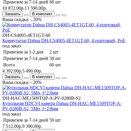
Привезем за 7-14 дней
60 шт
10 872.00р.
13 590.00р.
Заказать
В комплект
Ваша скидка: - 20%
DH-CS4005-4ET1GT-60
Коммутатор Dahua DH-CS4005-4ET1GT-60, 4-портовый, РоЕ
под заказ
Привезем за 1-2 дня
2 шт
Привезем за 7-14 дней
58 шт
Всего
60 шт
4 392.00р.
5 490.00р.
Заказать
В комплект
Ваша скидка: - 20%
DH-HAC-ME1509TQP-A-PV-0280B-S2
Купольная HDCVI камера Dahua DH-HAC-ME1509TQP-A-
PV-0280B-S2, 5Mп, f=2.8мм
под заказ
Привезем за 7-14 дней
59 шт
7 512.00р.
9 390.00р.