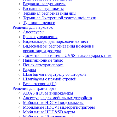
Раздвижные турникеты
Распашные турникеты
Терминал распознавания лиц
Терминал Экстренной телефонной связи
Турникет треноги
Решения для парковок
Аксессуары
Брелок управления
Видеокамеры для парковочных мест
Видеокамеры распознавания номеров и
организации доступа
Досмотровые системы UVSS и аксессуары к ним
Навигационные табло
Поиск автотранспорта
Радары
Шлагбаумы под стрелу со шторкой
Шлагбаумы с прямой стрелой
Все категории (11)
Решения для транспорта
ADAS и DSM видеокамеры
Аксессуары для мобильных устройств
Мобильные HDCVI видеокамеры
Мобильные HDCVI видеорегистраторы
Мобильные HDD&SD карты
Мобильные IP видеокамеры