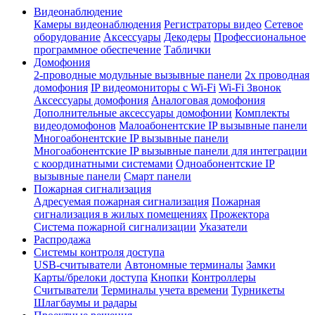
Видеонаблюдение
Камеры видеонаблюдения
Регистраторы видео
Сетевое
оборудование
Аксессуары
Декодеры
Профессиональное
программное обеспечение
Таблички
Домофония
2-проводные модульные вызывные панели
2х проводная
домофония
IP видеомониторы с Wi-Fi
Wi-Fi Звонок
Аксессуары домофония
Аналоговая домофония
Дополнительные аксессуары домофонии
Комплекты
видеодомофонов
Малоабонентские IP вызывные панели
Многоабонентские IP вызывные панели
Многоабонентские IP вызывные панели для интеграции
с координатными системами
Одноабонентские IP
вызывные панели
Смарт панели
Пожарная сигнализация
Адресуемая пожарная сигнализация
Пожарная
сигнализация в жилых помещениях
Прожектора
Система пожарной сигнализации
Указатели
Распродажа
Системы контроля доступа
USB-считыватели
Автономные терминалы
Замки
Карты/брелоки доступа
Кнопки
Контроллеры
Считыватели
Терминалы учета времени
Турникеты
Шлагбаумы и радары