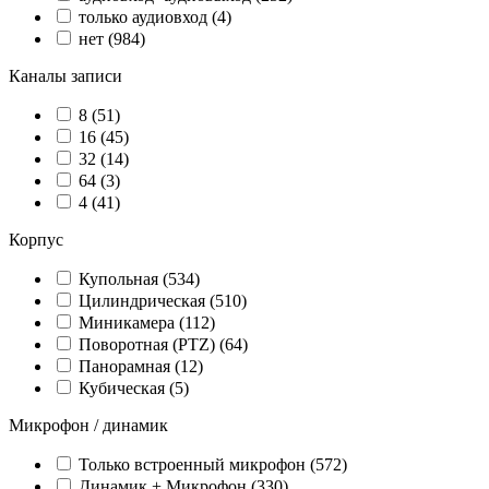
только аудиовход
(4)
нет
(984)
Каналы записи
8
(51)
16
(45)
32
(14)
64
(3)
4
(41)
Корпус
Купольная
(534)
Цилиндрическая
(510)
Миникамера
(112)
Поворотная (PTZ)
(64)
Панорамная
(12)
Кубическая
(5)
Микрофон / динамик
Только встроенный микрофон
(572)
Динамик + Микрофон
(330)