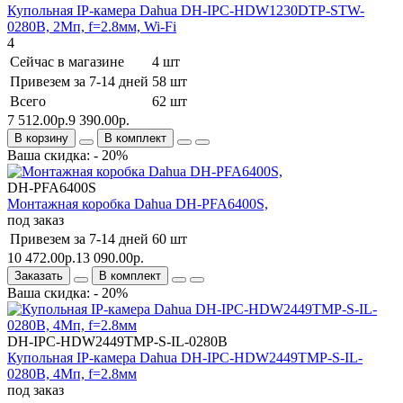
Купольная IP-камера Dahua DH-IPC-HDW1230DTP-STW-
0280B, 2Мп, f=2.8мм, Wi-Fi
4
Сейчас в магазине
4 шт
Привезем за 7-14 дней
58 шт
Всего
62 шт
7 512.00р.
9 390.00р.
В корзину
В комплект
Ваша скидка: - 20%
DH-PFA6400S
Монтажная коробка Dahua DH-PFA6400S,
под заказ
Привезем за 7-14 дней
60 шт
10 472.00р.
13 090.00р.
Заказать
В комплект
Ваша скидка: - 20%
DH-IPC-HDW2449TMP-S-IL-0280B
Купольная IP-камера Dahua DH-IPC-HDW2449TMP-S-IL-
0280B, 4Мп, f=2.8мм
под заказ