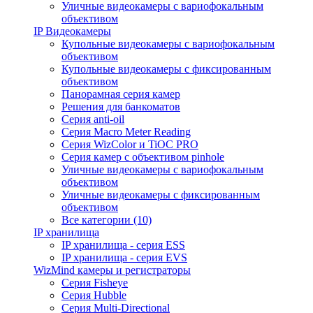
Уличные видеокамеры с вариофокальным
объективом
IP Видеокамеры
Купольные видеокамеры с вариофокальным
объективом
Купольные видеокамеры с фиксированным
объективом
Панорамная серия камер
Решения для банкоматов
Серия anti-oil
Серия Macro Meter Reading
Серия WizColor и TiOC PRO
Серия камер с объективом pinhole
Уличные видеокамеры с вариофокальным
объективом
Уличные видеокамеры с фиксированным
объективом
Все категории (10)
IP хранилища
IP хранилища - серия ESS
IP хранилища - серия EVS
WizMind камеры и регистраторы
Серия Fisheye
Серия Hubble
Серия Multi-Directional