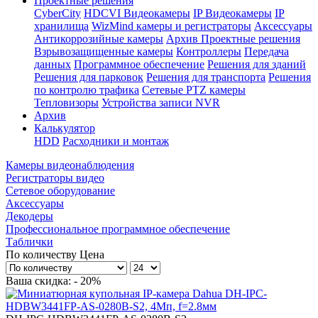
Проектные решения
CyberCity
HDCVI Видеокамеры
IP Видеокамеры
IP
хранилища
WizMind камеры и регистраторы
Аксессуары
Антикоррозийные камеры
Архив Проектные решения
Взрывозащищенные камеры
Контроллеры
Передача
данных
Программное обеспечение
Решения для зданий
Решения для парковок
Решения для транспорта
Решения
по контролю трафика
Сетевые PTZ камеры
Тепловизоры
Устройства записи NVR
Архив
Калькулятор
HDD
Расходники и монтаж
Камеры видеонаблюдения
Регистраторы видео
Сетевое оборудование
Аксессуары
Декодеры
Профессиональное программное обеспечение
Таблички
По количеству
Цена
Ваша скидка: - 20%