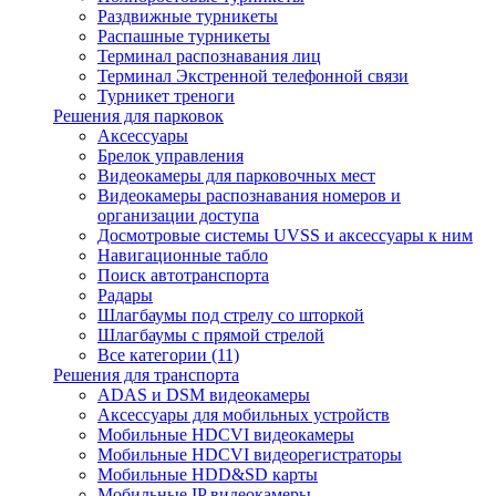
Раздвижные турникеты
Распашные турникеты
Терминал распознавания лиц
Терминал Экстренной телефонной связи
Турникет треноги
Решения для парковок
Аксессуары
Брелок управления
Видеокамеры для парковочных мест
Видеокамеры распознавания номеров и
организации доступа
Досмотровые системы UVSS и аксессуары к ним
Навигационные табло
Поиск автотранспорта
Радары
Шлагбаумы под стрелу со шторкой
Шлагбаумы с прямой стрелой
Все категории (11)
Решения для транспорта
ADAS и DSM видеокамеры
Аксессуары для мобильных устройств
Мобильные HDCVI видеокамеры
Мобильные HDCVI видеорегистраторы
Мобильные HDD&SD карты
Мобильные IP видеокамеры