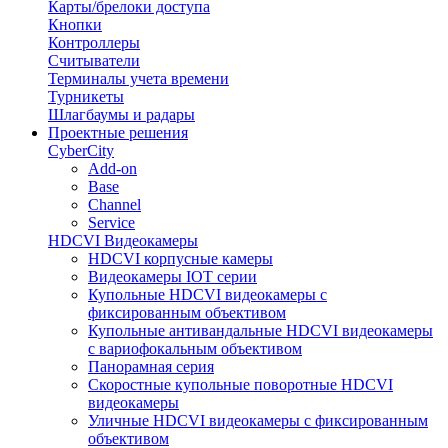
Карты/брелоки доступа
Кнопки
Контроллеры
Считыватели
Терминалы учета времени
Турникеты
Шлагбаумы и радары
Проектные решения
CyberCity
Add-on
Base
Channel
Service
HDCVI Видеокамеры
HDCVI корпусные камеры
Видеокамеры IOT серии
Купольные HDCVI видеокамеры с
фиксированным объективом
Купольные антивандальные HDCVI видеокамеры
с вариофокальным объективом
Панорамная серия
Скоростные купольные поворотные HDCVI
видеокамеры
Уличные HDCVI видеокамеры с фиксированным
объективом