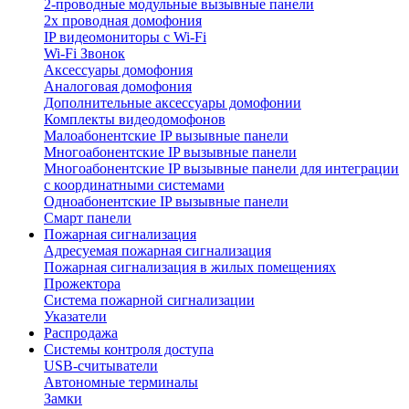
2-проводные модульные вызывные панели
2х проводная домофония
IP видеомониторы с Wi-Fi
Wi-Fi Звонок
Аксессуары домофония
Аналоговая домофония
Дополнительные аксессуары домофонии
Комплекты видеодомофонов
Малоабонентские IP вызывные панели
Многоабонентские IP вызывные панели
Многоабонентские IP вызывные панели для интеграции
с координатными системами
Одноабонентские IP вызывные панели
Смарт панели
Пожарная сигнализация
Адресуемая пожарная сигнализация
Пожарная сигнализация в жилых помещениях
Прожектора
Система пожарной сигнализации
Указатели
Распродажа
Системы контроля доступа
USB-считыватели
Автономные терминалы
Замки