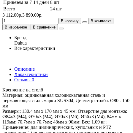
Привезем за 7-14 дней
8 шт
Всего
24 шт
3 112.00р.
3 890.00р.
В корзину
В комплект
В избранное
В сравнение
Бренд
Dahua
Все характеристики
Описание
Характеристики
Отзывы
0
Крепление на столб
Материал: оцинкованная холоднокатанная сталь и
нержавеющая сталь марки SUS304; Диаметр столба: Ø80 - 150
мм
Размеры: 130.4 мм x 170 мм x 45 мм; Отверстие для монтажа:
Ø84x3 (М4); Ø70x3 (M4); Ø70x3 (M6); Ø56x3 (M4); 84мм х
119мм; 70.7мм x 70.7мм; 48мм х 90мм; Вес: 1.09 кг;
Применение: для цилиндрических, купольных и PTZ-
видеокамер. Точную совместимость смотрите в документе