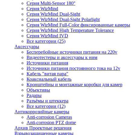
Серия Multi-Sensor 180°
Серия WizMind
Серия WizMind Dual-Sight
Серия WizMind Dual-Sight Polarlight
Серия WizMind Full-Color фиксированные камеры
Серия WizMind High Temperature Tolerance
Серия WizMind IVD
Все категории (25)
Аксессуары
Бесперебойные источники питания на 220v
Видеотестеры и аксессуары к ним
Источники питания
Источники питания постоянного тока на 12v
Кабель "витая пара"
Коаксиальный кабель
Кронштейны и монтажные коробки для камер
Объективы
Радары
Разъёмы и штеккера
Все категории (12)
Антикоррозийные камеры
Anti-corrosion Cameras
Anti-corrosion PTZ dome
Архив Проектные решения
Взрывозащищенные камеры