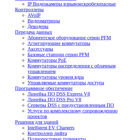
IP Видеокамеры взрывоискробезопасные
Контроллеры
AVoIP
Видеоматрицы
Декодеры
Передача данных
Абонентское оборудование серии PFM
Агрегирующие коммутаторы
Аксессуары
Базовые станции серии PFM
Коммутаторы PoE
Коммутаторы распределения с облачным
управлением
Коммутаторы уровня ядра
Управляемые коммутаторы доступа
Программное обеспечение
Линейка ПО DSS Express V8
Линейка ПО DSS Pro V8
Серверы DSS с предустановленным ПО
Услуги по комплексному сопровождению
проектов
Решения для зданий
Intelligent EV Chargers
Контроллер лифта
Полноростовые турникеты