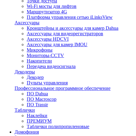
Точки доступа
Wi-Fi мосты для лифтов
Маршрутизатор 4G
Платформа управления сетью iLinksView
Аксессуары
Кронштейны и аксессуары для камер Dahua
Аксессуары для видеорегистраторов
Аксессуары HDCVI
Аксессуары для камер IMOU
Микрофоны
Мониторы-CCTV
Накопители
Передача видеосигнала
Декодеры
Декодер
Пульты управления
Профессиональное программное обеспечение
ПО Dahua
ПО Macroscop
ПО Trassir
Таблички
Наклейки
ПРЕМИУМ
Таблички полипропиленовые
Домофония