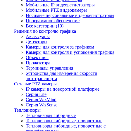
Мобильные IP видеорегистраторы
Мобильные PTZ видеокамеры
Носимые персональные видеорегистраторы
Программное обеспечение
Все категории (10)
Решения по контролю трафика
Аксессуары
Детекторы
Камеры для контроля за трафиком
Камеры для контроля и успокоения трафика
Объективы
Прожектора
Терминалы управления
Устройства для измерения скорости
автотранспорта
Сетевые PTZ камеры
IP камеры на поворотной платформе
Серия Lite
Серия WizMind
Серия WizSense
Тепловизоры
Тепловизоры гибридные
Тепловизоры гибридные, поворотные
Тепловизоры гибридные, поворотные с