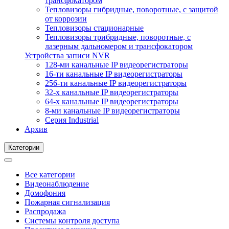
трансфокатором
Тепловизоры гибридные, поворотные, с защитой
от коррозии
Тепловизоры стационарные
Тепловизоры трибридные, поворотные, с
лазерным дальномером и трансфокатором
Устройства записи NVR
128-ми канальные IP видеорегистраторы
16-ти канальные IP видеорегистраторы
256-ти канальные IP видеорегистраторы
32-х канальные IP видеорегистраторы
64-х канальные IP видеорегистраторы
8-ми канальные IP видеорегистраторы
Серия Industrial
Архив
Категории
Все категории
Видеонаблюдение
Домофония
Пожарная сигнализация
Распродажа
Системы контроля доступа