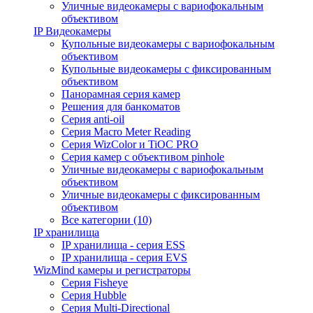
Уличные видеокамеры с вариофокальным
объективом
IP Видеокамеры
Купольные видеокамеры с вариофокальным
объективом
Купольные видеокамеры с фиксированным
объективом
Панорамная серия камер
Решения для банкоматов
Серия anti-oil
Серия Macro Meter Reading
Серия WizColor и TiOC PRO
Серия камер с объективом pinhole
Уличные видеокамеры с вариофокальным
объективом
Уличные видеокамеры с фиксированным
объективом
Все категории (10)
IP хранилища
IP хранилища - серия ESS
IP хранилища - серия EVS
WizMind камеры и регистраторы
Серия Fisheye
Серия Hubble
Серия Multi-Directional